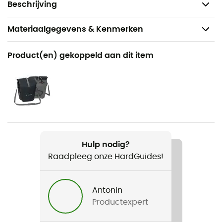
verdacht worden een gezondheidsrisico te vormen.
Beschrijving
Materiaalgegevens & Kenmerken
Aanbevolen voor
Product(en) gekoppeld aan dit item
Reizen / Fiets / Cyclotourisme
Gewicht
2 x 1580 g
Product
Aqua Front
Hulp nodig?
Raadpleeg onze HardGuides!
Waterdicht
Ja
Antonin
Materiaal
Productexpert
100% polyester