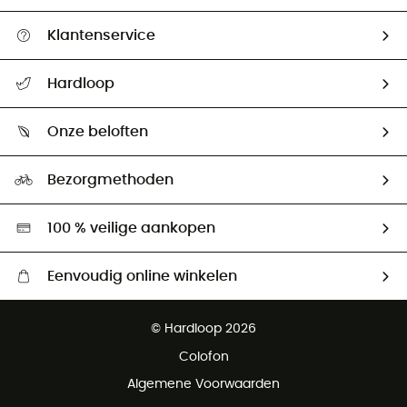
Klantenservice
Helpcentrum & contact
Hardloop
Mijn zending volgen
Wie zijn we ?
Retourzendingen & Terugbetalingen
Onze beloften
HardGuides
Maattabelen
Ecologische voetafdruk
Ambassadeurs
Bezorgmethoden
Tweedehands
Hardgreen
100 % veilige aankopen
Eenvoudig online winkelen
Gratis levering vanaf € 100
© Hardloop 2026
Gratis retourneren binnen 100 dagen
Colofon
Gratis klantenservice
Algemene Voorwaarden