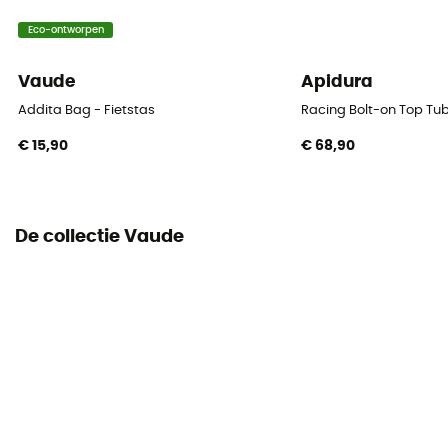
Volume
Eco-ontworpen
28 L
Vaude
Apidura
Dimensie
31 x 30 x 17 cm
Addita Bag - Fietstas
Racing Bolt-on Top Tub
€ 15,90
€ 68,90
Bevestigingssysteem
QMR 2.0
Aantal zakken
De collectie Vaude
Ce produit contient 2 sacoches
Reflecterende elementen
Ja
Locatie van de tas
Porte-bagages