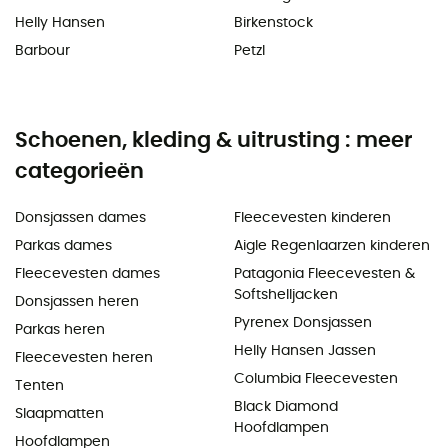
Helly Hansen
Birkenstock
Barbour
Petzl
Schoenen, kleding & uitrusting : meer
categorieën
Donsjassen dames
Fleecevesten kinderen
Parkas dames
Aigle Regenlaarzen kinderen
Fleecevesten dames
Patagonia Fleecevesten &
Softshelljacken
Donsjassen heren
Pyrenex Donsjassen
Parkas heren
Helly Hansen Jassen
Fleecevesten heren
Columbia Fleecevesten
Tenten
Black Diamond
Slaapmatten
Hoofdlampen
Hoofdlampen