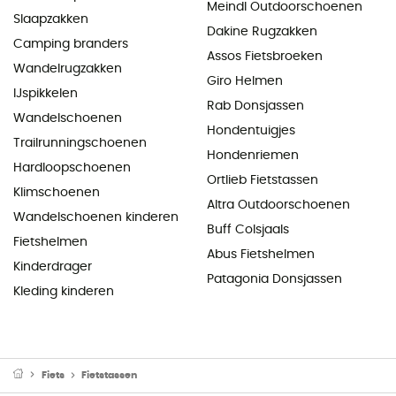
Meindl Outdoorschoenen
Slaapzakken
Dakine Rugzakken
Camping branders
Assos Fietsbroeken
Wandelrugzakken
Giro Helmen
IJspikkelen
Rab Donsjassen
Wandelschoenen
Hondentuigjes
Trailrunningschoenen
Hondenriemen
Hardloopschoenen
Ortlieb Fietstassen
Klimschoenen
Altra Outdoorschoenen
Wandelschoenen kinderen
Buff Colsjaals
Fietshelmen
Abus Fietshelmen
Kinderdrager
Patagonia Donsjassen
Kleding kinderen
Fiets
Fietstassen