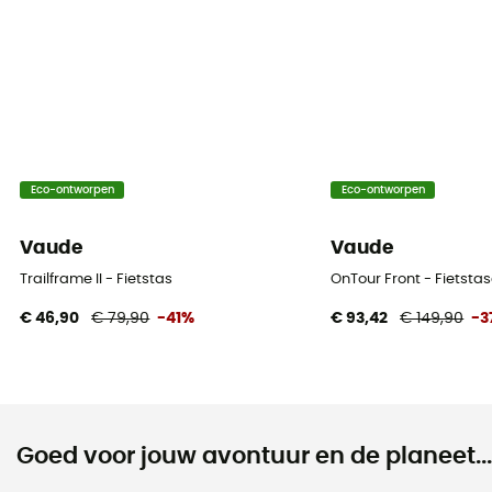
Eco-ontworpen
Eco-ontworpen
Vaude
Vaude
Trailframe II - Fietstas
OnTour Front - Fietsta
€ 46,90
€ 79,90
-41%
€ 93,42
€ 149,90
-3
Goed voor jouw avontuur en de planeet...