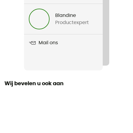
Voor
Heren / Dames
Blandine
Productexpert
Gewicht
1 050 g
Mail ons
Product
Orbit +5C / 41F
Donzen Types
Synthetische
Wij bevelen u ook aan
Label
Bluesign / Gerecycleerd / PFC-Free
Capuchon
Ja
Constructie