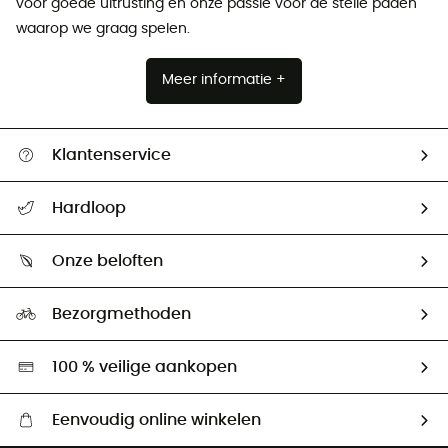
voor goede uitrusting en onze passie voor de steile paden
waarop we graag spelen.
Meer informatie +
Klantenservice
Helpcentrum & contact
Hardloop
Mijn zending volgen
Wie zijn we ?
Retourzendingen & Terugbetalingen
Onze beloften
HardGuides
Maattabelen
Ecologische voetafdruk
Ambassadeurs
Bezorgmethoden
Tweedehands
Hardgreen
100 % veilige aankopen
Eenvoudig online winkelen