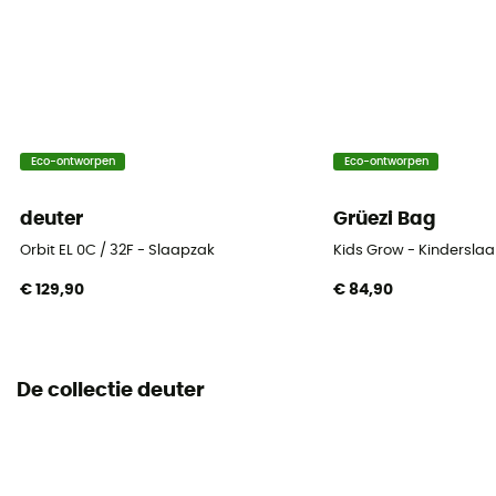
Mummie
Seizoen
2 seizoenen
Isolatie
Eco-ontworpen
Eco-ontworpen
Synthetische isolatie
deuter
Grüezi Bag
Verpakkingsmaat afmetingen
Orbit EL 0C / 32F - Slaapzak
Kids Grow - Kindersla
20 x 39 cm
€ 129,90
€ 84,90
Schouderbreedte
75 cm
De collectie deuter
Breedte bij de voet
50 cm
Comforttemperatuur