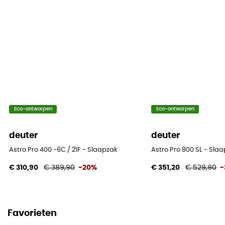
9°C
Extreme Temperatuur
-9°C
Vulgewicht
400 g
Opbergtas
Eco-ontworpen
Eco-ontworpen
Included
deuter
deuter
Maximale maten van de gebruiker
Astro Pro 400 -6C / 21F - Slaapzak
Astro Pro 800 SL - Sl
185 cm
€ 310,90
€ 389,90
-20%
€ 351,20
€ 529,90
-
Matériau
50D PES Ripstop / 75D PES
Favorieten