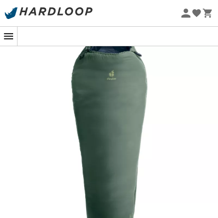
Zomeraanbiedingen 🔥 -5% EXTRA vanaf 2 producten* met
code Summer5
Eco-ontworpen
De
Orbit +5C / 41F slaapzak
van
Deuter
is een technisch
hoogstandje gewijd aan zomerse avonturiers.
Ontworpen zonder naden en gemaakt van
100%
gerecycleerde materialen
, zorgt de buitenlaag voor
een
optimale thermische prestatie
terwijl het je
effectief beschermt tegen vocht. Dankzij de High-Loft
technologie is de vulling van holle vezels 360° verdeeld,
wat zorgt voor een aangename en omhullende
thermische comfort, ideaal voor je nachten onder de
sterren.
Ingenieuze details maken dit
robuuste
en
duurzame
model compleet. De
ritssluiting met anti-klem
vergemakkelijkt het gebruik, terwijl de binnenzak je
waardevolle spullen veilig houdt. De voorgevormde