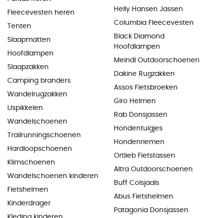
Helly Hansen Jassen
Fleecevesten heren
Columbia Fleecevesten
Tenten
Black Diamond
Slaapmatten
Hoofdlampen
Hoofdlampen
Meindl Outdoorschoenen
Slaapzakken
Dakine Rugzakken
Camping branders
Assos Fietsbroeken
Wandelrugzakken
Giro Helmen
IJspikkelen
Rab Donsjassen
Wandelschoenen
Hondentuigjes
Trailrunningschoenen
Hondenriemen
Hardloopschoenen
Ortlieb Fietstassen
Klimschoenen
Altra Outdoorschoenen
Wandelschoenen kinderen
Buff Colsjaals
Fietshelmen
Abus Fietshelmen
Kinderdrager
Patagonia Donsjassen
Kleding kinderen