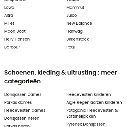
Lowa
Mammut
Altra
Julbo
Millet
New Balance
Moon Boot
Hanwag
Helly Hansen
Birkenstock
Barbour
Petzl
Schoenen, kleding & uitrusting : meer
categorieën
Donsjassen dames
Fleecevesten kinderen
Parkas dames
Aigle Regenlaarzen kinderen
Fleecevesten dames
Patagonia Fleecevesten &
Softshelljacken
Donsjassen heren
Pyrenex Donsjassen
Parkas heren