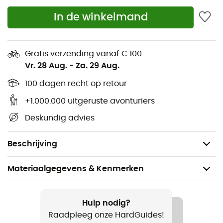
materialen
In de winkelmand
compressiezak
bluesign® gecertificeerde vulling
Gratis verzending vanaf € 100
tweewegritssluiting van 7/8 inch lengte
Vr. 28 Aug.
-
Za. 29 Aug.
bluesign gecertificeerd product
100 dagen recht op retour
+1.000.000 uitgeruste avonturiers
comfortabele mummysnit
Deskundig advies
ritssluiting met anti-klem bescherming
eencellige constructie
Beschrijving
Materiaalgegevens & Kenmerken
Aanbevolen voor
Wandelen / Trekking / Kamperen / Bivak
Hulp nodig?
Raadpleeg onze HardGuides!