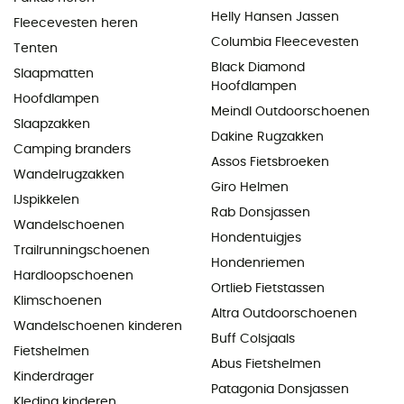
Helly Hansen Jassen
Fleecevesten heren
Columbia Fleecevesten
Tenten
Black Diamond
Slaapmatten
Hoofdlampen
Hoofdlampen
Meindl Outdoorschoenen
Slaapzakken
Dakine Rugzakken
Camping branders
Assos Fietsbroeken
Wandelrugzakken
Giro Helmen
IJspikkelen
Rab Donsjassen
Wandelschoenen
Hondentuigjes
Trailrunningschoenen
Hondenriemen
Hardloopschoenen
Ortlieb Fietstassen
Klimschoenen
Altra Outdoorschoenen
Wandelschoenen kinderen
Buff Colsjaals
Fietshelmen
Abus Fietshelmen
Kinderdrager
Patagonia Donsjassen
Kleding kinderen