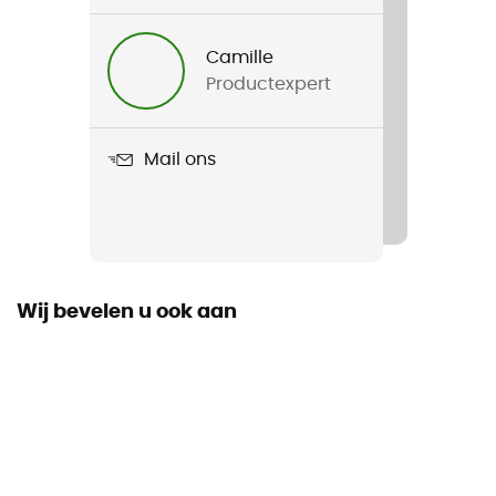
Voor
Heren / Dames
Camille
Productexpert
Gewicht
1500 g
Mail ons
Product
Orbit EL 0C / 32F
Donzen Types
Synthetische
Wij bevelen u ook aan
Label
Bluesign / Gerecycleerd / PFC-Free
Capuchon
Ja
Constructie