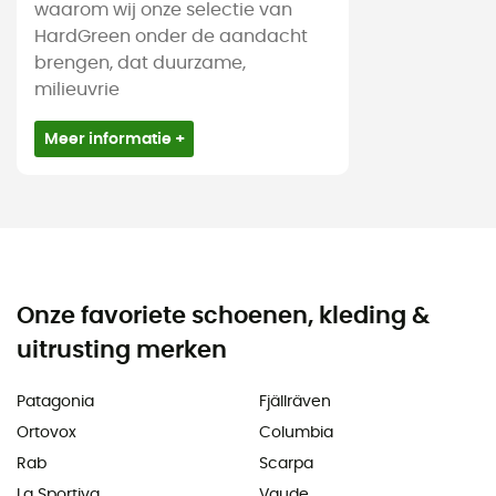
waarom wij onze selectie van
HardGreen onder de aandacht
brengen, dat duurzame,
milieuvrie
Meer informatie +
Onze favoriete schoenen, kleding &
uitrusting merken
Patagonia
Fjällräven
Ortovox
Columbia
Rab
Scarpa
La Sportiva
Vaude