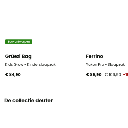
Mummie
Seizoen
3 seizoenen
Isolatie
Eco-ontworpen
Synthetische isolatie
Grüezi Bag
Ferrino
Verpakkingsmaat afmetingen
Kids Grow - Kinderslaapzak
Yukon Pro - Slaapzak
24 x 46 cm
€ 84,90
€ 89,90
€ 106,90
-
Schouderbreedte
80 cm
De collectie deuter
Breedte bij de voet
52 cm
Comforttemperatuur