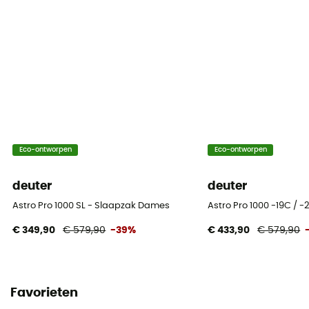
5°C
Extreme Temperatuur
-15°C
Vulgewicht
730 g
Opbergtas
Eco-ontworpen
Eco-ontworpen
Included
deuter
deuter
Maximale maten van de gebruiker
Astro Pro 1000 SL - Slaapzak Dames
Astro Pro 1000 -19C / -
200 cm
€ 349,90
€ 579,90
-39%
€ 433,90
€ 579,90
Matériau
50D PES Ripstop / 75D PES
Favorieten