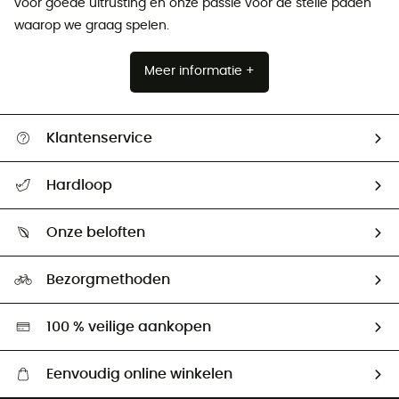
voor goede uitrusting en onze passie voor de steile paden
waarop we graag spelen.
Meer informatie +
Klantenservice
Helpcentrum & contact
Hardloop
Mijn zending volgen
Wie zijn we ?
Retourzendingen & Terugbetalingen
Onze beloften
HardGuides
Maattabelen
Ecologische voetafdruk
Ambassadeurs
Bezorgmethoden
Tweedehands
Hardgreen
100 % veilige aankopen
Eenvoudig online winkelen