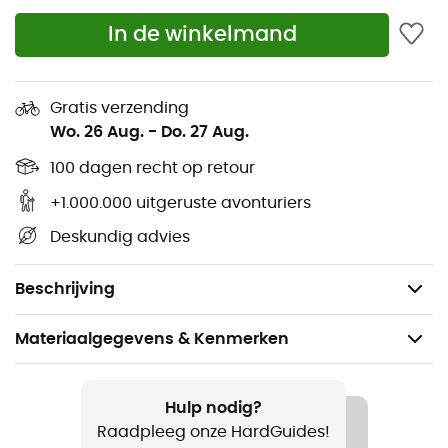
Bluesign®-gecertificeerde vulling
In de winkelmand
Vulling met ten minste 50% gerecycleerde
materialen
Gratis verzending
Bluesign-gecertificeerd product
Wo. 26 Aug.
-
Do. 27 Aug.
Tweeweg ritssluiting van 7/8 inch lengte
100 dagen recht op retour
+1.000.000 uitgeruste avonturiers
Anti-klem bescherming voor ritssluiting
Deskundig advies
Enkel-laags constructie
Thermische kraag
Beschrijving
Materiaalgegevens & Kenmerken
Aanbevolen voor
Wandelen / Trekking / Kamperen / Bivak
Hulp nodig?
Raadpleeg onze HardGuides!