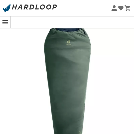
Zomeraanbiedingen 🔥 -5% EXTRA vanaf 2 producten* met
code Summer5
De
Orbit EL 0C / 32F slaapzak
van
Deuter
is ontworpen
Eco-ontworpen
om optimale
thermische prestaties
te bieden dankzij
het naadloze buitenmateriaal, gemaakt van 100%
gerecycleerde componenten. Deze innovatie
garandeert uitstekende bescherming tegen vocht,
zodat je zelfs in de vochtigste omstandigheden droog
blijft.
Met een High-Loft holle vezelvulling verspreid over 360°,
biedt deze slaapzak een
aangename en gelijkmatige
warmte
, die je lichaam omhult met een welkome
thermische comfort tijdens de frisse nachten van het
tussenseizoen. Slimme details zoals de anti-
snijritssluiting, een
binnenzak
voor je waardevolle
spullen, een
voorgevormde capuchon
en een
thermische kraag maken deze comfortervaring
compleet.