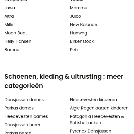
Lowa
Mammut
Altra
Julbo
Millet
New Balance
Moon Boot
Hanwag
Helly Hansen
Birkenstock
Barbour
Petzl
Schoenen, kleding & uitrusting : meer
categorieën
Donsjassen dames
Fleecevesten kinderen
Parkas dames
Aigle Regenlaarzen kinderen
Fleecevesten dames
Patagonia Fleecevesten &
Softshelljacken
Donsjassen heren
Pyrenex Donsjassen
Parkas heren