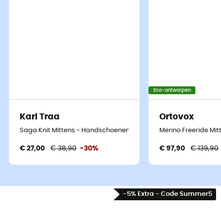
Eco-ontworpen
Kari Traa
Ortovox
Saga Knit Mittens - Handschoenen - Dames
Merino Freeride Mi
€ 27,00
€ 38,90
-30%
€ 97,90
€ 139,90
-5% Extra - Code Summer5