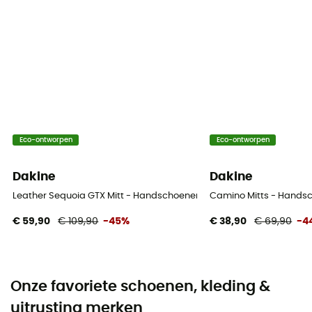
Eco-ontworpen
Eco-ontworpen
Dakine
Dakine
Leather Sequoia GTX Mitt - Handschoenen - Dames
Camino Mitts - Hands
€ 59,90
€ 109,90
-45%
€ 38,90
€ 69,90
-4
Onze favoriete schoenen, kleding &
uitrusting merken