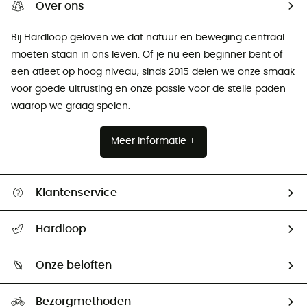
Over ons
Bij Hardloop geloven we dat natuur en beweging centraal
moeten staan ​​in ons leven. Of je nu een beginner bent of
een atleet op hoog niveau, sinds 2015 delen we onze smaak
voor goede uitrusting en onze passie voor de steile paden
waarop we graag spelen.
Meer informatie +
Klantenservice
Helpcentrum & contact
Hardloop
Mijn zending volgen
Wie zijn we ?
Retourzendingen & Terugbetalingen
Onze beloften
HardGuides
Maattabelen
Ecologische voetafdruk
Ambassadeurs
Bezorgmethoden