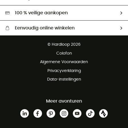
Tweedehands
Hardgreen
100 % veilige aankopen
Eenvoudig online winkelen
Gratis levering vanaf € 100
© Hardloop 2026
Gratis retourneren binnen 100 dagen
Colofon
Gratis klantenservice
Algemene Voorwaarden
Privacyverklaring
Data-instellingen
Meer avonturen