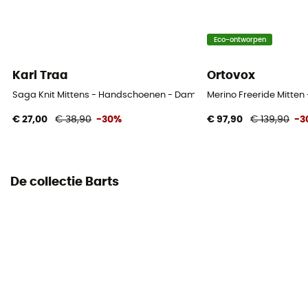
Eco-ontworpen
Kari Traa
Ortovox
Saga Knit Mittens - Handschoenen - Dames
Merino Freeride Mitte
€ 27,00
€ 38,90
-30%
€ 97,90
€ 139,90
-3
De collectie Barts