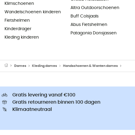
Klimschoenen
Altra Outdoorschoenen
Wandelschoenen kinderen
Buff Colsjaals
Fietshelmen
Abus Fietshelmen
Kinderdrager
Patagonia Donsjassen
Kleding kinderen
Dames
Kleding dames
Handschoenen & Wanten dames
Skiwa
Gratis levering vanaf €100
Gratis retourneren binnen 100 dagen
Klimaatneutraal