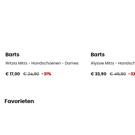
Barts
Barts
Witzia Mitts - Handschoenen - Dames
Alyssie Mitts - Hands
€ 17,00
€ 24,90
-31%
€ 33,90
€ 49,90
-3
Favorieten