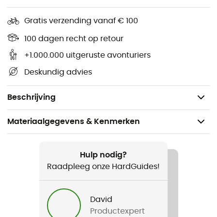
Warme fleece voering in pluche
Gratis verzending vanaf € 100
Perfect te combineren met een bont hoofdband,
100 dagen recht op retour
een Josh hoed, een bont hoofdband en een
+1.000.000 uitgeruste avonturiers
Lucerne bomber
Deskundig advies
80% acryl 20% polyester
Voering 100% polyester
Beschrijving
Materiaalgegevens & Kenmerken
Aanbevolen voor
Alpine Skiën / All Mountain Skiën / Wintersport
Hulp nodig?
Raadpleeg onze HardGuides!
Voor
Dames
David
Productexpert
Product