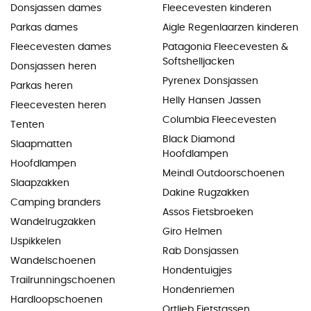
Donsjassen dames
Fleecevesten kinderen
Parkas dames
Aigle Regenlaarzen kinderen
Fleecevesten dames
Patagonia Fleecevesten &
Softshelljacken
Donsjassen heren
Pyrenex Donsjassen
Parkas heren
Helly Hansen Jassen
Fleecevesten heren
Columbia Fleecevesten
Tenten
Black Diamond
Slaapmatten
Hoofdlampen
Hoofdlampen
Meindl Outdoorschoenen
Slaapzakken
Dakine Rugzakken
Camping branders
Assos Fietsbroeken
Wandelrugzakken
Giro Helmen
IJspikkelen
Rab Donsjassen
Wandelschoenen
Hondentuigjes
Trailrunningschoenen
Hondenriemen
Hardloopschoenen
Ortlieb Fietstassen