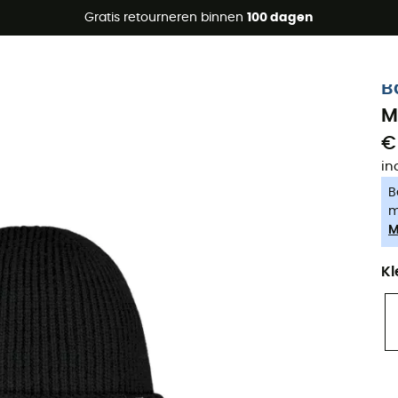
raanbiedingen 🔥 -5% EXTRA vanaf 2 producten* met code Su
Gratis retourneren binnen
100 dagen
-5% Extra - Code Summer5
B
M
€
in
B
m
M
Kl