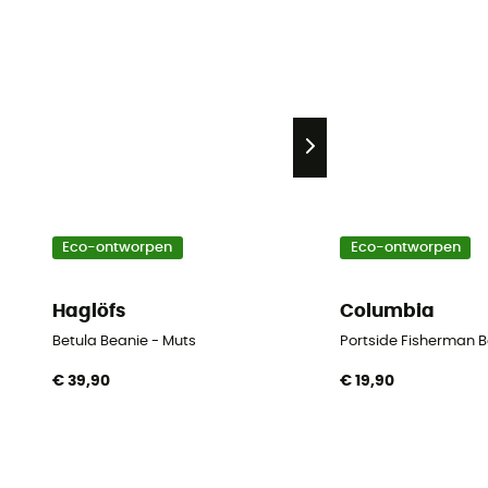
Eco-ontworpen
Eco-ontworpen
Haglöfs
Columbia
Betula Beanie - Muts
Portside Fisherman B
€ 39,90
€ 19,90