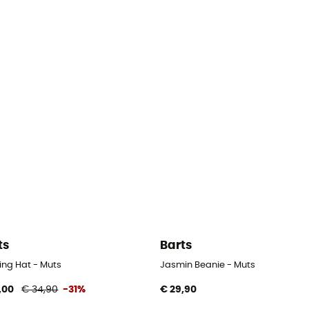
ts
Barts
ing Hat - Muts
Jasmin Beanie - Muts
,00
€ 34,90
-31%
€ 29,90