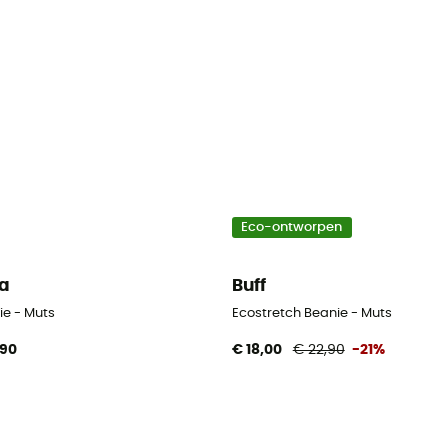
Eco-ontworpen
a
Buff
ie - Muts
Ecostretch Beanie - Muts
,90
€ 18,00
€ 22,90
-21%