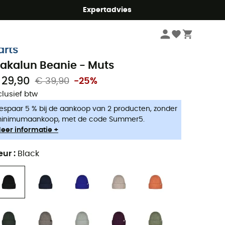
mmer5
Expertadvies
Heren
Kleding heren
Mutsen heren
Skimusten heren
arts
akalun Beanie - Muts
 29,90
€ 39,90
-25%
clusief btw
espaar 5 % bij de aankoop van 2 producten, zonder
inimumaankoop, met de code Summer5.
eer informatie +
eur
:
Black