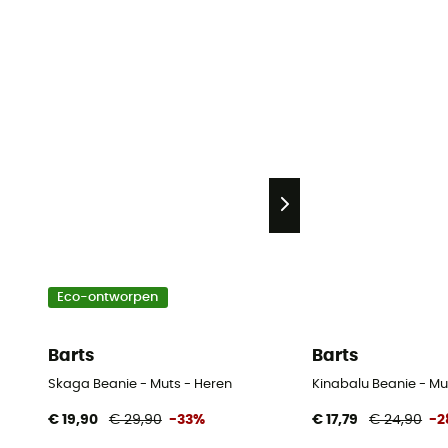
Eco-ontworpen
Barts
Barts
Skaga Beanie - Muts - Heren
Kinabalu Beanie - Mu
€ 19,90
€ 29,90
-33%
€ 17,79
€ 24,90
-2