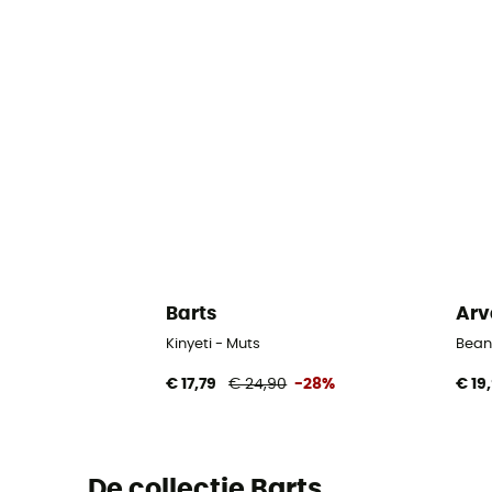
Barts
Arv
Kinyeti - Muts
Bean
€ 17,79
€ 24,90
-28%
€ 19
De collectie Barts