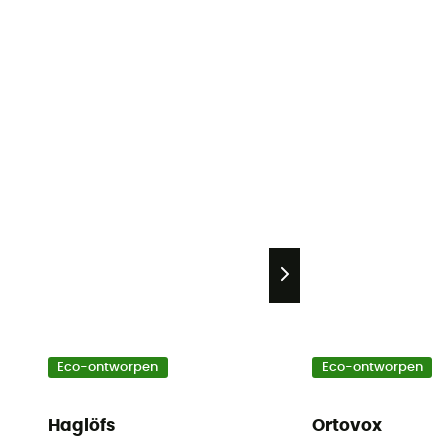
Eco-ontworpen
Eco-ontworpen
Haglöfs
Ortovox