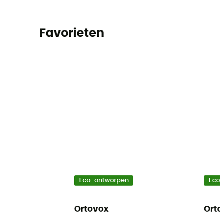
Favorieten
Eco-ontworpen
Ec
Ortovox
Ort