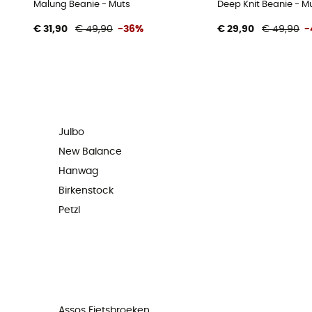
Malung Beanie - Muts
Deep Knit Beanie - M
€ 31,90
€ 49,90
-36%
€ 29,90
€ 49,90
-
Julbo
New Balance
Hanwag
Birkenstock
Petzl
Assos Fietsbroeken