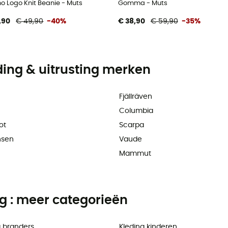
o Logo Knit Beanie - Muts
Gomma - Muts
,90
€ 49,90
-40%
€ 38,90
€ 59,90
-35%
ding & uitrusting merken
Fjällräven
Columbia
ot
Scarpa
nsen
Vaude
Mammut
ng : meer categorieën
 branders
Kleding kinderen