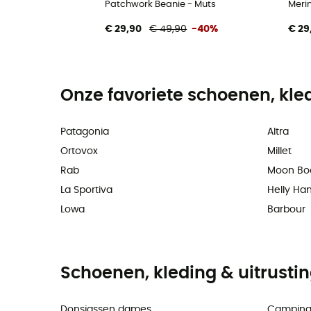
Patchwork Beanie - Muts
Merin
€ 29,90
€ 49,90
-40%
€ 29
Onze favoriete schoenen, kle
Patagonia
Altra
Ortovox
Millet
Rab
Moon Bo
La Sportiva
Helly Ha
Lowa
Barbour
Schoenen, kleding & uitrusti
Donsjassen dames
Camping