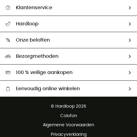
Klantenservice
Helpcentrum & contact
Hardloop
Mijn zending volgen
Wie zijn we ?
Retourzendingen & Terugbetalingen
Onze beloften
HardGuides
Maattabelen
Ecologische voetafdruk
Ambassadeurs
Bezorgmethoden
Tweedehands
Hardgreen
100 % veilige aankopen
Eenvoudig online winkelen
Gratis levering vanaf € 100
© Hardloop 2026
Gratis retourneren binnen 100 dagen
Colofon
Gratis klantenservice
Algemene Voorwaarden
Privacyverklaring