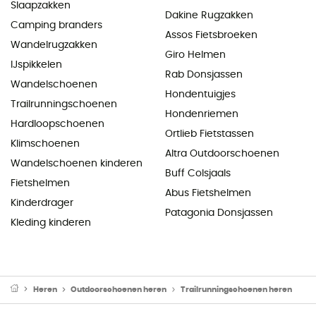
Slaapzakken
Dakine Rugzakken
Camping branders
Assos Fietsbroeken
Wandelrugzakken
Giro Helmen
IJspikkelen
Rab Donsjassen
Wandelschoenen
Hondentuigjes
Trailrunningschoenen
Hondenriemen
Hardloopschoenen
Ortlieb Fietstassen
Klimschoenen
Altra Outdoorschoenen
Wandelschoenen kinderen
Buff Colsjaals
Fietshelmen
Abus Fietshelmen
Kinderdrager
Patagonia Donsjassen
Kleding kinderen
Heren
Outdoorschoenen heren
Trailrunningschoenen heren