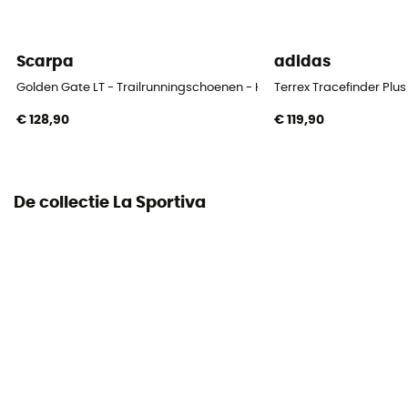
Buitenzool
FriXion®
Scarpa
adidas
Drop
6 mm
Golden Gate LT - Trailrunningschoenen - Heren
Terrex Tracefinder Plu
€ 128,90
€ 119,90
Profiel loper
Tous poids
Label
De collectie La Sportiva
Gerecycleerd / Ecomateriaal
Sluitsysteem
Veters
Bovenmateriaal schoen
Mesh