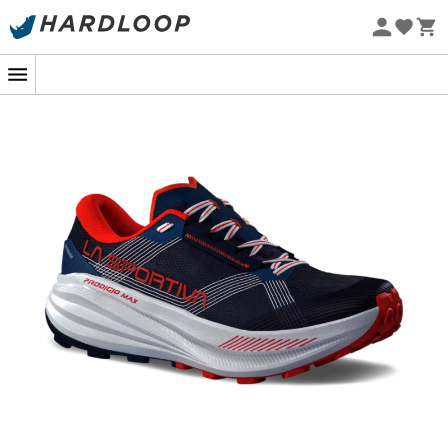
Zomeraanbiedingen 🔥 -5% EXTRA vanaf 2 producten* met
code Summer5
Eco-ontworpen