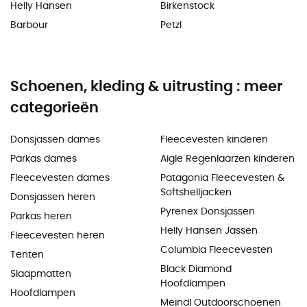
Helly Hansen
Birkenstock
Barbour
Petzl
Schoenen, kleding & uitrusting : meer
categorieën
Donsjassen dames
Fleecevesten kinderen
Parkas dames
Aigle Regenlaarzen kinderen
Fleecevesten dames
Patagonia Fleecevesten &
Softshelljacken
Donsjassen heren
Pyrenex Donsjassen
Parkas heren
Helly Hansen Jassen
Fleecevesten heren
Columbia Fleecevesten
Tenten
Black Diamond
Slaapmatten
Hoofdlampen
Hoofdlampen
Meindl Outdoorschoenen