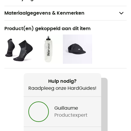
Materiaalgegevens & Kenmerken
Aanbevolen voor
Product(en) gekoppeld aan dit item
Trailrunning
Voor
Heren
Gewicht
2 x 295 g
Hulp nodig?
Raadpleeg onze HardGuides!
Product
Prodigio Max
Guillaume
Distance d'entrainement hebdomadaire
Productexpert
< 30 km