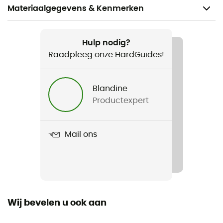
Materiaalgegevens & Kenmerken
Aanbevolen voor
Wandelen / Trekking / Dagelijks Leven / Skiën /
Hulp nodig?
Wintersport
Raadpleeg onze HardGuides!
Voor
Blandine
Heren
Productexpert
Product
Jasper Ridge Pebbled Half Zip Fleece
Mail ons
Label
Gerecycleerd
Wij bevelen u ook aan