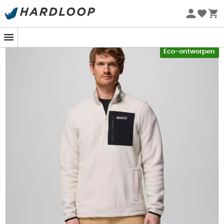
Zomeraanbiedingen 🔥 -5% EXTRA vanaf 2 producten* met
code Summer5
-5% Extra - Code Summer5
Eco-ontworpen