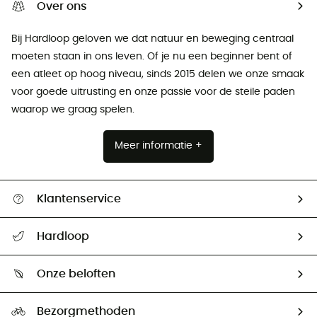
Over ons
Bij Hardloop geloven we dat natuur en beweging centraal
moeten staan ​​in ons leven. Of je nu een beginner bent of
een atleet op hoog niveau, sinds 2015 delen we onze smaak
voor goede uitrusting en onze passie voor de steile paden
waarop we graag spelen.
Meer informatie +
Klantenservice
Helpcentrum & contact
Hardloop
Mijn zending volgen
Wie zijn we ?
Retourzendingen & Terugbetalingen
Onze beloften
HardGuides
Maattabelen
Ecologische voetafdruk
Ambassadeurs
Bezorgmethoden