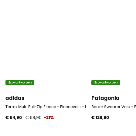
Eco-ontworpen
Eco-ontworpen
adidas
Patagonia
Terrex Multi Full-Zip Fleece - Fleecevest - Heren
Better Sweater Vest - 
€ 54,90
€ 69,90
-21%
€ 129,90