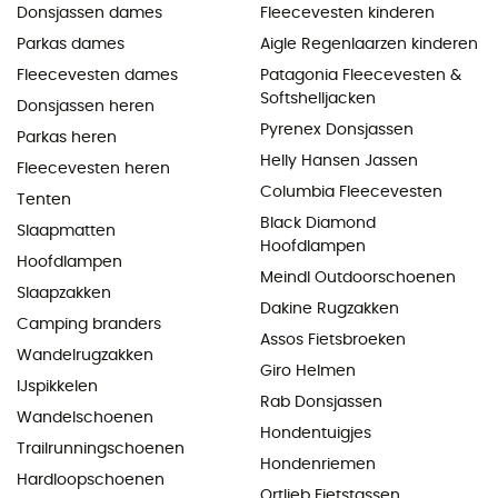
Donsjassen dames
Fleecevesten kinderen
Parkas dames
Aigle Regenlaarzen kinderen
Fleecevesten dames
Patagonia Fleecevesten &
Softshelljacken
Donsjassen heren
Pyrenex Donsjassen
Parkas heren
Helly Hansen Jassen
Fleecevesten heren
Columbia Fleecevesten
Tenten
Black Diamond
Slaapmatten
Hoofdlampen
Hoofdlampen
Meindl Outdoorschoenen
Slaapzakken
Dakine Rugzakken
Camping branders
Assos Fietsbroeken
Wandelrugzakken
Giro Helmen
IJspikkelen
Rab Donsjassen
Wandelschoenen
Hondentuigjes
Trailrunningschoenen
Hondenriemen
Hardloopschoenen
Ortlieb Fietstassen