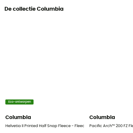
De collectie Columbia
Eco-ontworpen
Columbia
Columbia
Helvetia II Printed Half Snap Fleece - Fleecevest - Heren
Pacific Arch™ 200 FZ F