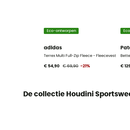
Eco-ontworpen
Ec
adidas
Pat
Terrex Multi Full-Zip Fleece - Fleecevest - Here
Bette
€ 54,90
€ 69,90
-21%
€ 12
De collectie Houdini Sportswe