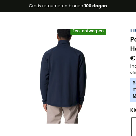
raanbiedingen 🔥 -5% EXTRA vanaf 2 producten* met code Su
Gratis retourneren binnen
100 dagen
-5% Extra - Code Summer5
H
Eco-ontworpen
P
H
€
in
of
B
m
M
Kl