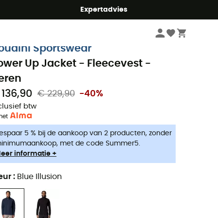
mmer5
Expertadvies
Heren
Outdoor Jassen heren
Fleecevesten heren
oudini Sportswear
ower Up Jacket - Fleecevest -
eren
 136,90
€ 229,90
-40%
clusief btw
met
espaar 5 % bij de aankoop van 2 producten, zonder
inimumaankoop, met de code Summer5.
eer informatie +
eur
:
Blue Illusion