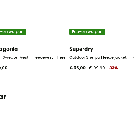
o-ontworpen
Eco-ontworpen
agonia
Superdry
n
r Sweater Vest - Fleecevest - Heren
Outdoor Sherpa Fleece jacket - F
9,90
€ 66,90
€ 99,90
-33%
ar