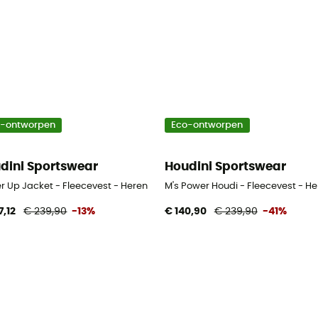
o-ontworpen
Eco-ontworpen
dini Sportswear
Houdini Sportswear
r Up Jacket - Fleecevest - Heren
M's Power Houdi - Fleecevest - He
7,12
€ 239,90
-13%
€ 140,90
€ 239,90
-41%