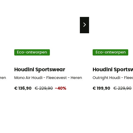
Eco-ontworpen
Eco-ontworpen
Houdini Sportswear
Houdini Sports
ren
Mono Air Houdi - Fleecevest - Heren
Outright Houdi - Flee
€ 136,90
€ 229,90
-40%
€ 199,90
€ 229,90