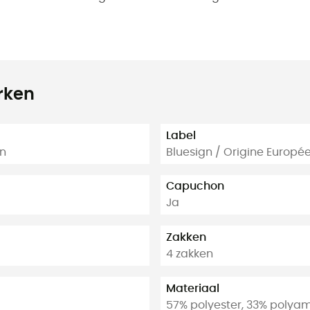
rken
Label
ën
Bluesign / Origine Europé
Capuchon
Ja
Zakken
4 zakken
Materiaal
57% polyester, 33% polyam