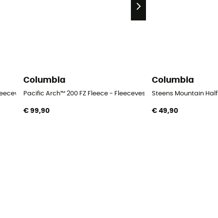
Columbia
Columbia
leecevest - Heren
Pacific Arch™ 200 FZ Fleece - Fleecevest - Heren
Steens Mountain Half 
€ 99,90
€ 49,90