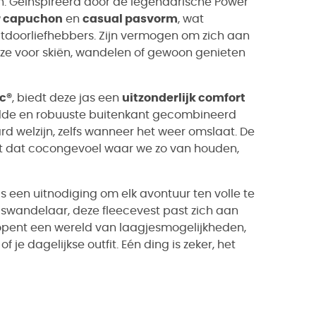
ijn. Geïnspireerd door de legendarische Power
r capuchon
en
casual pasvorm
, wat
tdoorliefhebbers. Zijn vermogen om zich aan
ze voor skiën, wandelen of gewoon genieten
ec®
, biedt deze jas een
uitzonderlijk comfort
gladde en robuuste buitenkant gecombineerd
 welzijn, zelfs wanneer het weer omslaat. De
 dat cocongevoel waar we zo van houden,
is een uitnodiging om elk avontuur ten volle te
gswandelaar, deze fleecevest past zich aan
 opent een wereld van laagjesmogelijkheden,
of je dagelijkse outfit. Eén ding is zeker, het