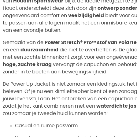
van
Houdini Sportswear
blijkt de ideale metgezel te z
Houdi, onderscheidt deze zich door zijn
ontwerp zonde
ongeëvenaard comfort en
veelzijdigheid
biedt voor ou
te passen aan alle lagen maakt het een onmisbare keu
van een avondje buiten.
Gemaakt van de
Power Stretch® Pro™ stof van Polart
en een
duurzaamheid
die niet te overtreffen is. De 
met een zachte binnenkant zorgt voor een ongeëvenaard
hoge, zachte kraag
vervangt de capuchon en behoudt
zonder in te boeten aan bewegingsvrijheid.
De Power Up Jacket is niet zomaar een kledingstuk, het 
beleven. Of je nu een klimliefhebber bent of een zonda
jouw levensstijl aan. Het ontbreken van een capuchon
zodat je het kunt combineren met een
waterdichte jas
zou zomaar je tweede huid kunnen worden!
Casual en ruime pasvorm