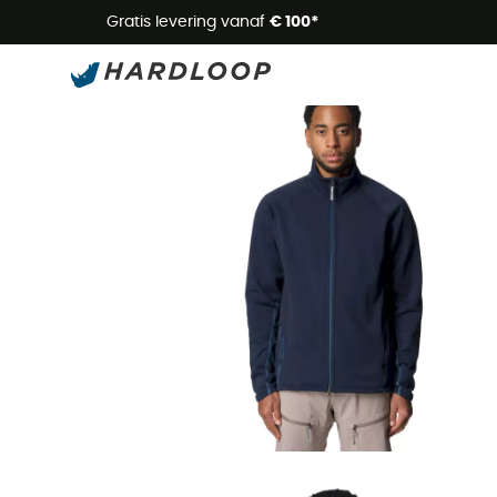
Zome
Gratis levering vanaf
€ 100*