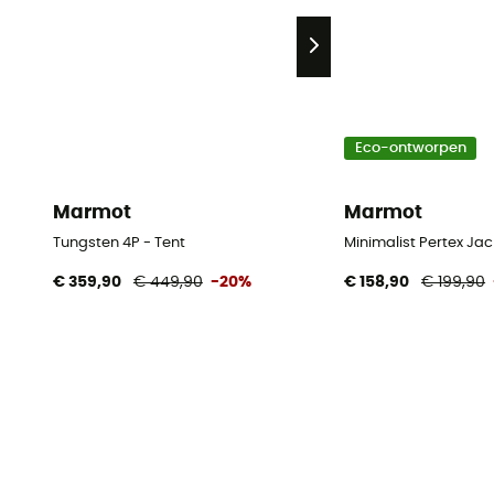
Eco-ontworpen
Marmot
Marmot
Tungsten 4P - Tent
Minimalist Pertex Ja
€ 359,90
€ 449,90
-20%
€ 158,90
€ 199,90