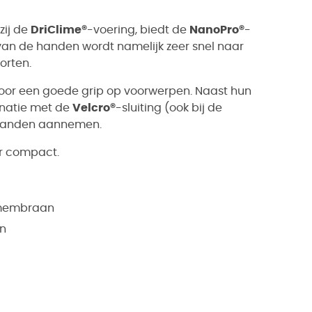
zij de
DriClime®
-voering, biedt de
NanoPro®
-
an de handen wordt namelijk zeer snel naar
orten.
oor een goede grip op voorwerpen. Naast hun
natie met de
Velcro®
-sluiting (ook bij de
 handen aannemen.
r compact.
-membraan
on