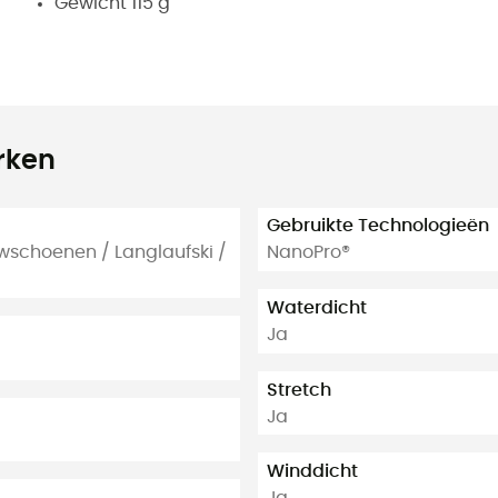
Gewicht 115 g
rken
Gebruikte Technologieën
wschoenen / Langlaufski /
NanoPro®
Waterdicht
Ja
Stretch
Ja
Winddicht