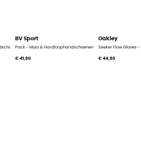
BV Sport
Oakley
ndschoenen
Pack - Muts & Hardloophandschoenen
Seeker Flow Gloves
€ 41,90
€ 44,90