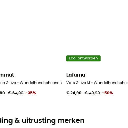
Eco-ontworpen
mmut
Lafuma
nen
ion Glove - Wandelhandschoenen
Vars Glove M - Wandelhandschoe
,90
€ 64,90
-35%
€ 24,90
€ 49,90
-50%
ding & uitrusting merken