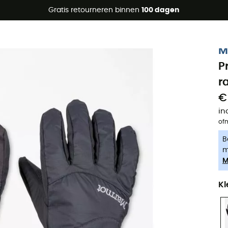
raanbiedingen 🔥 -5% EXTRA vanaf 2 producten* met code Su
Gratis retourneren binnen
100 dagen
-5% Extra - Code Summer5
M
P
r
€
in
of
B
m
M
Kl