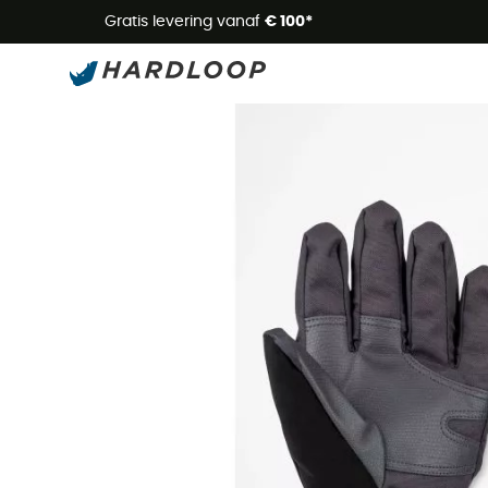
Zome
Gratis levering vanaf
€ 100*