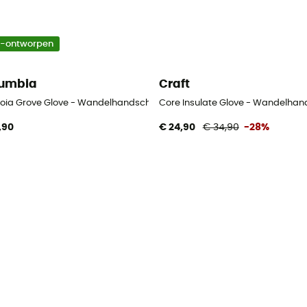
o-ontworpen
umbia
Craft
oia Grove Glove - Wandelhandschoenen - Heren
Core Insulate Glove - Wandelha
,90
€ 24,90
€ 34,90
-28%