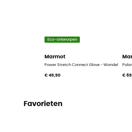
Eco-ontworpen
Marmot
Ma
Power Stretch Connect Glove - Wandelhands
Pola
€ 49,90
€ 69
Favorieten