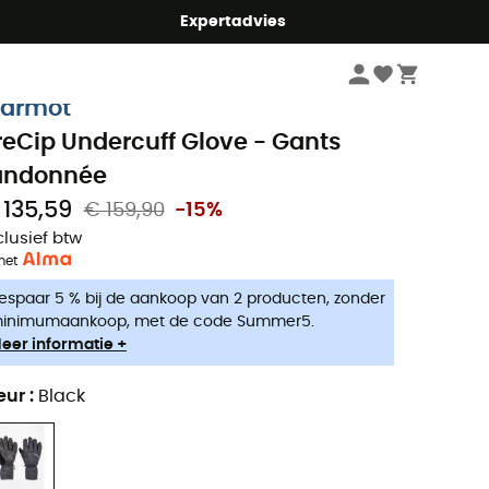
mmer5
Expertadvies
Heren
Kleding heren
Handschoenen & Wanten heren
Wandelhandsch
armot
reCip Undercuff Glove - Gants
andonnée
 135,59
€ 159,90
-15%
clusief btw
met
espaar 5 % bij de aankoop van 2 producten, zonder
inimumaankoop, met de code Summer5.
eer informatie +
eur
:
Black