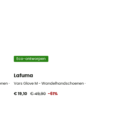
Eco-ontworpen
Lafuma
nen - Heren
Vars Glove M - Wandelhandschoenen - Heren
€ 19,10
€ 49,90
-61%