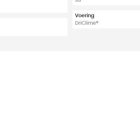
Ja
Voering
DriClime®