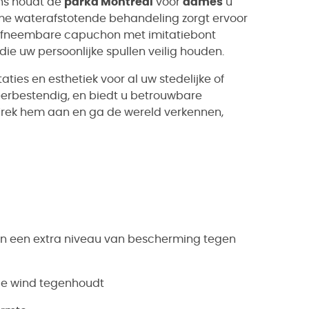
ons houdt de
parka Montreal
voor
dames
u
me waterafstotende behandeling zorgt ervoor
de afneembare capuchon met imitatiebont
die uw persoonlijke spullen veilig houden.
ties en esthetiek voor al uw stedelijke of
weerbestendig, en biedt u betrouwbare
Trek hem aan en ga de wereld verkennen,
n een extra niveau van bescherming tegen
de wind tegenhoudt