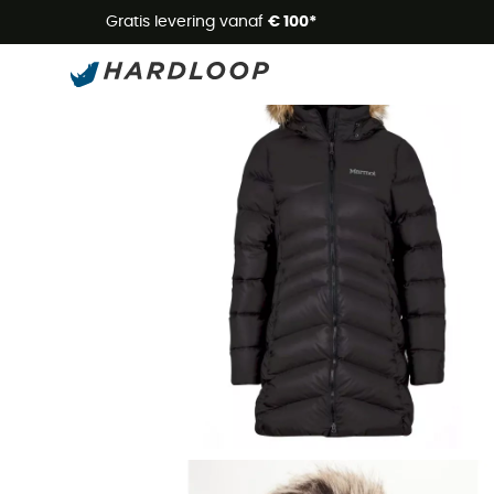
Zome
Gratis levering vanaf
€ 100*