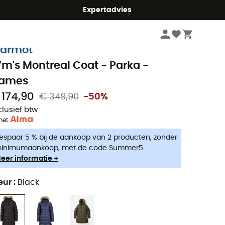
mmer5
Expertadvies
Dames
Outdoor Jassen dames
Parkas dames
armot
m's Montreal Coat - Parka -
ames
 174,90
€ 349,90
-50%
clusief btw
met
espaar 5 % bij de aankoop van 2 producten, zonder
inimumaankoop, met de code Summer5.
eer informatie +
eur
:
Black