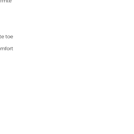
armte
te toe
omfort