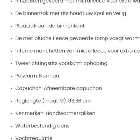
Ritszakken gevoerd met microfleece voor extra w
De binnenzak met rits houdt uw spullen veilig
Plaatzak aan de binnenkant
De met pluche fleece gevoerde romp voegt warm
Interne manchetten van microfleece voor extra c
Tweerichtingsrits voorkomt ophoping
Pasvorm: Normaal
Capuchon: Afneembare capuchon
Ruglengte (maat M): 86,36 cm
Kenmerken: Handwarmerzakken
Waterbestendig dons
Vochtregulatie