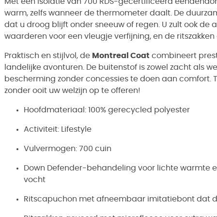
Met een isolatie van 700 RDS-gecertificeerd eendend
warm, zelfs wanneer de thermometer daalt. De duurza
dat u droog blijft onder sneeuw of regen. U zult ook 
waarderen voor een vleugje verfijning, en de ritszakken 
Praktisch en stijlvol, de
Montreal Coat
combineert presta
landelijke avonturen. De buitenstof is zowel zacht als 
bescherming zonder concessies te doen aan comfort. 
zonder ooit uw welzijn op te offeren!
Hoofdmateriaal: 100% gerecycled polyester
Activiteit: Lifestyle
Vulvermogen: 700 cuin
Down Defender-behandeling voor lichte warmte e
vocht
Ritscapuchon met afneembaar imitatiebont dat 