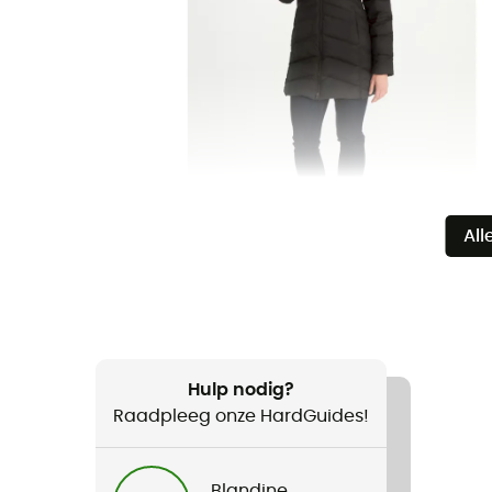
All
Hulp nodig?
Raadpleeg onze HardGuides!
Blandine