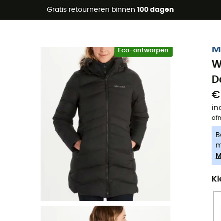
raanbiedingen 🔥 -5% EXTRA vanaf 2 producten* met code Su
Gratis retourneren binnen
100 dagen
-5% Extra - Code Summer5
M
Eco-ontworpen
W
D
€
in
of
B
m
M
Kl