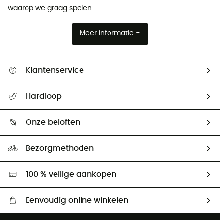
waarop we graag spelen.
Meer informatie +
Klantenservice
Helpcentrum & contact
Hardloop
Mijn zending volgen
Wie zijn we ?
Retourzendingen & Terugbetalingen
Onze beloften
HardGuides
Maattabelen
Ecologische voetafdruk
Ambassadeurs
Bezorgmethoden
Tweedehands
Hardgreen
100 % veilige aankopen
Eenvoudig online winkelen
Gratis levering vanaf € 100