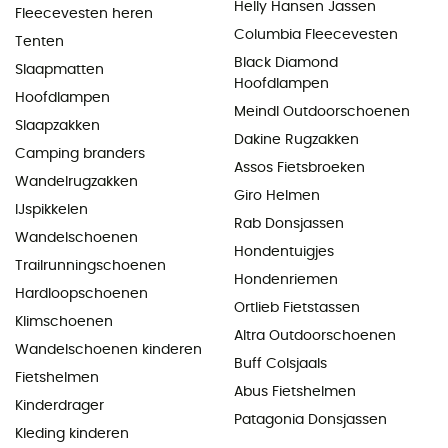
Helly Hansen Jassen
Fleecevesten heren
Columbia Fleecevesten
Tenten
Black Diamond
Slaapmatten
Hoofdlampen
Hoofdlampen
Meindl Outdoorschoenen
Slaapzakken
Dakine Rugzakken
Camping branders
Assos Fietsbroeken
Wandelrugzakken
Giro Helmen
IJspikkelen
Rab Donsjassen
Wandelschoenen
Hondentuigjes
Trailrunningschoenen
Hondenriemen
Hardloopschoenen
Ortlieb Fietstassen
Klimschoenen
Altra Outdoorschoenen
Wandelschoenen kinderen
Buff Colsjaals
Fietshelmen
Abus Fietshelmen
Kinderdrager
Patagonia Donsjassen
Kleding kinderen