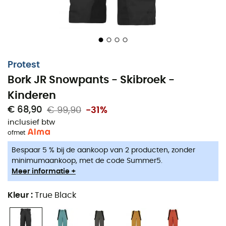
Protest
Bork JR Snowpants - Skibroek -
Kinderen
€ 68,90
€ 99,90
-31%
inclusief btw
of
met
Bespaar 5 % bij de aankoop van 2 producten, zonder
De
Bork JR Snowpants voor jongens
van het merk
minimumaankoop, met de code Summer5.
Protest
is ideaal om te dragen wanneer er veel sneeuw
Meer informatie +
ligt en je je bochten wilt aansnijden.
Kleur
:
True Black
Model uit de
Geotech 10K/10K
serie, met een zeer goe
niveau van
waterdichtheid
en
ademend vermoge
(10K/10K) en een waterdichte afwerking, maakt deze