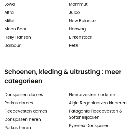
Lowa
Mammut
Altra
Julbo
Millet
New Balance
Moon Boot
Hanwag
Helly Hansen
Birkenstock
Barbour
Petzl
Schoenen, kleding & uitrusting : meer
categorieën
Donsjassen dames
Fleecevesten kinderen
Parkas dames
Aigle Regenlaarzen kinderen
Fleecevesten dames
Patagonia Fleecevesten &
Softshelljacken
Donsjassen heren
Pyrenex Donsjassen
Parkas heren