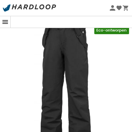
Zomeraanbiedingen 🔥 -5% EXTRA vanaf 2 producten* met
code Summer5
-5% Extra - Code Summer5
Eco-ontworpen