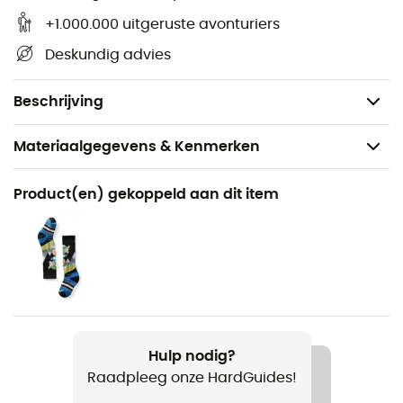
Verstelbare tailleband met klittenbandsluiting
+1.000.000 uitgeruste avonturiers
Afneembare sneeuwvanger
Deskundig advies
Waterdichtheid: 10.000 mm
Ademend vermogen: 10.000 g/m2/24u
Beschrijving
Materiaalgegevens & Kenmerken
Aanbevolen voor
Product(en) gekoppeld aan dit item
Alpine Skiën / Freeride Skiën
Voor
Kinderen
Product
Bork JR Snowpants
Hulp nodig?
Raadpleeg onze HardGuides!
Waterdicht