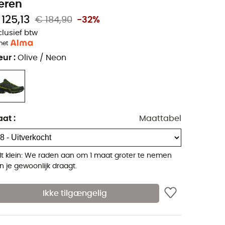
eren
 125,13
€ 184,90
-32%
clusief btw
met
eur
:
Olive / Neon
aat
:
Maattabel
lt klein: We raden aan om 1 maat groter te nemen
n je gewoonlijk draagt.
Ikke tilgængelig