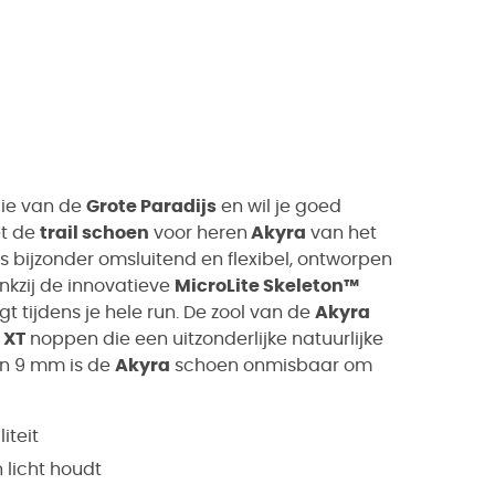
die van de
Grote Paradijs
en wil je goed
et de
trail schoen
voor heren
Akyra
van het
s bijzonder omsluitend en flexibel, ontworpen
ankzij de innovatieve
MicroLite Skeleton™
 tijdens je hele run. De zool van de
Akyra
 XT
noppen die een uitzonderlijke natuurlijke
an 9 mm is de
Akyra
schoen onmisbaar om
iteit
 licht houdt