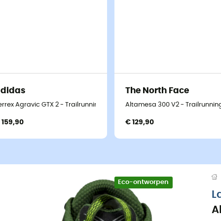
didas
The North Face
eren
errex Agravic GTX 2 - Trailrunningschoenen - Heren
Altamesa 300 V2 - Trailrunni
 159,90
€ 129,90
Eco-ontworpen
L
A