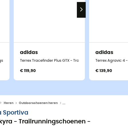
adidas
adidas
ngschoenen - Heren
Terrex Tracefinder Plus GTX - Trailrunningschoenen - Heren
Terrex Agravic 4 
€ 119,90
€ 139,90
Heren
Outdoorschoenen heren
Trailrunningschoenen heren
a Sportiva
kyra - Trailrunningschoenen -