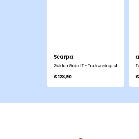
Scarpa
a
Golden Gate LT - Trailrunningschoenen - H
T
€ 128,90
€