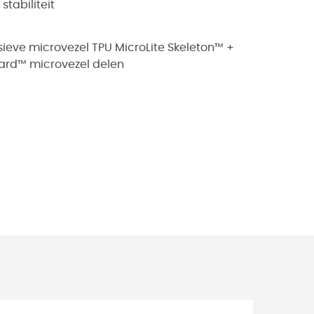
tabiliteit
sieve microvezel TPU MicroLite Skeleton™ +
ard™ microvezel delen