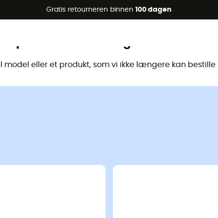
raanbiedingen 🔥 -5% EXTRA vanaf 2 producten* met code Su
Gratis retourneren binnen
100 dagen
Dit product is niet langer beschikbaa
model eller et produkt, som vi ikke længere kan bestill