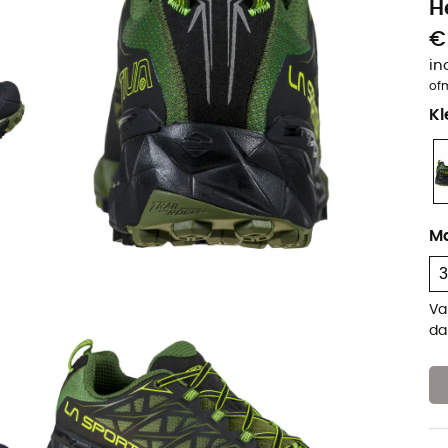
H
€
in
of
Kl
M
Va
da