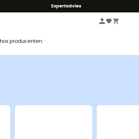
mmer5
Expertadvies
r
e hos producenten.