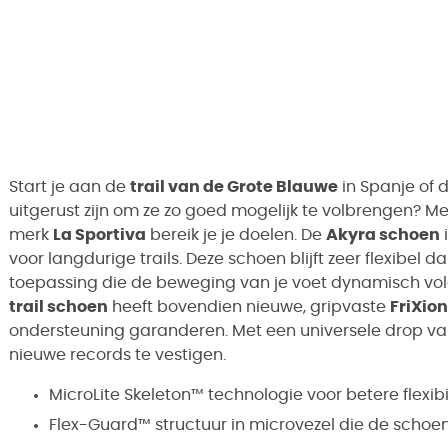
Start je aan de
trail van de Grote Blauwe
in Spanje of 
uitgerust zijn om ze zo goed mogelijk te volbrengen? M
merk
La Sportiva
bereik je je doelen. De
Akyra schoen
i
voor langdurige trails. Deze schoen blijft zeer flexibel d
toepassing die de beweging van je voet dynamisch volgt
trail schoen
heeft bovendien nieuwe, gripvaste
FriXion
ondersteuning garanderen. Met een universele drop v
nieuwe records te vestigen.
MicroLite Skeleton™ technologie voor betere flexibil
Flex-Guard™ structuur in microvezel die de schoen