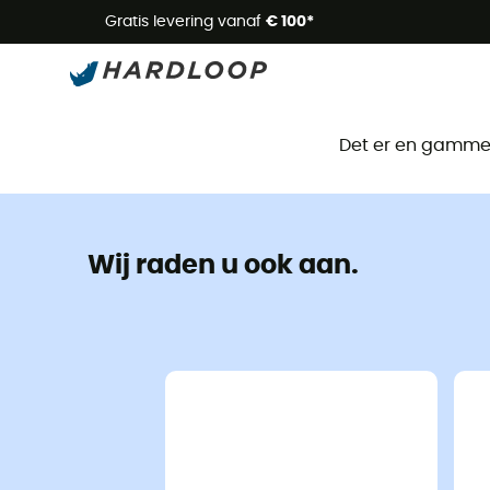
Zome
Gratis levering vanaf
€ 100*
Det er en gammel 
Wij raden u ook aan.