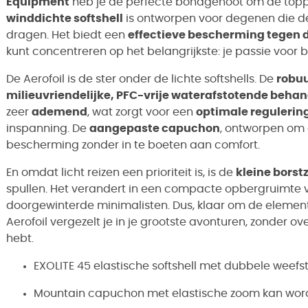
Equipment
heb je de perfecte bondgenoot om de topp
winddichte softshell
is ontworpen voor degenen die de 
dragen. Het biedt een
effectieve bescherming tegen 
kunt concentreren op het belangrijkste: je passie voor
De Aerofoil is de ster onder de lichte softshells. De
robu
milieuvriendelijke, PFC-vrije waterafstotende behan
zeer
ademend
, wat zorgt voor een
optimale reguleri
inspanning. De
aangepaste capuchon
, ontworpen om 
bescherming zonder in te boeten aan comfort.
En omdat licht reizen een prioriteit is, is de
kleine borst
spullen. Het verandert in een compacte opbergruimte vo
doorgewinterde minimalisten. Dus, klaar om de elemen
Aerofoil vergezelt je in je grootste avonturen, zonder 
hebt.
EXOLITE 45 elastische softshell met dubbele weefs
Mountain capuchon met elastische zoom kan wo