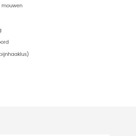
de mouwen
g
oord
bijnhaaklus)