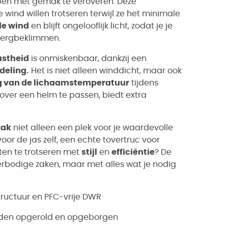
en met gemak te veroveren. Deze
wind willen trotseren terwijl ze het minimale
de wind
en blijft ongelooflijk licht, zodat je je
 bergbeklimmen.
ustheid
is onmiskenbaar, dankzij een
deling.
Het is niet alleen winddicht, maar ook
ng van de lichaamstemperatuur
tijdens
over een helm te passen, biedt extra
zak
niet alleen een plek voor je waardevolle
or de jas zelf, een echte tovertruc voor
ten te trotseren met
stijl
en
efficiëntie
? De
overbodige zaken, maar met alles wat je nodig
tructuur en PFC-vrije DWR
rden opgerold en opgeborgen