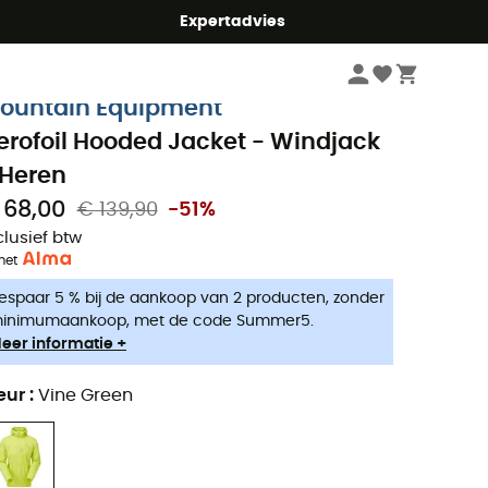
mmer5
Expertadvies
Heren
Outdoor Jassen heren
Windjacks heren
ountain Equipment
erofoil Hooded Jacket - Windjack
 Heren
 68,00
€ 139,90
-51%
clusief btw
met
espaar 5 % bij de aankoop van 2 producten, zonder
inimumaankoop, met de code Summer5.
eer informatie +
eur
:
Vine Green