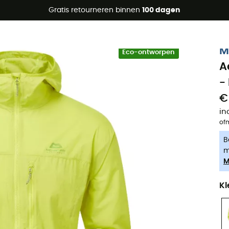
raanbiedingen 🔥 -5% EXTRA vanaf 2 producten* met code Su
Gratis retourneren binnen
100 dagen
-5% Extra - Code Summer5
M
Eco-ontworpen
A
-
€
in
of
B
m
M
Kl