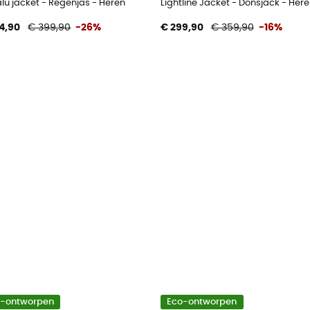
lu jacket - Regenjas - Heren
Lightline Jacket - Donsjack - Her
4,90
€ 399,90
-26%
€ 299,90
€ 359,90
-16%
o-ontworpen
Eco-ontworpen