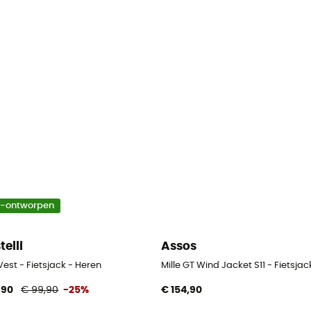
o-ontworpen
telli
Assos
Vest - Fietsjack - Heren
Mille GT Wind Jacket S11 - Fietsjac
,90
€ 99,90
-25%
€ 154,90