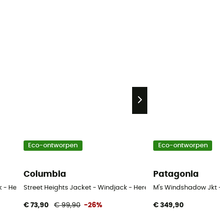
Eco-ontworpen
Eco-ontworpen
Columbia
Patagonia
k - Heren
Street Heights Jacket - Windjack - Heren
M's Windshadow Jkt 
€ 73,90
€ 99,90
-26%
€ 349,90