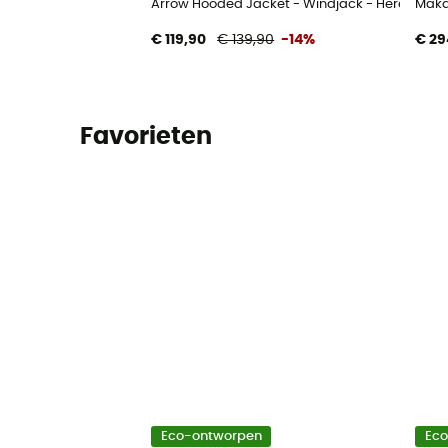
Arrow Hooded Jacket - Windjack - Heren
Maka
€ 119,90
€ 139,90
-14%
€ 29
Favorieten
Eco-ontworpen
Ec