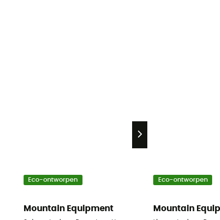
Eco-ontworpen
Eco-ontworpen
Mountain Equipment
Mountain Equi