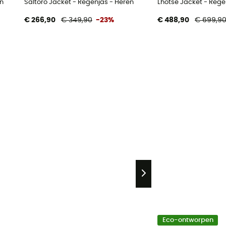
en
Saltoro Jacket - Regenjas - Heren
Lhotse Jacket - Rege
€ 266,90
€ 349,90
-23%
€ 488,90
€ 699,9
Eco-ontworpen