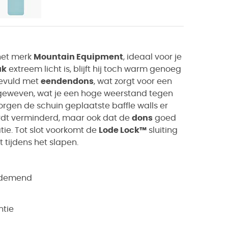
het merk
Mountain Equipment
, ideaal voor je
ak
extreem licht is, blijft hij toch warm genoeg
gevuld met
eendendons
, wat zorgt voor een
 geweven, wat je een hoge weerstand tegen
rgen de schuin geplaatste baffle walls er
dt verminderd, maar ook dat de
dons
goed
tie. Tot slot voorkomt de
Lode Lock™
sluiting
t tijdens het slapen.
 ademend
ntie