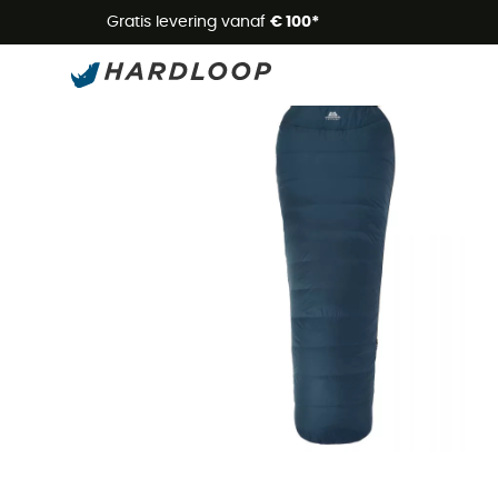
Zome
Gratis levering vanaf
€ 100*