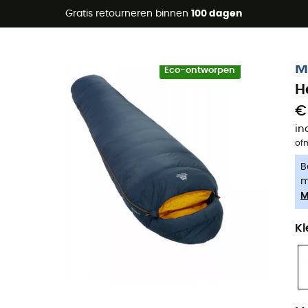
raanbiedingen 🔥 -5% EXTRA vanaf 2 producten* met code Su
Gratis retourneren binnen
100 dagen
-5% Extra - Code Summer5
M
Eco-ontworpen
H
€
in
of
B
m
M
Kl