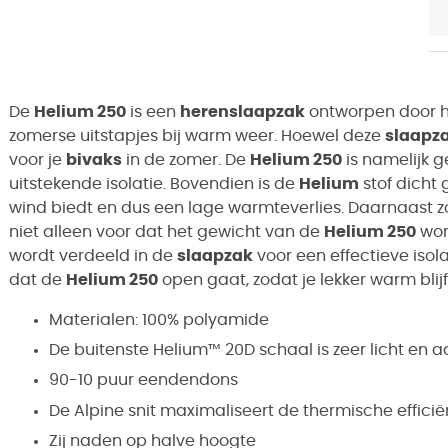
De
Helium 250
is een
herenslaapzak
ontworpen door 
zomerse uitstapjes bij warm weer. Hoewel deze
slaapz
voor je
bivaks
in de zomer. De
Helium 250
is namelijk 
uitstekende isolatie. Bovendien is de
Helium
stof dicht
wind biedt en dus een lage warmteverlies. Daarnaast zo
niet alleen voor dat het gewicht van de
Helium 250
wor
wordt verdeeld in de
slaapzak
voor een effectieve isola
dat de
Helium 250
open gaat, zodat je lekker warm blijf
Materialen: 100% polyamide
De buitenste Helium™ 20D schaal is zeer licht en
90-10 puur eendendons
De Alpine snit maximaliseert de thermische efficië
Zij naden op halve hoogte