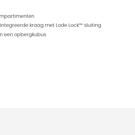
ompartimenten
geïntegreerde kraag met Lode Lock™ sluiting
en een opbergkubus