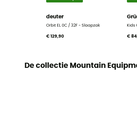
deuter
Grü
Orbit EL 0C / 32F - Slaapzak
Kids
€ 129,90
€ 84
De collectie Mountain Equipm