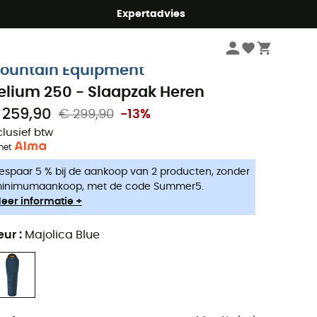
mmer5
Expertadvies
Kampeerartikelen
Kamperen Slapen
Slaapzakken
ountain Equipment
elium 250 - Slaapzak Heren
 259,90
€ 299,90
-13%
clusief btw
met
espaar 5 % bij de aankoop van 2 producten, zonder
inimumaankoop, met de code Summer5.
eer informatie +
eur
:
Majolica Blue