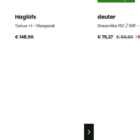
Haglöfs
deuter
Tarius +1 - Slaapzak
Dreamlite 15C / 59F 
€ 148,90
€ 75,27
€ 89,90
-