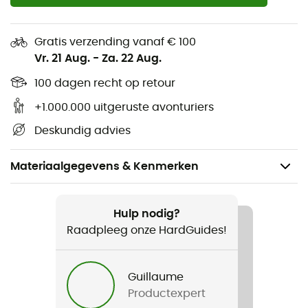
Gratis verzending vanaf € 100
Vr. 21 Aug.
-
Za. 22 Aug.
100 dagen recht op retour
+1.000.000 uitgeruste avonturiers
Deskundig advies
Materiaalgegevens & Kenmerken
Aanbevolen voor
Wandelen / Trekking / Bivak
Hulp nodig?
Raadpleeg onze HardGuides!
Voor
Heren / Dames
Guillaume
Productexpert
Gewicht