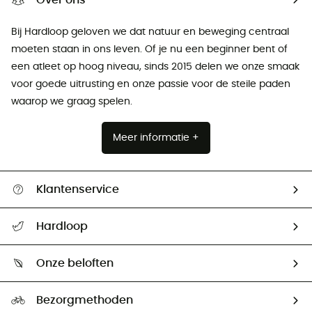
Bij Hardloop geloven we dat natuur en beweging centraal
moeten staan ​​in ons leven. Of je nu een beginner bent of
een atleet op hoog niveau, sinds 2015 delen we onze smaak
voor goede uitrusting en onze passie voor de steile paden
waarop we graag spelen.
Meer informatie +
Klantenservice
Helpcentrum & contact
Hardloop
Mijn zending volgen
Wie zijn we ?
Retourzendingen & Terugbetalingen
Onze beloften
HardGuides
Maattabelen
Ecologische voetafdruk
Ambassadeurs
Bezorgmethoden
Tweedehands