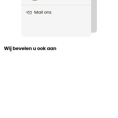
60 g
Mail ons
Product
Gravityworks 2.0L Reservoir Replacement Kit
Wij bevelen u ook aan