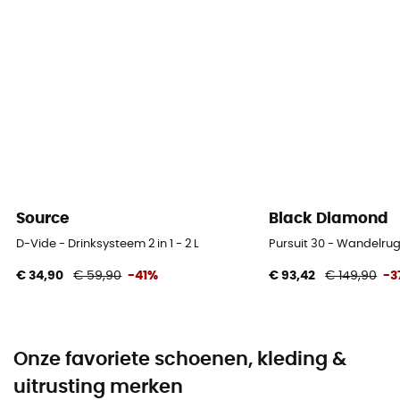
Source
Black Diamond
D-Vide - Drinksysteem 2 in 1 - 2 L
Pursuit 30 - Wandelru
€ 34,90
€ 59,90
-41%
€ 93,42
€ 149,90
-3
Onze favoriete schoenen, kleding &
uitrusting merken