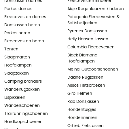
Donsjassen dames
Fleecevesten kinderen
Parkas dames
Aigle Regenlaarzen kinderen
Fleecevesten dames
Patagonia Fleecevesten &
Softshelljacken
Donsjassen heren
Pyrenex Donsjassen
Parkas heren
Helly Hansen Jassen
Fleecevesten heren
Columbia Fleecevesten
Tenten
Black Diamond
Slaapmatten
Hoofdlampen
Hoofdlampen
Meindl Outdoorschoenen
Slaapzakken
Dakine Rugzakken
Camping branders
Assos Fietsbroeken
Wandelrugzakken
Giro Helmen
IJspikkelen
Rab Donsjassen
Wandelschoenen
Hondentuigjes
Trailrunningschoenen
Hondenriemen
Hardloopschoenen
Ortlieb Fietstassen