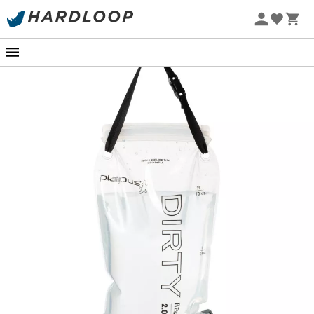
Zomeraanbiedingen 🔥 -5% EXTRA vanaf 2 producten* met
code Summer5
-5% Extra - Code Summer5