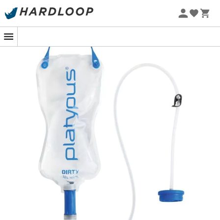
Zomeraanbiedingen 🔥 -5% EXTRA vanaf 2 producten* met
code Summer5
-5% Extra - Code Summer5