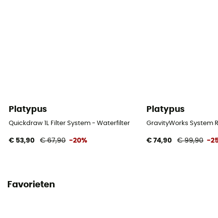
Platypus
Platypus
Quickdraw 1L Filter System - Waterfilter
GravityWorks System R
€ 53,90
€ 67,90
-20%
€ 74,90
€ 99,90
-2
Favorieten