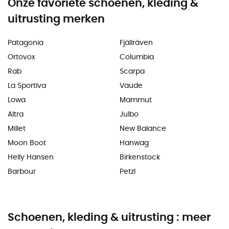
Onze favoriete schoenen, kleding &
uitrusting merken
Patagonia
Fjällräven
Ortovox
Columbia
Rab
Scarpa
La Sportiva
Vaude
Lowa
Mammut
Altra
Julbo
Millet
New Balance
Moon Boot
Hanwag
Helly Hansen
Birkenstock
Barbour
Petzl
Schoenen, kleding & uitrusting : meer