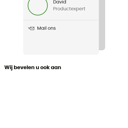
David
Productexpert
Gewicht
160 g
Mail ons
Product
Quickdraw Gravity Filter System
Afschrijving
3 L / min
Wij bevelen u ook aan
Levensduur van het filter
1 000 L
Poriëngrootte van het filter
Effectief tegen
Bactéries / protozoa