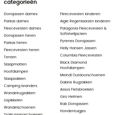
categorieën
Donsjassen dames
Fleecevesten kinderen
Parkas dames
Aigle Regenlaarzen kinderen
Fleecevesten dames
Patagonia Fleecevesten &
Softshelljacken
Donsjassen heren
Pyrenex Donsjassen
Parkas heren
Helly Hansen Jassen
Fleecevesten heren
Columbia Fleecevesten
Tenten
Black Diamond
Slaapmatten
Hoofdlampen
Hoofdlampen
Meindl Outdoorschoenen
Slaapzakken
Dakine Rugzakken
Camping branders
Assos Fietsbroeken
Wandelrugzakken
Giro Helmen
IJspikkelen
Rab Donsjassen
Wandelschoenen
Hondentuigjes
Trailrunningschoenen