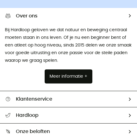
Over ons
Bij Hardloop geloven we dat natuur en beweging centraal
moeten staan ​​in ons leven. Of je nu een beginner bent of
een atleet op hoog niveau, sinds 2015 delen we onze smaak
voor goede uitrusting en onze passie voor de steile paden
waarop we graag spelen.
Meer informatie +
Klantenservice
Helpcentrum & contact
Hardloop
Mijn zending volgen
Wie zijn we ?
Retourzendingen & Terugbetalingen
Onze beloften
HardGuides