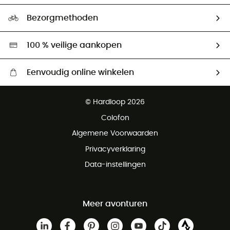
Maattabelen
Ecologische voetafdruk
Ambassadeurs
Bezorgmethoden
Tweedehands
Hardgreen
100 % veilige aankopen
Eenvoudig online winkelen
Gratis levering vanaf € 100
© Hardloop 2026
Gratis retourneren binnen 100 dagen
Colofon
Gratis klantenservice
Algemene Voorwaarden
Privacyverklaring
Data-instellingen
Meer avonturen