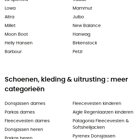
Lowa
Mammut
Altra
Julbo
Millet
New Balance
Moon Boot
Hanwag
Helly Hansen
Birkenstock
Barbour
Petzl
Schoenen, kleding & uitrusting : meer
categorieën
Donsjassen dames
Fleecevesten kinderen
Parkas dames
Aigle Regenlaarzen kinderen
Fleecevesten dames
Patagonia Fleecevesten &
Softshelljacken
Donsjassen heren
Pyrenex Donsjassen
Parkas heren