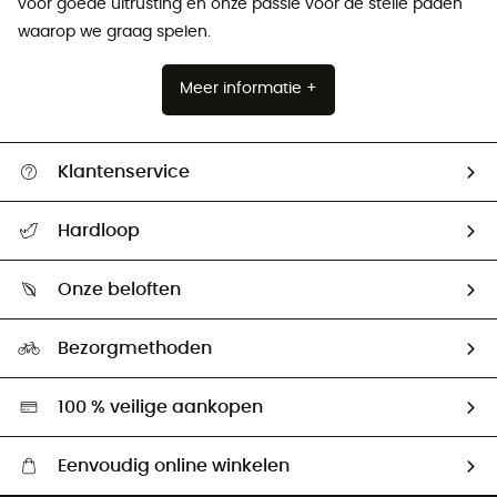
voor goede uitrusting en onze passie voor de steile paden
waarop we graag spelen.
Meer informatie +
Klantenservice
Helpcentrum & contact
Hardloop
Mijn zending volgen
Wie zijn we ?
Retourzendingen & Terugbetalingen
Onze beloften
HardGuides
Maattabelen
Ecologische voetafdruk
Ambassadeurs
Bezorgmethoden
Tweedehands
Hardgreen
100 % veilige aankopen
Eenvoudig online winkelen