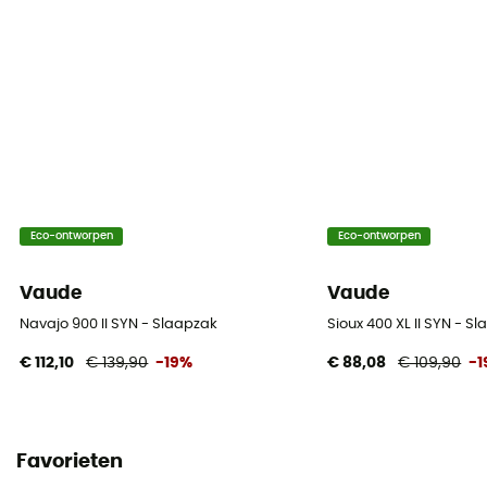
Included
Maximale maten van de gebruiker
170 cm
Matériau
Polyester
Eco-ontworpen
Eco-ontworpen
Vaude
Vaude
Navajo 900 II SYN - Slaapzak
Sioux 400 XL II SYN - S
€ 112,10
€ 139,90
-19%
€ 88,08
€ 109,90
-
Favorieten