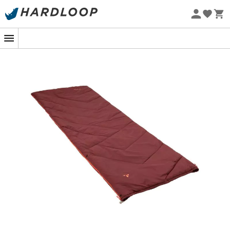
Zomeraanbiedingen 🔥 -5% EXTRA vanaf 2 producten* met
code Summer5
Eco-ontworpen