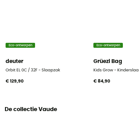
Rectangulaire
Seizoen
2 seizoenen
Isolatie
Eco-ontworpen
Eco-ontworpen
Synthetische isolatie
deuter
Grüezi Bag
Verpakkingsmaat afmetingen
Orbit EL 0C / 32F - Slaapzak
Kids Grow - Kindersla
22 x 20 cm
€ 129,90
€ 84,90
Comforttemperatuur
8°C
De collectie Vaude
Extreme Temperatuur
-11°C
Opbergtas