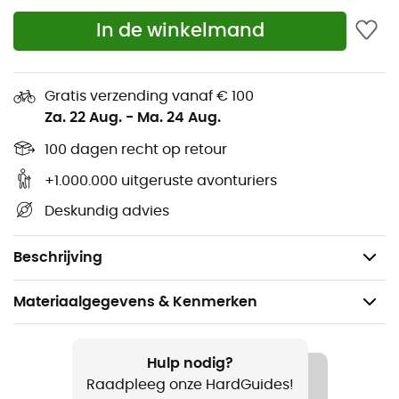
dekenvorm voor comfortabele bewegingsvrijheid
In de winkelmand
van de benen
kan als deken worden gebruikt
Gratis verzending vanaf € 100
Za. 22 Aug.
-
Ma. 24 Aug.
bovenzijde kan worden omgevouwen voor meer
vrijheid rond het hoofd
100 dagen recht op retour
veel combinatiemogelijkheden dankzij ritsen die de
+1.000.000 uitgeruste avonturiers
modellen verbinden
Deskundig advies
bijzonder zachte en huidvriendelijke stoffen,
Bluesign-gecertificeerd
Beschrijving
Materiaalgegevens & Kenmerken
Aanbevolen voor
Wandelen / Trekking / Kamperen / Bivak
Hulp nodig?
Raadpleeg onze HardGuides!