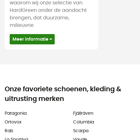
waarom wij onze selectie van
HardGreen onder de aandacht
brengen, dat duurzame,
milieuvrie
Meer informatie +
Onze favoriete schoenen, kleding &
uitrusting merken
Patagonia
Fjällräven
Ortovox
Columbia
Rab
Scarpa
La Sportiva
Vaude