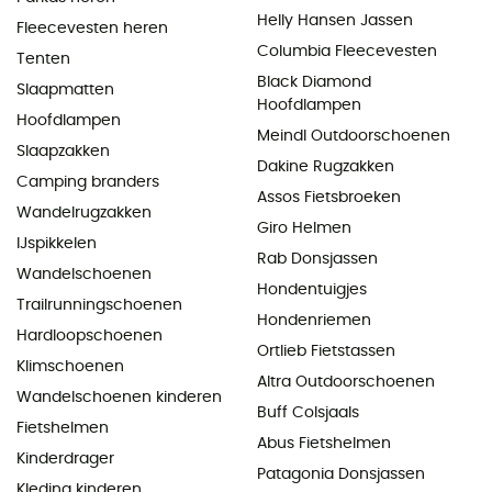
Helly Hansen Jassen
Fleecevesten heren
Columbia Fleecevesten
Tenten
Black Diamond
Slaapmatten
Hoofdlampen
Hoofdlampen
Meindl Outdoorschoenen
Slaapzakken
Dakine Rugzakken
Camping branders
Assos Fietsbroeken
Wandelrugzakken
Giro Helmen
IJspikkelen
Rab Donsjassen
Wandelschoenen
Hondentuigjes
Trailrunningschoenen
Hondenriemen
Hardloopschoenen
Ortlieb Fietstassen
Klimschoenen
Altra Outdoorschoenen
Wandelschoenen kinderen
Buff Colsjaals
Fietshelmen
Abus Fietshelmen
Kinderdrager
Patagonia Donsjassen
Kleding kinderen