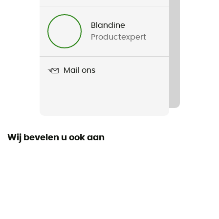
Voor
Heren / Dames
Blandine
Productexpert
Gewicht
1 250 g
Mail ons
Product
Navajo 500 S II SYN
Donzen Types
Synthetische
Wij bevelen u ook aan
Label
Bluesign / Fair Wear Foundation / Gerecycleerd
Capuchon
Ja
Constructie