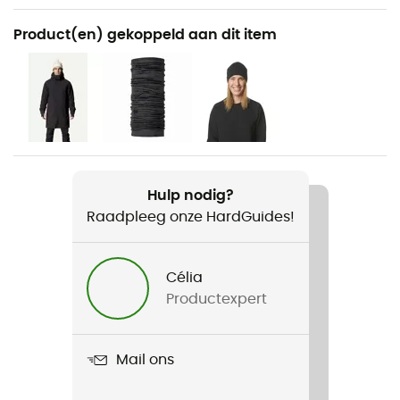
Aanbevolen voor
Product(en) gekoppeld aan dit item
Wandelen / Dagelijks Leven
Voor
Heren
Gewicht
478 g
Hulp nodig?
Raadpleeg onze HardGuides!
Product
M's Power Houdi
Célia
Gebruikte Technologieën
Productexpert
Polartec® Power Stretch
Fit
Mail ons
Regular