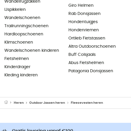
Wandelrugzakken
Giro Helmen
IJspikkelen
Rab Donsjassen
Wandelschoenen
Hondentuigjes
Trailrunningschoenen
Hondenriemen
Hardloopschoenen
Ortlieb Fietstassen
Klimschoenen
Altra Outdoorschoenen
Wandelschoenen kinderen
Buff Colsjaals
Fietshelmen
Abus Fietshelmen
Kinderdrager
Patagonia Donsjassen
Kleding kinderen
Heren
Outdoor Jassen heren
Fleecevesten heren
Gratis levering vanaf €100