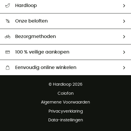
Helpcentrum & contact
Hardloop
Mijn zending volgen
Wie zijn we ?
Retourzendingen & Terugbetalingen
Onze beloften
HardGuides
Maattabelen
Ecologische voetafdruk
Ambassadeurs
Bezorgmethoden
Tweedehands
Hardgreen
100 % veilige aankopen
Eenvoudig online winkelen
Gratis levering vanaf € 100
© Hardloop 2026
Gratis retourneren binnen 100 dagen
Colofon
Gratis klantenservice
Algemene Voorwaarden
Privacyverklaring
Data-instellingen