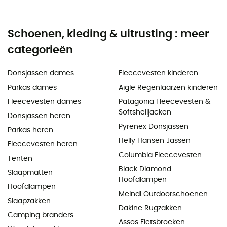
Schoenen, kleding & uitrusting : meer
categorieën
Donsjassen dames
Fleecevesten kinderen
Parkas dames
Aigle Regenlaarzen kinderen
Fleecevesten dames
Patagonia Fleecevesten &
Softshelljacken
Donsjassen heren
Pyrenex Donsjassen
Parkas heren
Helly Hansen Jassen
Fleecevesten heren
Columbia Fleecevesten
Tenten
Black Diamond
Slaapmatten
Hoofdlampen
Hoofdlampen
Meindl Outdoorschoenen
Slaapzakken
Dakine Rugzakken
Camping branders
Assos Fietsbroeken