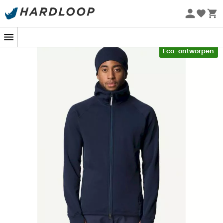
Zomeraanbiedingen 🔥 -5% EXTRA vanaf 2 producten* met
code Summer5
-5% Extra - Code Summer5
Eco-ontworpen