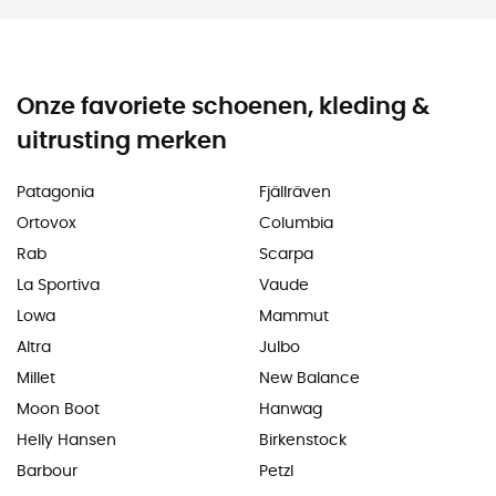
Onze favoriete schoenen, kleding &
uitrusting merken
Patagonia
Fjällräven
Ortovox
Columbia
Rab
Scarpa
La Sportiva
Vaude
Lowa
Mammut
Altra
Julbo
Millet
New Balance
Moon Boot
Hanwag
Helly Hansen
Birkenstock
Barbour
Petzl