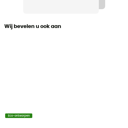
Label
Bluesign / Gerecycleerd / Origine Européenne
Garantie
Wij bevelen u ook aan
Capuchon
Ja
Zakken
3 zakken
Materiaal
[main] 57% polyester, 33% polyamide, 10% elastane
Technische eigenschappen
Isolerend
Eco-ontworpen
Warmteniveau
Midweight