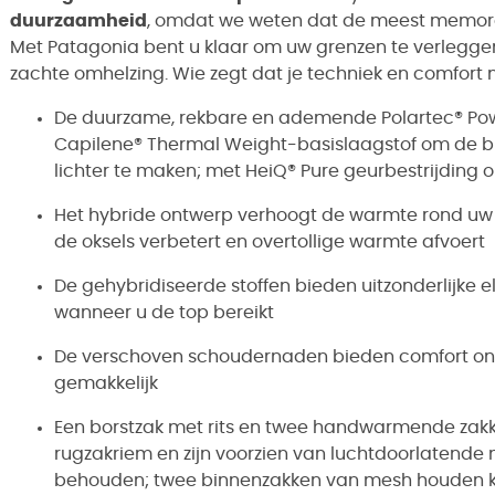
duurzaamheid
, omdat we weten dat de meest memorabe
Met Patagonia bent u klaar om uw grenzen te verleggen
zachte omhelzing. Wie zegt dat je techniek en comfort 
De duurzame, rekbare en ademende Polartec® Powe
Capilene® Thermal Weight-basislaagstof om de bu
lichter te maken; met HeiQ® Pure geurbestrijding o
Het hybride ontwerp verhoogt de warmte rond uw
de oksels verbetert en overtollige warmte afvoert
De gehybridiseerde stoffen bieden uitzonderlijke el
wanneer u de top bereikt
De verschoven schoudernaden bieden comfort on
gemakkelijk
Een borstzak met rits en twee handwarmende zakke
rugzakriem en zijn voorzien van luchtdoorlaten
behouden; twee binnenzakken van mesh houden kl