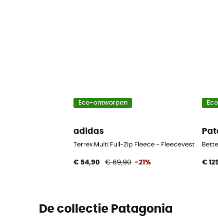
Eco-ontworpen
Ec
adidas
Pat
Terrex Multi Full-Zip Fleece - Fleecevest - Here
Bette
€ 54,90
€ 69,90
-21%
€ 12
De collectie Patagonia