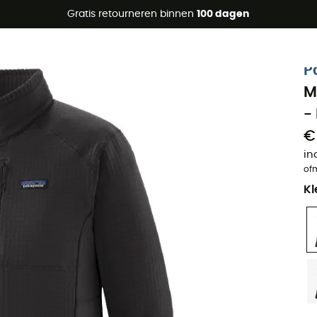
raanbiedingen 🔥 -5% EXTRA vanaf 2 producten* met code Su
Gratis retourneren binnen
100 dagen
Eco-ontworpen
P
M
-
€
in
of
Kl