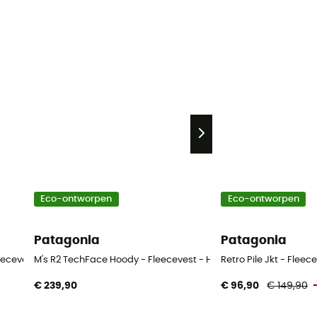
Eco-ontworpen
Eco-ontworpen
Patagonia
Patagonia
eecevest - Heren
M's R2 TechFace Hoody - Fleecevest - Heren
Retro Pile Jkt - Fleec
€ 239,90
€ 96,90
€ 149,90