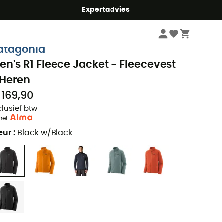
mmer5
Expertadvies
Heren
Outdoor Jassen heren
Fleecevesten heren
atagonia
en's R1 Fleece Jacket - Fleecevest
 Heren
 169,90
clusief btw
met
eur
:
Black w/Black