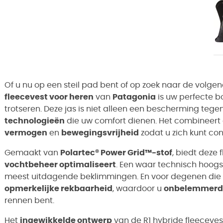
Of u nu op een steil pad bent of op zoek naar de volge
fleecevest voor heren
van
Patagonia
is uw perfecte 
trotseren. Deze jas is niet alleen een bescherming tegen
technologieën
die uw comfort dienen. Het combineert 
vermogen
en
bewegingsvrijheid
zodat u zich kunt con
Gemaakt van
Polartec® Power Grid™-stof
, biedt deze 
vochtbeheer optimaliseert
. Een waar technisch hoogst
meest uitdagende beklimmingen. En voor degenen die 
opmerkelijke rekbaarheid
, waardoor u
onbelemmerd
rennen bent.
Het
ingewikkelde ontwerp
van de R1 hybride fleeceves