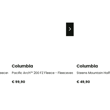
Columbia
Columbia
leecevest - Heren
Pacific Arch™ 200 FZ Fleece - Fleecevest - Heren
Steens Mountain Half 
€ 99,90
€ 49,90