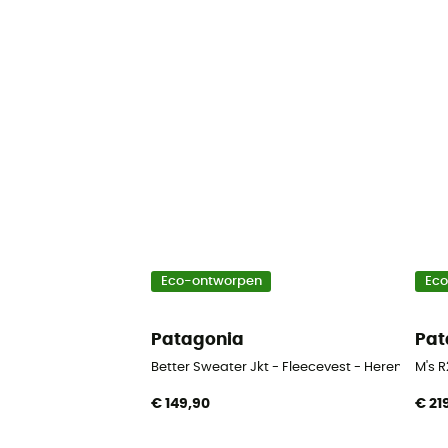
Eco-ontworpen
Ec
Patagonia
Pat
Better Sweater Jkt - Fleecevest - Heren
M's R
€ 149,90
€ 21