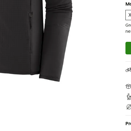
M
Gr
ne
Pr