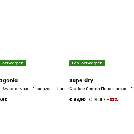
o-ontworpen
Eco-ontworpen
agonia
Superdry
n
r Sweater Vest - Fleecevest - Heren
Outdoor Sherpa Fleece jacket - F
9,90
€ 66,90
€ 99,90
-33%