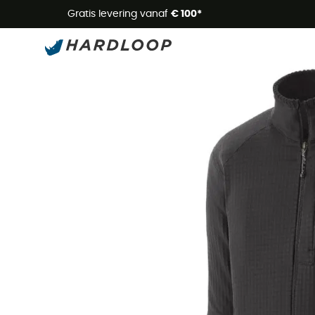
Zome
Gratis levering vanaf
€ 100*