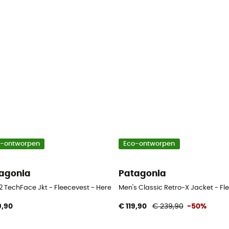
o-ontworpen
Eco-ontworpen
agonia
Patagonia
2 TechFace Jkt - Fleecevest - Heren
Men's Classic Retro-X Jacket - Fl
9,90
€ 119,90
€ 239,90
-50%