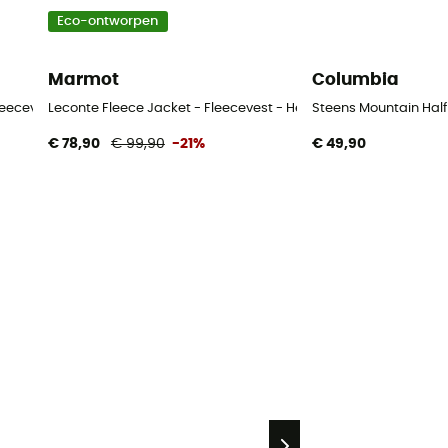
Eco-ontworpen
Marmot
Columbia
leecevest - Heren
Leconte Fleece Jacket - Fleecevest - Heren
Steens Mountain Half 
€ 78,90
€ 99,90
-21%
€ 49,90