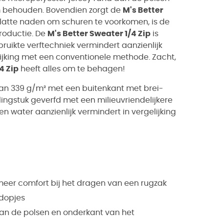
rm behouden. Bovendien zorgt de
M's Better
latte naden om schuren te voorkomen, is de
productie. De
M's Better Sweater 1/4 Zip
is
bruikte verftechniek vermindert aanzienlijk
elijking met een conventionele methode. Zacht,
4 Zip
heeft alles om te behagen!
van 339 g/m² met een buitenkant met brei-
dingstuk geverfd met een milieuvriendelijkere
en water aanzienlijk vermindert in vergelijking
eer comfort bij het dragen van een rugzak
rdopjes
aan de polsen en onderkant van het