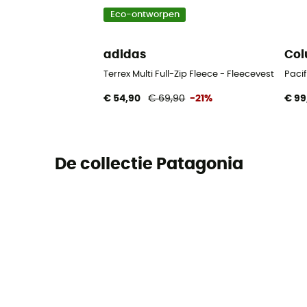
Eco-ontworpen
adidas
Col
Terrex Multi Full-Zip Fleece - Fleecevest - Here
Pacif
€ 54,90
€ 69,90
-21%
€ 99
De collectie Patagonia