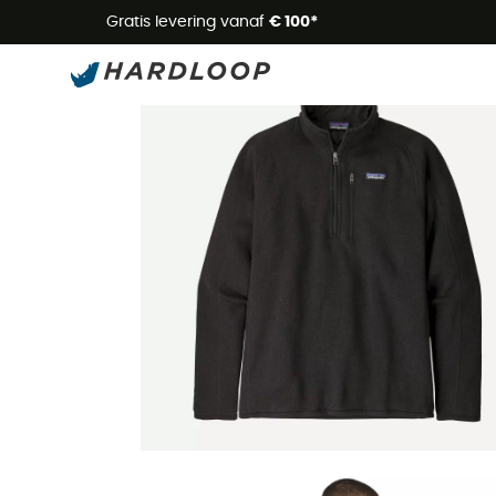
Zome
Gratis levering vanaf
€ 100*