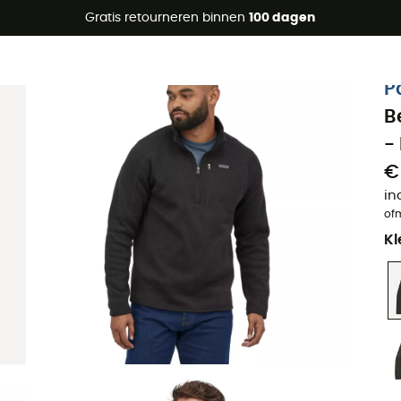
raanbiedingen 🔥 -5% EXTRA vanaf 2 producten* met code Su
Gratis retourneren binnen
100 dagen
Eco-ontworpen
P
B
-
€
in
of
Kl