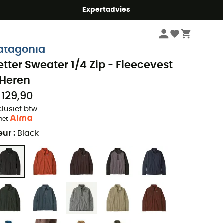
mmer5
Expertadvies
Heren
Outdoor Jassen heren
Fleecevesten heren
atagonia
etter Sweater 1/4 Zip - Fleecevest
 Heren
 129,90
clusief btw
met
eur
:
Black