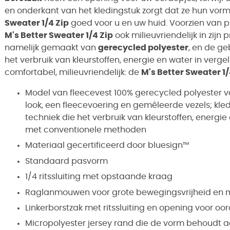
en onderkant van het kledingstuk zorgt dat ze hun vo
Sweater 1/4 Zip
goed voor u en uw huid. Voorzien van p
M's Better Sweater 1/4 Zip
ook milieuvriendelijk in zijn 
namelijk gemaakt van
gerecycled polyester
, en de ge
het verbruik van kleurstoffen, energie en water in verg
comfortabel, milieuvriendelijk: de
M's Better Sweater 1/
Model van fleecevest 100% gerecycled polyester 
look, een fleecevoering en gemêleerde vezels; kle
techniek die het verbruik van kleurstoffen, energie 
met conventionele methoden
Materiaal gecertificeerd door bluesign™
Standaard pasvorm
1/4 ritssluiting met opstaande kraag
Raglanmouwen voor grote bewegingsvrijheid en m
Linkerborstzak met ritssluiting en opening voor oo
Micropolyester jersey rand die de vorm behoudt 