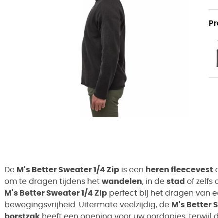
Pr
De
M's Better Sweater 1/4 Zip
is een
heren fleecevest
o
om te dragen tijdens het
wandelen
, in de
stad
of zelfs
M's Better Sweater 1/4 Zip
perfect bij het dragen van e
bewegingsvrijheid. Uitermate veelzijdig, de
M's Better 
borstzak
heeft een opening voor uw oordopjes, terwijl 