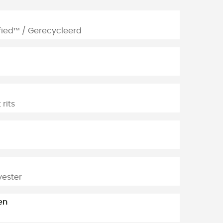
ified™ / Gerecycleerd
 rits
yester
en