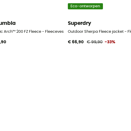
Eco-ontworpen
umbia
Superdry
n
ic Arch™ 200 FZ Fleece - Fleecevest - Heren
Outdoor Sherpa Fleece jacket - F
,90
€ 66,90
€ 99,90
-33%