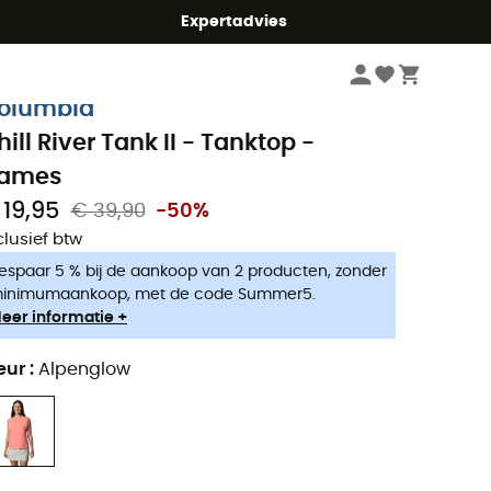
mmer5
Expertadvies
Dames
Kleding dames
T-shirts dames
olumbia
hill River Tank II - Tanktop -
ames
 19,95
€ 39,90
-50%
clusief btw
espaar 5 % bij de aankoop van 2 producten, zonder
inimumaankoop, met de code Summer5.
eer informatie +
eur
:
Alpenglow