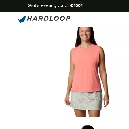
Zome
Gratis levering vanaf
€ 100*