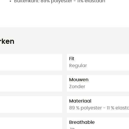
Buitenkant: 89% polyester - 11% elastaan
rken
Fit
Regular
Mouwen
Zonder
Materiaal
89 % polyester - 11 % elas
Breathable