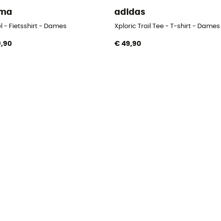
lma
adidas
l - Fietsshirt - Dames
Xploric Trail Tee - T-shirt - Dames
9,90
€ 49,90