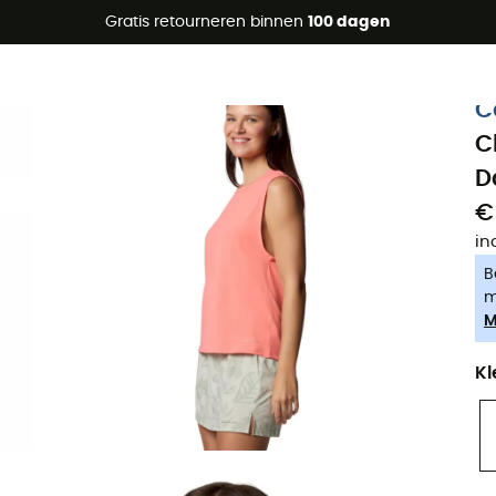
raanbiedingen 🔥 -5% EXTRA vanaf 2 producten* met code Su
Gratis retourneren binnen
100 dagen
-5% Extra - Code Summer5
C
C
D
€
in
B
m
M
Kl