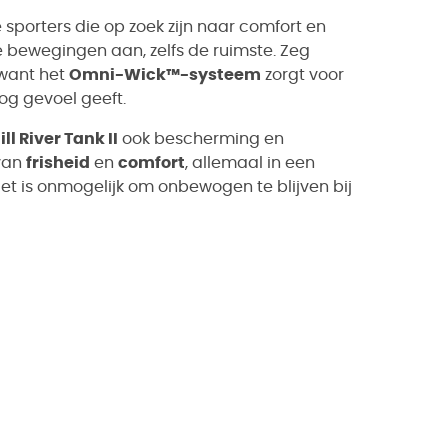
sporters die op zoek zijn naar comfort en
je bewegingen aan, zelfs de ruimste. Zeg
want het
Omni-Wick™-systeem
zorgt voor
g gevoel geeft.
ill River Tank II
ook bescherming en
 van
frisheid
en
comfort
, allemaal in een
Het is onmogelijk om onbewogen te blijven bij