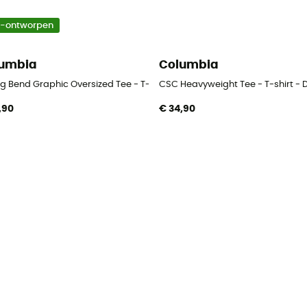
o-ontworpen
umbia
Columbia
ng Bend Graphic Oversized Tee - T-shirt - Dames
CSC Heavyweight Tee - T-shirt -
,90
€ 34,90