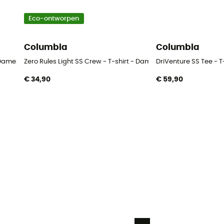
Eco-ontworpen
Columbia
Columbia
 Dames
Zero Rules Light SS Crew - T-shirt - Dames
DriVenture SS Tee - 
€ 34,90
€ 59,90