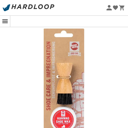
Zomeraanbiedingen 🔥 -5% EXTRA vanaf 2 producten* met
code Summer5
Eco-ontworpen
Of u nu wandelt op steile paden of een boswandeling
maakt, uw
schoenen
verdienen net zoveel aandacht als
uw kuiten na de inspanning. Daarom wordt de
Shoe
Care Kit Mini
van
Hanwag
uw beste
onderhoudsmaatje. Deze slimme kit is ontworpen om uw