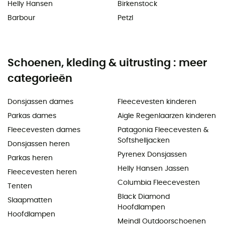
Helly Hansen
Birkenstock
Barbour
Petzl
Schoenen, kleding & uitrusting : meer
categorieën
Donsjassen dames
Fleecevesten kinderen
Parkas dames
Aigle Regenlaarzen kinderen
Fleecevesten dames
Patagonia Fleecevesten &
Softshelljacken
Donsjassen heren
Pyrenex Donsjassen
Parkas heren
Helly Hansen Jassen
Fleecevesten heren
Columbia Fleecevesten
Tenten
Black Diamond
Slaapmatten
Hoofdlampen
Hoofdlampen
Meindl Outdoorschoenen