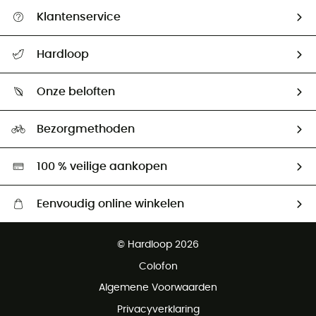
Klantenservice
Helpcentrum & contact
Hardloop
Mijn zending volgen
Wie zijn we ?
Retourzendingen & Terugbetalingen
Onze beloften
HardGuides
Maattabelen
Ecologische voetafdruk
Ambassadeurs
Bezorgmethoden
Tweedehands
Hardgreen
100 % veilige aankopen
Eenvoudig online winkelen
Gratis levering vanaf € 100
© Hardloop 2026
Gratis retourneren binnen 100 dagen
Colofon
Gratis klantenservice
Algemene Voorwaarden
Privacyverklaring