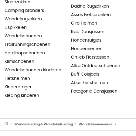
Slaapzakken
Dakine Rugzakken
Camping branders
Assos Fietsbroeken
Wandelrugzakken
Giro Helmen
IJspikkelen
Rab Donsjassen
Wandelschoenen
Hondentuigjes
Trailrunningschoenen
Hondenriemen
Hardloopschoenen
Ortlieb Fietstassen
Klimschoenen
Altra Outdoorschoenen
Wandelschoenen kinderen
Buff Colsjaals
Fietshelmen
Abus Fietshelmen
Kinderdrager
Patagonia Donsjassen
Kleding kinderen
Wandelkleding & Wandeluitrusting
Wandelaccessoires
Wandelver