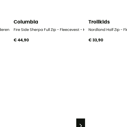
Columbia
Trollkids
nderen
Fire Side Sherpa Full Zip - Fleecevest - Kinderen
Nordland Half Zip - F
€ 44,90
€ 33,90