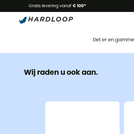
Zome
Gratis levering vanaf
€ 100*
Det er en gammel 
Wij raden u ook aan.