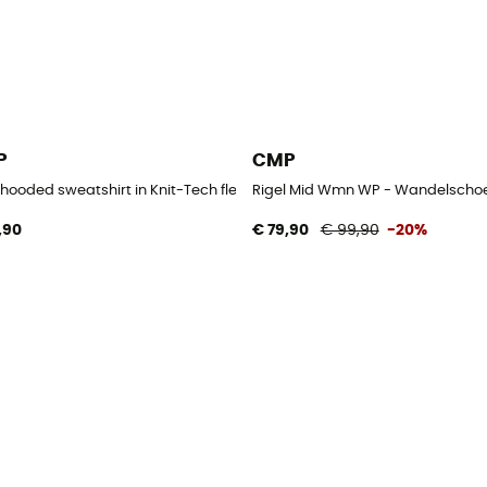
P
CMP
nderen
s hooded sweatshirt in Knit-Tech fleece - Fleecevest - Kinderen
Rigel Mid Wmn WP - Wandelscho
,90
€ 79,90
€ 99,90
-20%