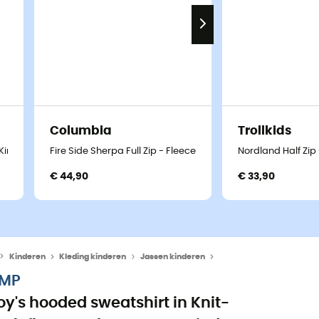
Columbia
Trollkids
 Kinderen
Fire Side Sherpa Full Zip - Fleecevest - Kinderen
Nordland Half Zip
€ 44,90
€ 33,90
Kinderen
Kleding kinderen
Jassen kinderen
Fleecevesten kinderen
MP
oy's hooded sweatshirt in Knit-