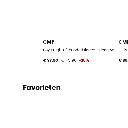
CMP
CM
Boy's HighLoft hooded fleece - Fleecevest - Ki
Girl'
€ 33,90
€ 45,90
-26%
€ 39
Favorieten