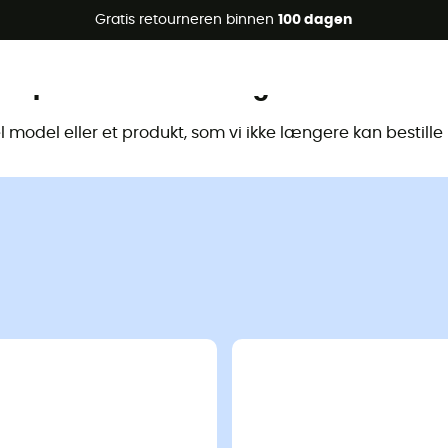
raanbiedingen 🔥 -5% EXTRA vanaf 2 producten* met code Su
Gratis retourneren binnen
100 dagen
Dit product is niet langer beschikbaa
model eller et produkt, som vi ikke længere kan bestill