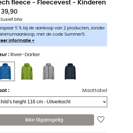
ech fleece - Fleecevest - Kinderen
 39,90
clusief btw
espaar 5 % bij de aankoop van 2 producten, zonder
inimumaankoop, met de code Summer5.
eer informatie +
eur
:
River-Darker
aat
:
Maattabel
Ikke tilgængelig