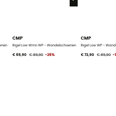
CMP
CMP
enen - Dames
Rigel Low Wmn WP - Wandelschoenen - Dames
Rigel Low WP - Wand
€ 65,90
€ 89,90
-26%
€ 72,90
€ 89,90
-