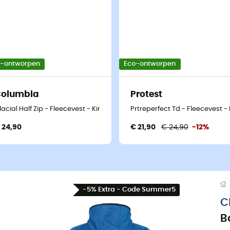
o-ontworpen
Eco-ontworpen
Columbia
Protest
ren
lacial Half Zip - Fleecevest - Kinderen
Prtreperfect Td - Fleecevest -
 24,90
€ 21,90
€ 24,90
-12%
-5% Extra - Code Summer5
C
B