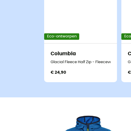
Eco-ontworpen
Ec
Columbia
Glacial Fleece Half Zip - Fleecevest - Kinde
G
€ 24,90
€