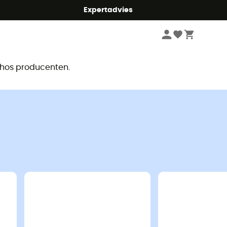
mmer5
Expertadvies
r
e hos producenten.