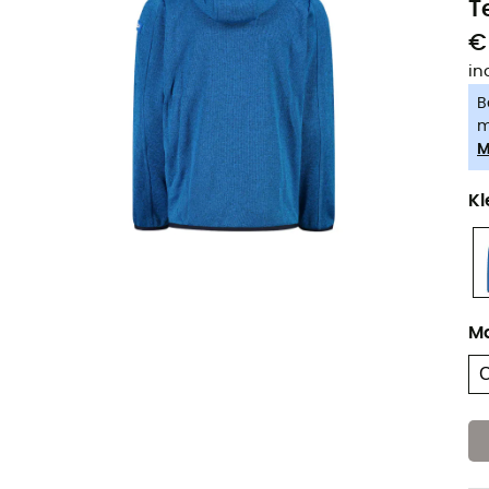
T
€
in
B
m
M
Kl
M