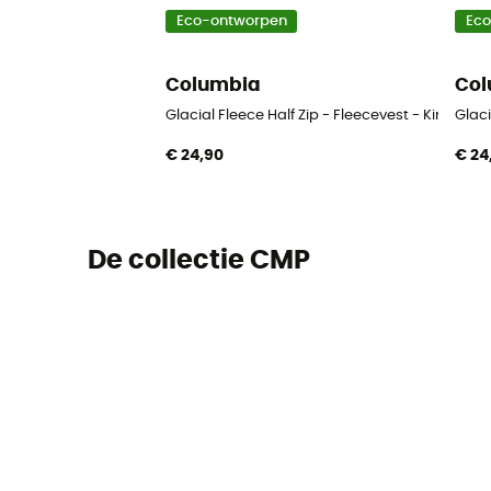
Eco-ontworpen
Ec
Columbia
Col
Glacial Fleece Half Zip - Fleecevest - Kinderen
Glaci
€ 24,90
€ 24
De collectie CMP