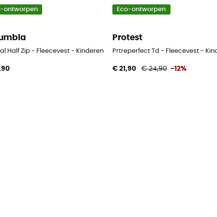
o-ontworpen
Eco-ontworpen
umbia
Protest
al Half Zip - Fleecevest - Kinderen
Prtreperfect Td - Fleecevest - Ki
,90
€ 21,90
€ 24,90
-12%