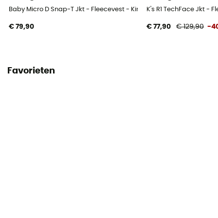
Baby Micro D Snap-T Jkt - Fleecevest - Kinderen
K's R1 TechFace Jkt - F
€ 79,90
€ 77,90
€ 129,90
-4
Favorieten