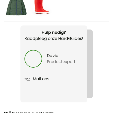
Voor
Kinderen
Gewicht
284 g
Hulp nodig?
Raadpleeg onze HardGuides!
Product
Boys' LW Synch Snap-T P/O
David
Fit
Productexpert
Regular
Capuchon
Mail ons
Ja
Materiaal
[main] 100% recycled polyester