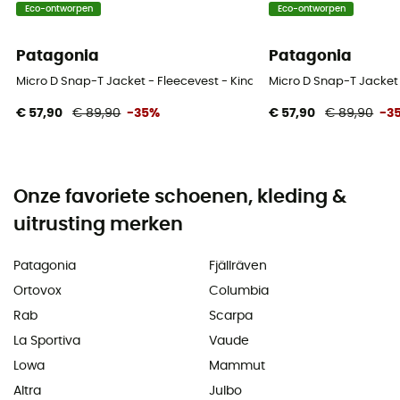
Eco-ontworpen
Eco-ontworpen
Patagonia
Patagonia
Micro D Snap-T Jacket - Fleecevest - Kinderen
Micro D Snap-T Jacket 
€ 57,90
€ 89,90
-35%
€ 57,90
€ 89,90
-3
Onze favoriete schoenen, kleding &
uitrusting merken
Patagonia
Fjällräven
Ortovox
Columbia
Rab
Scarpa
La Sportiva
Vaude
Lowa
Mammut
Altra
Julbo