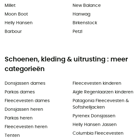
Millet
New Balance
Moon Boot
Hanwag
Helly Hansen
Birkenstock
Barbour
Petzl
Schoenen, kleding & uitrusting : meer
categorieën
Donsjassen dames
Fleecevesten kinderen
Parkas dames
Aigle Regenlaarzen kinderen
Fleecevesten dames
Patagonia Fleecevesten &
Softshelljacken
Donsjassen heren
Pyrenex Donsjassen
Parkas heren
Helly Hansen Jassen
Fleecevesten heren
Columbia Fleecevesten
Tenten