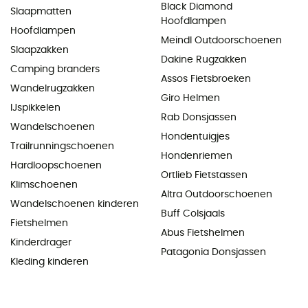
Black Diamond
Slaapmatten
Hoofdlampen
Hoofdlampen
Meindl Outdoorschoenen
Slaapzakken
Dakine Rugzakken
Camping branders
Assos Fietsbroeken
Wandelrugzakken
Giro Helmen
IJspikkelen
Rab Donsjassen
Wandelschoenen
Hondentuigjes
Trailrunningschoenen
Hondenriemen
Hardloopschoenen
Ortlieb Fietstassen
Klimschoenen
Altra Outdoorschoenen
Wandelschoenen kinderen
Buff Colsjaals
Fietshelmen
Abus Fietshelmen
Kinderdrager
Patagonia Donsjassen
Kleding kinderen