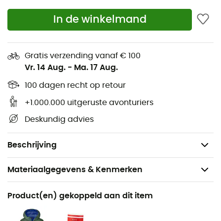
ontworpen met uw comfort in gedachten; zo biedt de
elastaan bies
aan de polsen en de onderkant van het
In de winkelmand
kledingstuk u volledige bewegingsvrijheid voor al uw
avonturen. Ontworpen voor natuurliefhebbers, is deze
Boys LW Synch Snap-T
P/O
fleecevest voor
kinderen
Gratis verzending vanaf € 100
van
Patagonia
de ultieme metgezel.
Vr. 14 Aug.
-
Ma. 17 Aug.
Gewicht: 280 g
100 dagen recht op retour
Fair Trade Certified
+1.000.000 uitgeruste avonturiers
Elastaan bies
Deskundig advies
Borstzak
100% Gerecycled polyester
Beschrijving
Materiaalgegevens & Kenmerken
Aanbevolen voor
Product(en) gekoppeld aan dit item
Wandelen / Alpine Skiën / Trekking / Dagelijks Leven