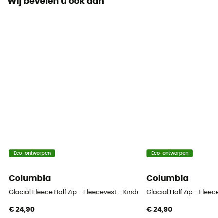
Wij bevelen u ook aan
Warmteniveau
Midweight
Eco-ontworpen
Eco-ontworpen
Columbia
Columbia
Glacial Fleece Half Zip - Fleecevest - Kinderen
Glacial Half Zip - Flee
€ 24,90
€ 24,90