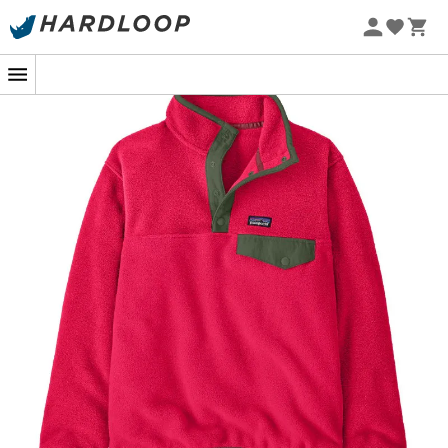
Zomeraanbiedingen 🔥 -5% EXTRA vanaf 2 producten* met
code Summer5