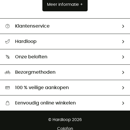
Meer informatie +
Klantenservice
Helpcentrum & contact
Hardloop
Mijn zending volgen
Wie zijn we ?
Retourzendingen & Terugbetalingen
Onze beloften
HardGuides
Maattabelen
Ecologische voetafdruk
Ambassadeurs
Bezorgmethoden
Tweedehands
Hardgreen
100 % veilige aankopen
Eenvoudig online winkelen
Gratis levering vanaf € 100
© Hardloop 2026
Gratis retourneren binnen 100 dagen
Colofon