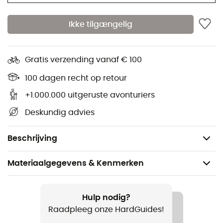
2 voorzakken
Ikke tilgængelig
1 achterzak met rits
1 dijzak met rits
Gratis verzending vanaf € 100
Compact
100 dagen recht op retour
Binnenbeenlengte van 26 cm
+1.000.000 uitgeruste avonturiers
Gewicht: 226 g (L)
Deskundig advies
Materialen: 85% gerecycled polyamide, 15%
elastaan
Beschrijving
Materiaalgegevens & Kenmerken
Aanbevolen voor
Wandelen / Trekking
Hulp nodig?
Raadpleeg onze HardGuides!
Voor