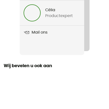
Heren
Célia
Productexpert
Gewicht
226 g
Mail ons
Product
Scout Short
Label
Gerecycleerd
Wij bevelen u ook aan