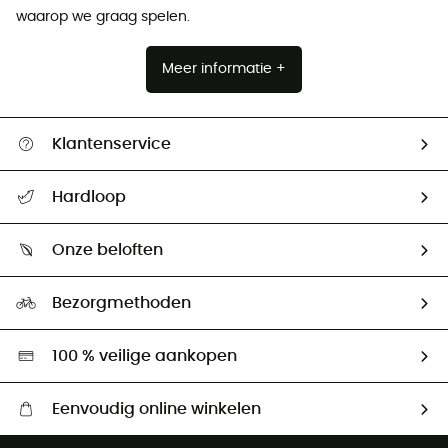
waarop we graag spelen.
Meer informatie +
Klantenservice
Helpcentrum & contact
Hardloop
Mijn zending volgen
Wie zijn we ?
Retourzendingen & Terugbetalingen
Onze beloften
HardGuides
Maattabelen
Ecologische voetafdruk
Ambassadeurs
Bezorgmethoden
Tweedehands
Hardgreen
100 % veilige aankopen
Eenvoudig online winkelen
Gratis levering vanaf € 100