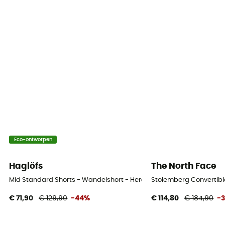
Eco-ontworpen
Haglöfs
The North Face
Mid Standard Shorts - Wandelshort - Heren
Stolemberg Convertibl
€ 71,90
€ 129,90
-44%
€ 114,80
€ 184,90
-