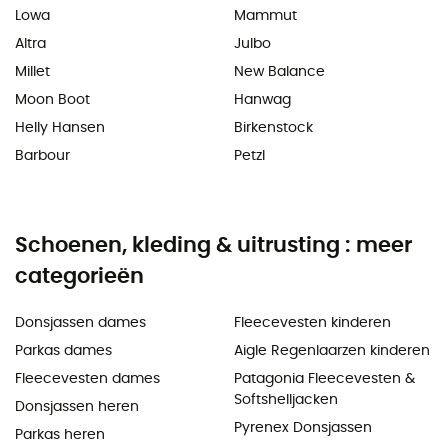
Lowa
Mammut
Altra
Julbo
Millet
New Balance
Moon Boot
Hanwag
Helly Hansen
Birkenstock
Barbour
Petzl
Schoenen, kleding & uitrusting : meer
categorieën
Donsjassen dames
Fleecevesten kinderen
Parkas dames
Aigle Regenlaarzen kinderen
Fleecevesten dames
Patagonia Fleecevesten &
Softshelljacken
Donsjassen heren
Pyrenex Donsjassen
Parkas heren