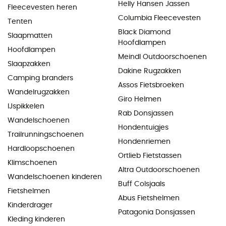
Helly Hansen Jassen
Fleecevesten heren
Columbia Fleecevesten
Tenten
Black Diamond
Slaapmatten
Hoofdlampen
Hoofdlampen
Meindl Outdoorschoenen
Slaapzakken
Dakine Rugzakken
Camping branders
Assos Fietsbroeken
Wandelrugzakken
Giro Helmen
IJspikkelen
Rab Donsjassen
Wandelschoenen
Hondentuigjes
Trailrunningschoenen
Hondenriemen
Hardloopschoenen
Ortlieb Fietstassen
Klimschoenen
Altra Outdoorschoenen
Wandelschoenen kinderen
Buff Colsjaals
Fietshelmen
Abus Fietshelmen
Kinderdrager
Patagonia Donsjassen
Kleding kinderen