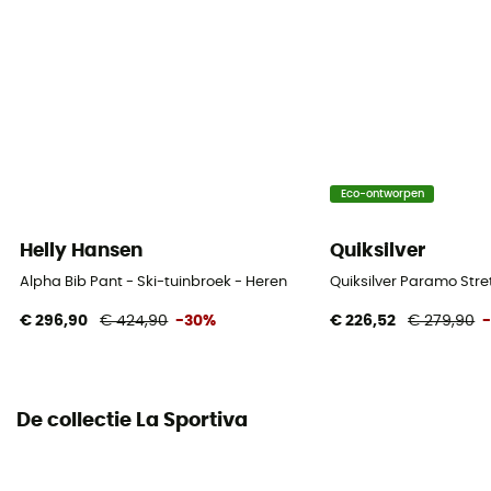
Label
Gerecycleerd
Sneeuwvanger
Ja
Zakken
Eco-ontworpen
2 zakken
Helly Hansen
Quiksilver
Materiaal
Alpha Bib Pant - Ski-tuinbroek - Heren
Quiksilver Paramo Stre
100 % Polyester recyclé
€ 296,90
€ 424,90
-30%
€ 226,52
€ 279,90
Gelaste naden
Ja
De collectie La Sportiva
Gamaschen
Ja