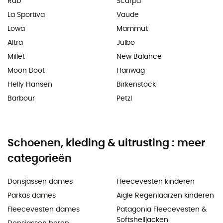
Rab
Scarpa
La Sportiva
Vaude
Lowa
Mammut
Altra
Julbo
Millet
New Balance
Moon Boot
Hanwag
Helly Hansen
Birkenstock
Barbour
Petzl
Schoenen, kleding & uitrusting : meer
categorieën
Donsjassen dames
Fleecevesten kinderen
Parkas dames
Aigle Regenlaarzen kinderen
Fleecevesten dames
Patagonia Fleecevesten &
Softshelljacken