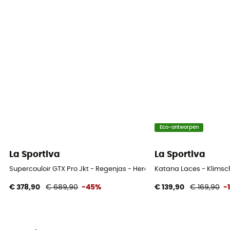
Ventilatieritsen
Ja
Eco-ontworpen
La Sportiva
La Sportiva
Supercouloir GTX Pro Jkt - Regenjas - Heren
Katana Laces - Klimsc
€ 378,90
€ 689,90
-45%
€ 139,90
€ 169,90
-