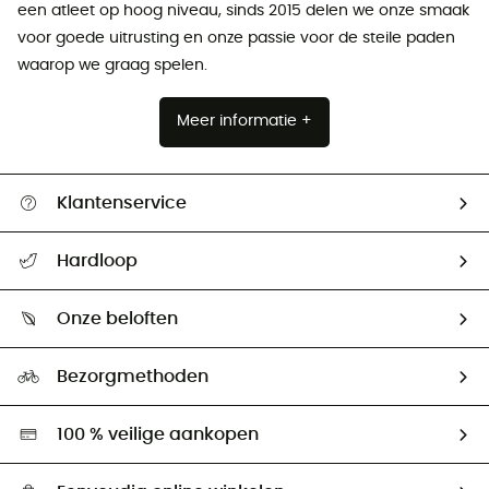
een atleet op hoog niveau, sinds 2015 delen we onze smaak
voor goede uitrusting en onze passie voor de steile paden
waarop we graag spelen.
Meer informatie +
Klantenservice
Helpcentrum & contact
Hardloop
Mijn zending volgen
Wie zijn we ?
Retourzendingen & Terugbetalingen
Onze beloften
HardGuides
Maattabelen
Ecologische voetafdruk
Ambassadeurs
Bezorgmethoden
Tweedehands
Hardgreen
100 % veilige aankopen