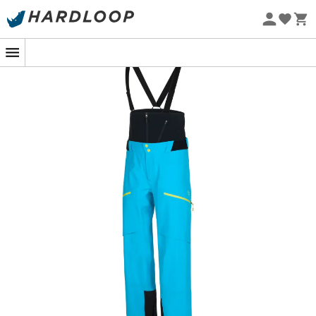
Zomeraanbiedingen 🔥 -5% EXTRA vanaf 2 producten* met
code Summer5
Eco-ontworpen
Midden in de Alpen, tijdens een steile beklimming, telt
elk detail voor een toerskiër. De
Chaser Evo Shell Bib
broek
van
La Sportiva
is de ideale metgezel om de
elementen met vertrouwen te trotseren.
Deze
toerskibroek
voor heren is gemaakt van een
waterdichte en ademende stof
, die optimale
bescherming biedt tegen wind en sneeuw. De
ergonomische pasvorm en de
verstelbare bretels
garanderen uitzonderlijke bewegingsvrijheid, essentieel