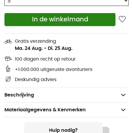
Gesealde naden
Verstelbare en elastische taille
In de winkelmand
Perfecte mix van materialen voor maximale
ademend vermogen en bewegingsvrijheid bij
Gratis verzending
zowel de klim als de afdaling
Ma. 24 Aug.
-
Di. 25 Aug.
2 grote dijbeenzakken met waterafstotende ritsen
100 dagen recht op retour
Borststuk van stretchstof met geïntegreerde
+1.000.000 uitgeruste avonturiers
bretels voor meer comfort en bescherming tegen
Deskundig advies
sneeuw
Gewicht: 690 g
Beschrijving
Materiaalgegevens & Kenmerken
Aanbevolen voor
Tourskiën / Skiën / Freeride Skiën
Hulp nodig?