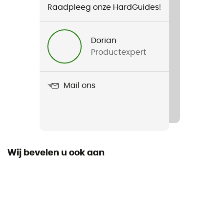
Raadpleeg onze HardGuides!
Voor
Heren
Dorian
Productexpert
Gewicht
690 g
Mail ons
Product
La Sportiva Chaser EVO Shell Bib Pant
Waterdicht
Ja
Wij bevelen u ook aan
Winddicht
Ja
Fit
Regular