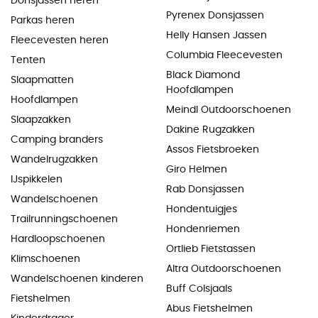
Donsjassen heren
Pyrenex Donsjassen
Parkas heren
Helly Hansen Jassen
Fleecevesten heren
Columbia Fleecevesten
Tenten
Black Diamond
Slaapmatten
Hoofdlampen
Hoofdlampen
Meindl Outdoorschoenen
Slaapzakken
Dakine Rugzakken
Camping branders
Assos Fietsbroeken
Wandelrugzakken
Giro Helmen
IJspikkelen
Rab Donsjassen
Wandelschoenen
Hondentuigjes
Trailrunningschoenen
Hondenriemen
Hardloopschoenen
Ortlieb Fietstassen
Klimschoenen
Altra Outdoorschoenen
Wandelschoenen kinderen
Buff Colsjaals
Fietshelmen
Abus Fietshelmen