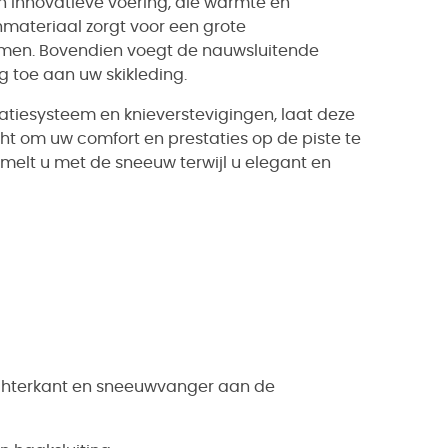
n innovatieve voering, die warmte en
materiaal zorgt voor een grote
emen. Bovendien voegt de nauwsluitende
g toe aan uw skikleding.
latiesysteem en knieverstevigingen, laat deze
acht om uw comfort en prestaties op de piste te
melt u met de sneeuw terwijl u elegant en
achterkant en sneeuwvanger aan de