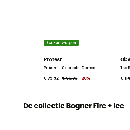
Eco-ontworpen
Protest
Obe
Prtsami - Skibroek - Dames
The 
€ 79,92
€ 99,90
-20%
€ 11
De collectie Bogner Fire + Ice