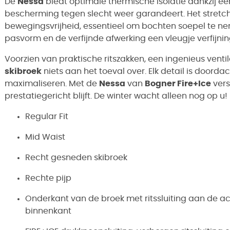
De
Nessa
biedt optimale thermische isolatie dankzij ee
bescherming tegen slecht weer garandeert. Het stretch
bewegingsvrijheid, essentieel om bochten soepel te n
pasvorm en de verfijnde afwerking een vleugje verfijnin
Voorzien van praktische ritszakken, een ingenieus venti
skibroek
niets aan het toeval over. Elk detail is doord
maximaliseren. Met de
Nessa
van
Bogner Fire+Ice
vers
prestatiegericht blijft. De winter wacht alleen nog op u!
Regular Fit
Mid Waist
Recht gesneden skibroek
Rechte pijp
Onderkant van de broek met ritssluiting aan de 
binnenkant