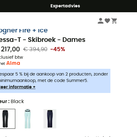
mmer5
Expertadvies
Dames
Kleding dames
Outdoorbroeken dames
Skibroeken & Winter
ogner Fire + Ice
essa-T - Skibroek - Dames
 217,00
€ 394,90
-45%
clusief btw
met
espaar 5 % bij de aankoop van 2 producten, zonder
inimumaankoop, met de code Summer5.
eer informatie +
eur
:
Black