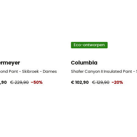
Eco-ontworpen
rmeyer
Columbia
Bond Pant - Skibroek - Dames
Shafer Canyon II Insulated Pant -
4,90
€ 229,90
-50%
€ 102,90
€ 129,90
-20%