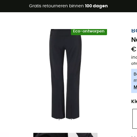
raanbiedingen 🔥 -5% EXTRA vanaf 2 producten* met code Su
Gratis retourneren binnen
100 dagen
-5% Extra - Code Summer5
B
Eco-ontworpen
N
€
in
of
B
m
M
Kl