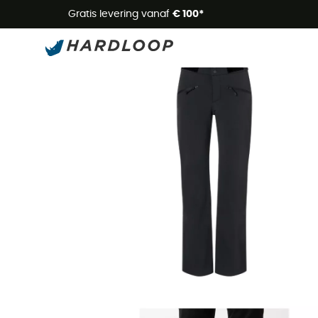
Zome
Gratis levering vanaf
€ 100*