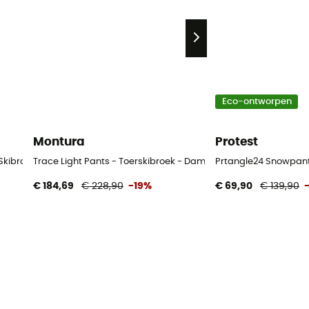
Eco-ontworpen
Montura
Protest
 Skibroek - Dames
Trace Light Pants - Toerskibroek - Dames
Prtangle24 Snowpant
€ 184,69
€ 228,90
-19%
€ 69,90
€ 139,90