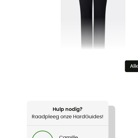
All
Hulp nodig?
Raadpleeg onze HardGuides!
Camille