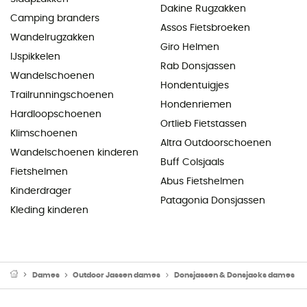
Dakine Rugzakken
Camping branders
Assos Fietsbroeken
Wandelrugzakken
Giro Helmen
IJspikkelen
Rab Donsjassen
Wandelschoenen
Hondentuigjes
Trailrunningschoenen
Hondenriemen
Hardloopschoenen
Ortlieb Fietstassen
Klimschoenen
Altra Outdoorschoenen
Wandelschoenen kinderen
Buff Colsjaals
Fietshelmen
Abus Fietshelmen
Kinderdrager
Patagonia Donsjassen
Kleding kinderen
Dames
Outdoor Jassen dames
Donsjassen & Donsjacks dames