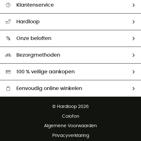
Klantenservice
Helpcentrum & contact
Hardloop
Mijn zending volgen
Wie zijn we ?
Retourzendingen & Terugbetalingen
Onze beloften
HardGuides
Maattabelen
Ecologische voetafdruk
Ambassadeurs
Bezorgmethoden
Tweedehands
Hardgreen
100 % veilige aankopen
Eenvoudig online winkelen
Gratis levering vanaf € 100
© Hardloop 2026
Gratis retourneren binnen 100 dagen
Colofon
Gratis klantenservice
Algemene Voorwaarden
Privacyverklaring