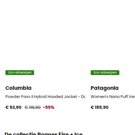
Isolatie
Hybrid
Materiaal
Tissu extérieur : 100% Polyamide Doublure : 100%
Polyester
Vulling
70% duvet / 30% Polyester recyclé
Eco-ontworpen
Eco-ontworpen
Matériau
Duvet de canard, Polyester (recyclé)
Columbia
Patagonia
Powder Pass II Hybrid Hooded Jacket - Donsjack - Dames
Women's Nano Puff Ves
€ 53,90
€ 119,90
-55%
€ 159,90