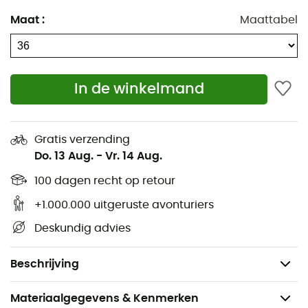
Maat
:
Maattabel
Elastische manchetten
Tweerichtingsritssluiting, gevoerd met een paneel
Twee zijzakken met rits
In de winkelmand
Een binnenzak van textiel met logo op de mouw
Afneembare schouderbanden met logodesign aan
Gratis verzending
de binnenkant
Do. 13 Aug.
-
Vr. 14 Aug.
Waterafstotende afwerking
100 dagen recht op retour
+1.000.000 uitgeruste avonturiers
Warme vulling van ganzendonsmix
Deskundig advies
Zoom met trekkoord en stopper
Ruglengte: 64 cm
Beschrijving
Materiaalgegevens & Kenmerken