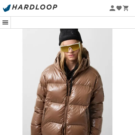
Zomeraanbiedingen 🔥 -5% EXTRA vanaf 2 producten* met
code Summer5
-5% Extra - Code Summer5
Op de top van een berg of tijdens een winterwandeling
in het bos is de
Vally-D donsjack van Bogner Fire + Ice
uw ideale metgezel. Dankzij de
uitstekende thermische
isolatie
door een
vernuftige mix van ganzendons en
technische vezels
houdt het u warm zonder uw
bewegingsvrijheid te belemmeren. Het moderne en
bedrukte ontwerp van dit donsjack past perfect in uw
outdoor garderobe en combineert stijl en functionaliteit
op meesterlijke wijze.
De
Vally-D
is niet alleen mooi, maar ook praktisch! Met
de
verstelbare capuchon
bent u klaar om alle grillen
van het weer te trotseren. De
tweerichtingsrits
stelt u in
staat de ventilatie naar wens aan te passen, terwijl de