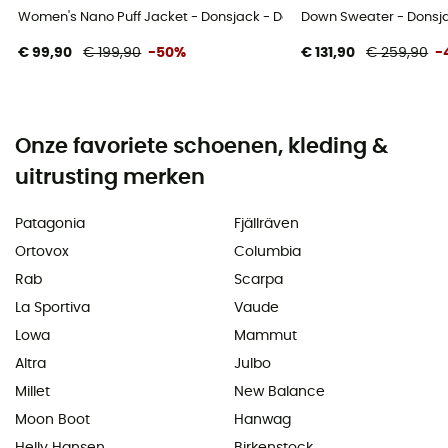
Women's Nano Puff Jacket - Donsjack - Dames
Down Sweater - Donsj
€ 99,90
€ 199,90
-50%
€ 131,90
€ 259,90
-
Onze favoriete schoenen, kleding &
uitrusting merken
Patagonia
Fjällräven
Ortovox
Columbia
Rab
Scarpa
La Sportiva
Vaude
Lowa
Mammut
Altra
Julbo
Millet
New Balance
Moon Boot
Hanwag
Helly Hansen
Birkenstock