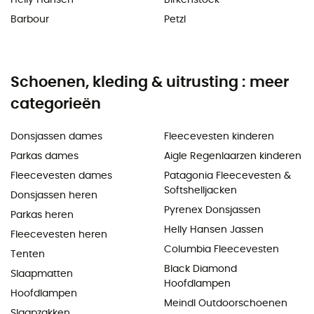
Barbour
Petzl
Schoenen, kleding & uitrusting : meer
categorieën
Donsjassen dames
Fleecevesten kinderen
Parkas dames
Aigle Regenlaarzen kinderen
Fleecevesten dames
Patagonia Fleecevesten &
Softshelljacken
Donsjassen heren
Pyrenex Donsjassen
Parkas heren
Helly Hansen Jassen
Fleecevesten heren
Columbia Fleecevesten
Tenten
Black Diamond
Slaapmatten
Hoofdlampen
Hoofdlampen
Meindl Outdoorschoenen
Slaapzakken