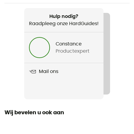
Aanbevolen voor
Skiën
Hulp nodig?
Raadpleeg onze HardGuides!
Voor
Dames
Constance
Productexpert
Product
Vally-D
Mail ons
Waterdicht
Waterafstotend
Capuchon
Ja
Wij bevelen u ook aan
Zakken
3 zakken