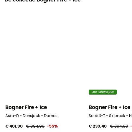
De collectie Bogner Fire + Ice
Eco-ontworpen
Bogner Fire + Ice
Bogner Fire + Ice
Asta-D - Donsjack - Dames
Scott3-T - Skibroek - 
€ 401,90
€ 894,90
-55%
€ 239,40
€ 394,90