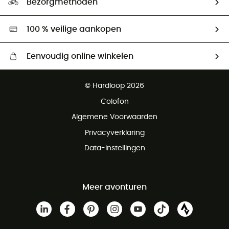
Bezorgmethoden
Tweedehands
Hardgreen
100 % veilige aankopen
Eenvoudig online winkelen
Gratis levering vanaf € 100
© Hardloop 2026
Gratis retourneren binnen 100 dagen
Colofon
Gratis klantenservice
Algemene Voorwaarden
Privacyverklaring
Data-instellingen
Meer avonturen