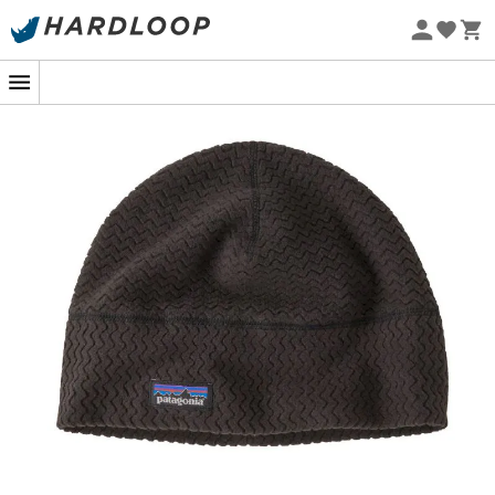
Zomeraanbiedingen 🔥 -5% EXTRA vanaf 2 producten* met
code Summer5
Eco-ontworpen