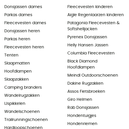
Donsjassen dames
Fleecevesten kinderen
Parkas dames
Aigle Regenlaarzen kinderen
Fleecevesten dames
Patagonia Fleecevesten &
Softshelljacken
Donsjassen heren
Pyrenex Donsjassen
Parkas heren
Helly Hansen Jassen
Fleecevesten heren
Columbia Fleecevesten
Tenten
Black Diamond
Slaapmatten
Hoofdlampen
Hoofdlampen
Meindl Outdoorschoenen
Slaapzakken
Dakine Rugzakken
Camping branders
Assos Fietsbroeken
Wandelrugzakken
Giro Helmen
IJspikkelen
Rab Donsjassen
Wandelschoenen
Hondentuigjes
Trailrunningschoenen
Hondenriemen
Hardloopschoenen