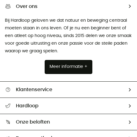
Over ons
Bij Hardloop geloven we dat natuur en beweging centraal
moeten staan ​​in ons leven. Of je nu een beginner bent of
een atleet op hoog niveau, sinds 2015 delen we onze smaak
voor goede uitrusting en onze passie voor de steile paden
waarop we graag spelen.
Meer informatie +
Klantenservice
Helpcentrum & contact
Hardloop
Mijn zending volgen
Wie zijn we ?
Retourzendingen & Terugbetalingen
Onze beloften
HardGuides
Maattabelen
Ecologische voetafdruk
Ambassadeurs