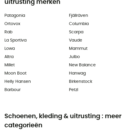
uitrusting merken
Patagonia
Fjällräven
Ortovox
Columbia
Rab
Scarpa
La Sportiva
Vaude
Lowa
Mammut
Altra
Julbo
Millet
New Balance
Moon Boot
Hanwag
Helly Hansen
Birkenstock
Barbour
Petzl
Schoenen, kleding & uitrusting : meer
categorieën