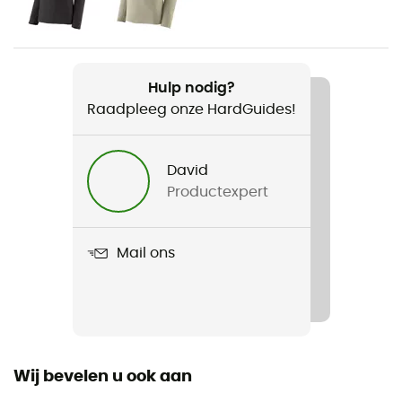
Heren / Dames
Gewicht
37 g
Hulp nodig?
Raadpleeg onze HardGuides!
Product
R1 Air Beanie
David
Label
Productexpert
Fair Trade Certified™
Mail ons
Wij bevelen u ook aan