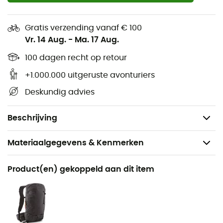
gerecycled polyester bestaat.
Kwaliteit, warmte en milieubescherming
altijd op uw
Gratis verzending vanaf € 100
hoofd.
Vr. 14 Aug.
-
Ma. 17 Aug.
100 dagen recht op retour
Mix van volledig gerecycled polyester en elastaan,
zacht en comfortabel,
+1.000.000 uitgeruste avonturiers
Geribbelde rand van 7,5 cm en mooie pompon,
Deskundig advies
96% volledig gerecycled polyester/4% elastaan,
Gewicht: 172 g.
Beschrijving
Materiaalgegevens & Kenmerken
Aanbevolen voor
Product(en) gekoppeld aan dit item
Alpine Skiën / Dagelijks Leven / Freeride Skiën
Voor
Heren / Dames