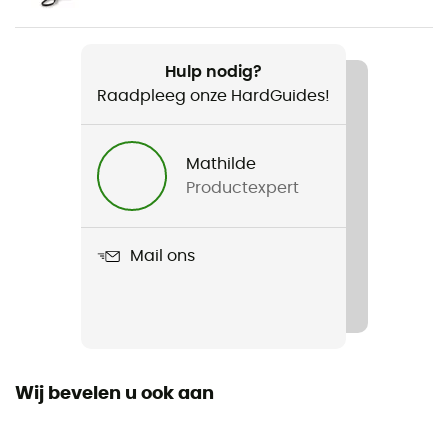
Gewicht
172 g
Hulp nodig?
Raadpleeg onze HardGuides!
Product
Powder Town Beanie
Mathilde
Label
Productexpert
Fair Trade Certified™ / Gerecycleerd
Thermische bescherming
Mail ons
Ja
Wij bevelen u ook aan