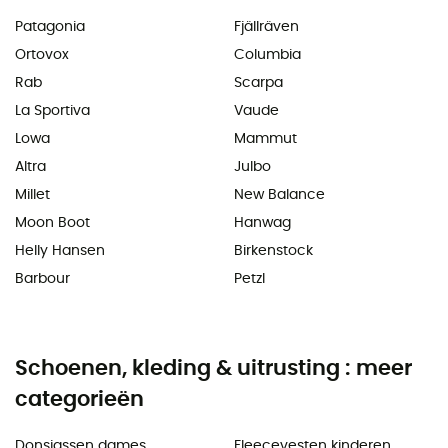
Patagonia
Fjällräven
Ortovox
Columbia
Rab
Scarpa
La Sportiva
Vaude
Lowa
Mammut
Altra
Julbo
Millet
New Balance
Moon Boot
Hanwag
Helly Hansen
Birkenstock
Barbour
Petzl
Schoenen, kleding & uitrusting : meer
categorieën
Donsjassen dames
Fleecevesten kinderen