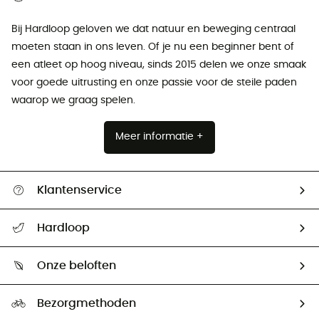
Bij Hardloop geloven we dat natuur en beweging centraal
moeten staan ​​in ons leven. Of je nu een beginner bent of
een atleet op hoog niveau, sinds 2015 delen we onze smaak
voor goede uitrusting en onze passie voor de steile paden
waarop we graag spelen.
Meer informatie +
Klantenservice
Helpcentrum & contact
Hardloop
Mijn zending volgen
Wie zijn we ?
Retourzendingen & Terugbetalingen
Onze beloften
HardGuides
Maattabelen
Ecologische voetafdruk
Ambassadeurs
Bezorgmethoden
Tweedehands