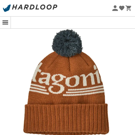
Zomeraanbiedingen 🔥 -5% EXTRA vanaf 2 producten* met
code Summer5
Eco-ontworpen