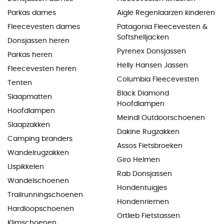
Parkas dames
Aigle Regenlaarzen kinderen
Fleecevesten dames
Patagonia Fleecevesten &
Softshelljacken
Donsjassen heren
Pyrenex Donsjassen
Parkas heren
Helly Hansen Jassen
Fleecevesten heren
Columbia Fleecevesten
Tenten
Black Diamond
Slaapmatten
Hoofdlampen
Hoofdlampen
Meindl Outdoorschoenen
Slaapzakken
Dakine Rugzakken
Camping branders
Assos Fietsbroeken
Wandelrugzakken
Giro Helmen
IJspikkelen
Rab Donsjassen
Wandelschoenen
Hondentuigjes
Trailrunningschoenen
Hondenriemen
Hardloopschoenen
Ortlieb Fietstassen
Klimschoenen