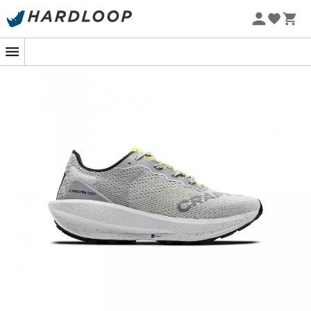
Zomeraanbiedingen 🔥 -5% EXTRA vanaf 2 producten* met
code Summer5
-5% Extra - Code Summer5