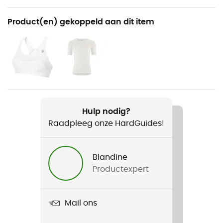
Aanbevolen voor
Product(en) gekoppeld aan dit item
Hardlopen
Voor
Dames
Gewicht
2 x 195 g
Hulp nodig?
Raadpleeg onze HardGuides!
Product
CTM Ultra Lumen
Blandine
Distance d'entrainement hebdomadaire
Productexpert
10 - 30 km
Ground
Mail ons
Route