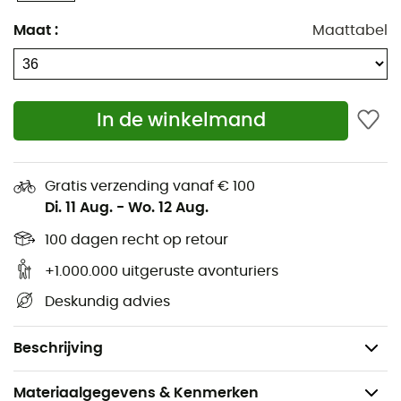
tenen om je vrij te maken en zorgt voor een
Maat
:
Maattabel
natuurlijkere stap.
Tot slot zorgen de reflecterende elementen ervoor dat je
zichtbaar blijft, zelfs bij weinig licht.
In de winkelmand
Hardloopschoenen geschikt voor alle afstanden en
oppervlakken
Geschikt voor mensen met een neutrale loopstijl
Gratis verzending vanaf € 100
Di. 11 Aug.
-
Wo. 12 Aug.
Uitneembare binnenzool
Tussenzool: UD Foam™
100 dagen recht op retour
Buitenzool: Rubber
+1.000.000 uitgeruste avonturiers
Reflecterende elementen
Deskundig advies
Drop van 10 mm
Gewicht: 2 x 195 g
Beschrijving
Materiaalgegevens & Kenmerken