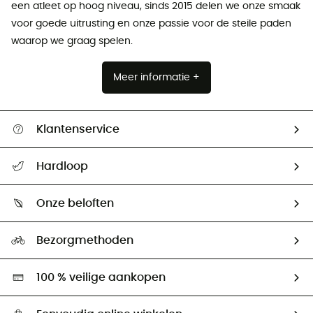
een atleet op hoog niveau, sinds 2015 delen we onze smaak
voor goede uitrusting en onze passie voor de steile paden
waarop we graag spelen.
Meer informatie +
Klantenservice
Helpcentrum & contact
Hardloop
Mijn zending volgen
Wie zijn we ?
Retourzendingen & Terugbetalingen
Onze beloften
HardGuides
Maattabelen
Ecologische voetafdruk
Ambassadeurs
Bezorgmethoden
Tweedehands
Hardgreen
100 % veilige aankopen