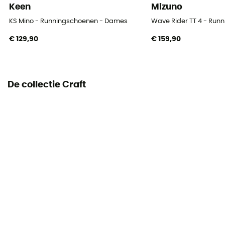
Keen
Mizuno
Sluitsysteem
Veters
KS Mino - Runningschoenen - Dames
Wave Rider TT 4 - Ru
€ 129,90
€ 159,90
Bovenmateriaal schoen
Mesh
De collectie Craft