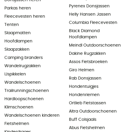
Pyrenex Donsjassen
Parkas heren
Helly Hansen Jassen
Fleecevesten heren
Columbia Fleecevesten
Tenten
Black Diamond
Slaapmatten
Hoofdlampen
Hoofdlampen
Meindl Outdoorschoenen
Slaapzakken
Dakine Rugzakken
Camping branders
Assos Fietsbroeken
Wandelrugzakken
Giro Helmen
IJspikkelen
Rab Donsjassen
Wandelschoenen
Hondentuigjes
Trailrunningschoenen
Hondenriemen
Hardloopschoenen
Ortlieb Fietstassen
Klimschoenen
Altra Outdoorschoenen
Wandelschoenen kinderen
Buff Colsjaals
Fietshelmen
Abus Fietshelmen
Kinderdrager