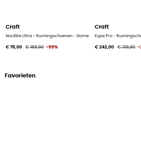
Craft
Craft
Nordlite Ultra - Runningschoenen - Dames
Kype Pro - Runningsc
€ 76,00
€ 189,90
-59%
€ 242,00
€ 319,90
-
Favorieten