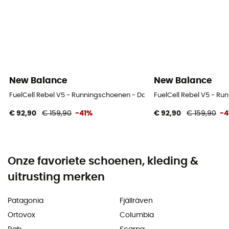
New Balance
New Balance
FuelCell Rebel V5 - Runningschoenen - Dames
FuelCell Rebel V5 - R
€ 92,90
€ 159,90
-41%
€ 92,90
€ 159,90
-4
Onze favoriete schoenen, kleding &
uitrusting merken
Patagonia
Fjällräven
Ortovox
Columbia