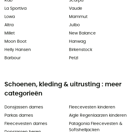
Rab
Scarpa
La Sportiva
Vaude
Lowa
Mammut
Altra
Julbo
Millet
New Balance
Moon Boot
Hanwag
Helly Hansen
Birkenstock
Barbour
Petzl
Schoenen, kleding & uitrusting : meer
categorieën
Donsjassen dames
Fleecevesten kinderen
Parkas dames
Aigle Regenlaarzen kinderen
Fleecevesten dames
Patagonia Fleecevesten &
Softshelljacken
Donsjassen heren