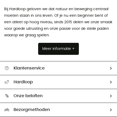
Bij Hardloop geloven we dat natuur en beweging centraal
moeten staan ​​in ons leven. Of je nu een beginner bent of
een atleet op hoog niveau, sinds 2015 delen we onze smaak
voor goede uitrusting en onze passie voor de steile paden
waarop we graag spelen.
Meer informatie +
Klantenservice
Helpcentrum & contact
Hardloop
Mijn zending volgen
Wie zijn we ?
Retourzendingen & Terugbetalingen
Onze beloften
HardGuides
Maattabelen
Ecologische voetafdruk
Ambassadeurs
Bezorgmethoden
Tweedehands