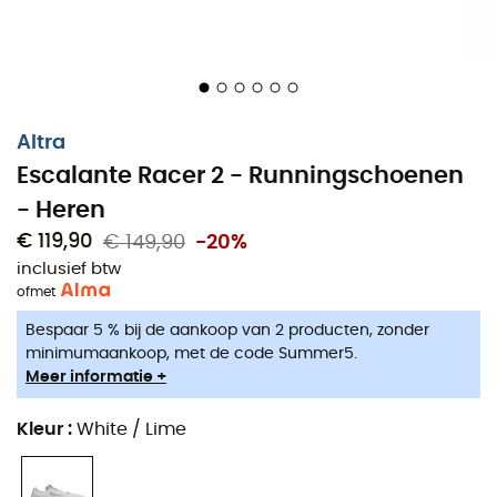
Altra
Escalante Racer 2 - Runningschoenen
- Heren
€ 119,90
€ 149,90
-20%
inclusief btw
of
met
De runningschoenen
Escalante 2 Racer
voor
heren
van
Bespaar 5 % bij de aankoop van 2 producten, zonder
Altra
belichamen de essentie van snelheid en prestatie.
minimumaankoop, met de code Summer5.
Deze verfijnde versie van de beroemde Escalante
Meer informatie +
combineert de legendarische eenvoud en de
FootShape
-technologie in een nog performanter
Kleur
:
White / Lime
ontwerp. Lichter en responsiever dan ooit, is de
Escalante 2 Racer
perfect voor uw wedstrijden, VMA-
sessies of intensieve trainingen. Het technische