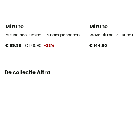
Buitenzool
Caoutchouc
Mizuno
Mizuno
Drop
0 mm
Mizuno Neo Lumina - Runningschoenen - Heren
Wave Ultima 17 - Runn
€ 99,90
€ 129,90
-23%
€ 144,90
Profiel loper
- 80 kg
Sluitsysteem
De collectie Altra
Veters
Bovenmateriaal schoen
Mesh