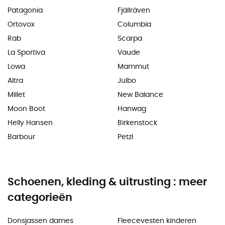
Patagonia
Fjällräven
Ortovox
Columbia
Rab
Scarpa
La Sportiva
Vaude
Lowa
Mammut
Altra
Julbo
Millet
New Balance
Moon Boot
Hanwag
Helly Hansen
Birkenstock
Barbour
Petzl
Schoenen, kleding & uitrusting : meer
categorieën
Donsjassen dames
Fleecevesten kinderen