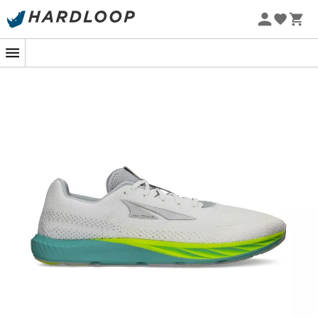
Zomeraanbiedingen 🔥 -5% EXTRA vanaf 2 producten* met
code Summer5
-5% Extra - Code Summer5