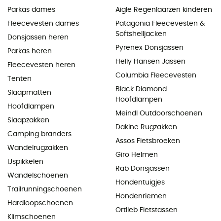
Parkas dames
Aigle Regenlaarzen kinderen
Fleecevesten dames
Patagonia Fleecevesten &
Softshelljacken
Donsjassen heren
Pyrenex Donsjassen
Parkas heren
Helly Hansen Jassen
Fleecevesten heren
Columbia Fleecevesten
Tenten
Black Diamond
Slaapmatten
Hoofdlampen
Hoofdlampen
Meindl Outdoorschoenen
Slaapzakken
Dakine Rugzakken
Camping branders
Assos Fietsbroeken
Wandelrugzakken
Giro Helmen
IJspikkelen
Rab Donsjassen
Wandelschoenen
Hondentuigjes
Trailrunningschoenen
Hondenriemen
Hardloopschoenen
Ortlieb Fietstassen
Klimschoenen