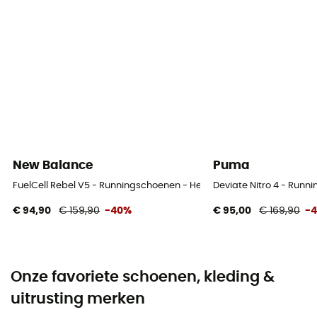
New Balance
Puma
FuelCell Rebel V5 - Runningschoenen - Heren
Deviate Nitro 4 - Runn
€ 94,90
€ 159,90
-40%
€ 95,00
€ 169,90
-
Onze favoriete schoenen, kleding &
uitrusting merken