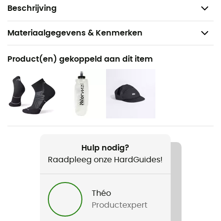
Gewicht: 181 g
Beschrijving
Materiaalgegevens & Kenmerken
Aanbevolen voor
Product(en) gekoppeld aan dit item
Hardlopen
Voor
Heren
Gewicht
2 x 181 g
Hulp nodig?
Raadpleeg onze HardGuides!
Product
Escalante Racer 2
Théo
Distance d'entrainement hebdomadaire
Productexpert
10 - 30 km