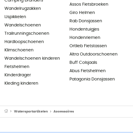
Camping branders
Assos Fietsbroeken
Wandelrugzakken
Giro Helmen
IJspikkelen
Rab Donsjassen
Wandelschoenen
Hondentuigjes
Trailrunningschoenen
Hondenriemen
Hardloopschoenen
Ortlieb Fietstassen
Klimschoenen
Altra Outdoorschoenen
Wandelschoenen kinderen
Buff Colsjaals
Fietshelmen
Abus Fietshelmen
Kinderdrager
Patagonia Donsjassen
Kleding kinderen
Watersportartikelen
Accessoires