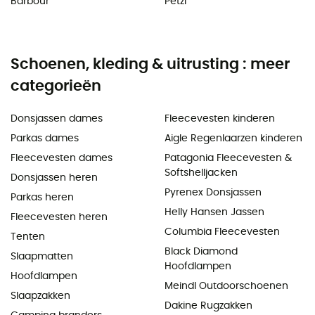
Barbour
Petzl
Schoenen, kleding & uitrusting : meer
categorieën
Donsjassen dames
Fleecevesten kinderen
Parkas dames
Aigle Regenlaarzen kinderen
Fleecevesten dames
Patagonia Fleecevesten &
Softshelljacken
Donsjassen heren
Pyrenex Donsjassen
Parkas heren
Helly Hansen Jassen
Fleecevesten heren
Columbia Fleecevesten
Tenten
Black Diamond
Slaapmatten
Hoofdlampen
Hoofdlampen
Meindl Outdoorschoenen
Slaapzakken
Dakine Rugzakken