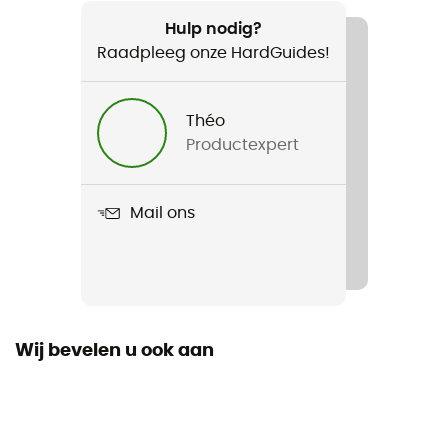
Aanbevolen voor
Surf / Stand up paddle
Hulp nodig?
Raadpleeg onze HardGuides!
Voor
Heren / Dames
Théo
Productexpert
Product
Leash
Mail ons
Wij bevelen u ook aan