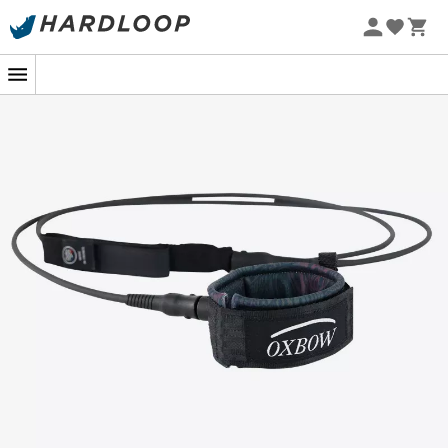
Zomeraanbiedingen 🔥 -5% EXTRA vanaf 2 producten* met
code Summer5
-5% Extra - Code Summer5