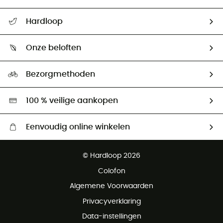
Helpcentrum & contact
Hardloop
Mijn zending volgen
Wie zijn we ?
Retourzendingen & Terugbetalingen
Onze beloften
HardGuides
Maattabelen
Ecologische voetafdruk
Ambassadeurs
Bezorgmethoden
Tweedehands
Hardgreen
100 % veilige aankopen
Eenvoudig online winkelen
Gratis levering vanaf € 100
© Hardloop 2026
Gratis retourneren binnen 100 dagen
Colofon
Gratis klantenservice
Algemene Voorwaarden
Privacyverklaring
Data-instellingen