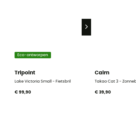
Eco-ontworpen
Tripoint
Cairn
Lake Victoria Small - Fietsbril
Takao Cat 3 - Zonneb
€ 99,90
€ 39,90