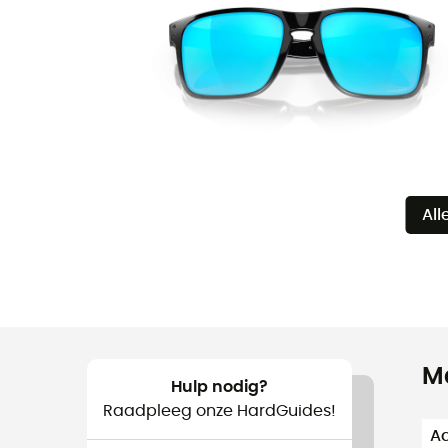
All
M
Hulp nodig?
Raadpleeg onze HardGuides!
Aa