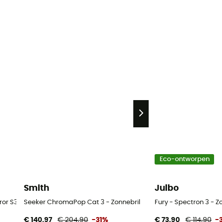
Eco-ontworpen
Smith
Julbo
 S3 - Gletsjerbril
Seeker ChromaPop Cat 3 - Zonnebril
Fury - Spectron 3 - Z
€ 140,97
€ 204,90
-31%
€ 73,90
€ 114,90
-