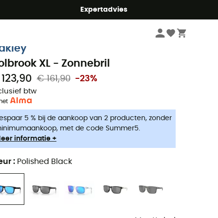
mmer5
Expertadvies
Heren
Accessoires
Zonnebrillen heren
akley
olbrook XL - Zonnebril
 123,90
€ 161,90
-23%
clusief btw
met
espaar 5 % bij de aankoop van 2 producten, zonder
inimumaankoop, met de code Summer5.
eer informatie +
eur
:
Polished Black