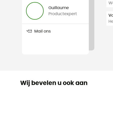
Wa
Guillaume
Productexpert
V
H
Mail ons
Wij bevelen u ook aan