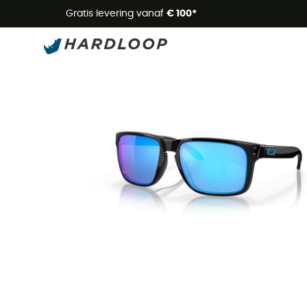
Zome
Gratis levering vanaf
€ 100*