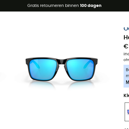
raanbiedingen 🔥 -5% EXTRA vanaf 2 producten* met code Su
Gratis retourneren binnen
100 dagen
-5% Extra - Code Summer5
O
H
€
in
of
B
m
M
Kl