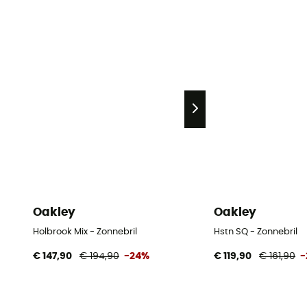
Oakley
Oakley
Holbrook Mix - Zonnebril
Hstn SQ - Zonnebril
€ 147,90
€ 194,90
-24%
€ 119,90
€ 161,90
-