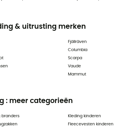
ding & uitrusting merken
Fjällräven
Columbia
ot
Scarpa
nsen
Vaude
Mammut
ng : meer categorieën
 branders
Kleding kinderen
ugzakken
Fleecevesten kinderen