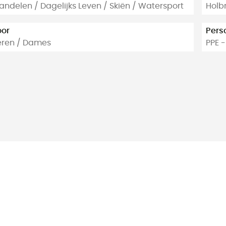
ndelen / Dagelijks Leven / Skiën / Watersport
Holb
oor
Pers
eren / Dames
PPE -