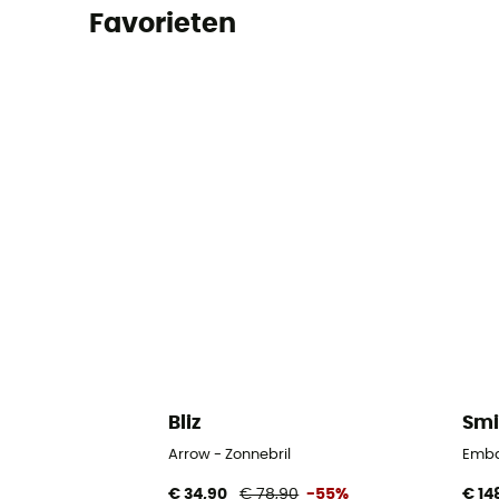
Favorieten
Bliz
Smi
Arrow - Zonnebril
Emba
€ 34,90
€ 78,90
-55%
€ 14