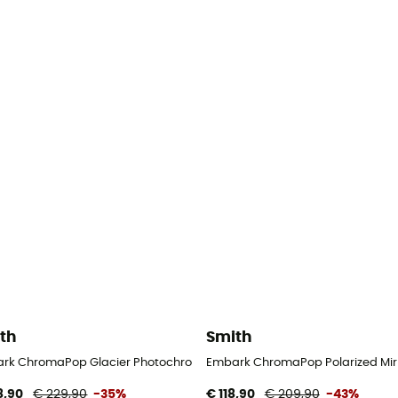
th
Smith
rk ChromaPop Glacier Photochromic - Gletsjerbril
Embark ChromaPop Polarized Mirror
8,90
€ 229,90
-35%
€ 118,90
€ 209,90
-43%