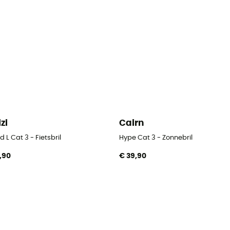
izi
Cairn
 L Cat 3 - Fietsbril
Hype Cat 3 - Zonnebril
,90
€ 39,90