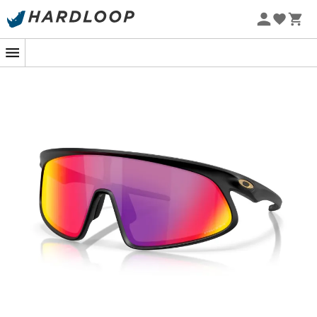
Zomeraanbiedingen 🔥 -5% EXTRA vanaf 2 producten* met
code Summer5
-5% Extra - Code Summer5