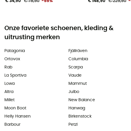
€ 34,90
€ 78,90
-55%
€ 148,90
€ 229,90
Onze favoriete schoenen, kleding &
uitrusting merken
Patagonia
Fjällräven
Ortovox
Columbia
Rab
Scarpa
La Sportiva
Vaude
Lowa
Mammut
Altra
Julbo
Millet
New Balance
Moon Boot
Hanwag
Helly Hansen
Birkenstock
Barbour
Petzl