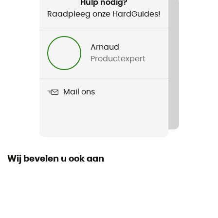
Wandelen / Dagelijks Leven
Hulp nodig?
Raadpleeg onze HardGuides!
Voor
Heren / Dames
Arnaud
Productexpert
Product
RSLV
Mail ons
Technologie
Prizm
Persoonlijke beschermingsuitrusting
PPE - Category 1
Wij bevelen u ook aan