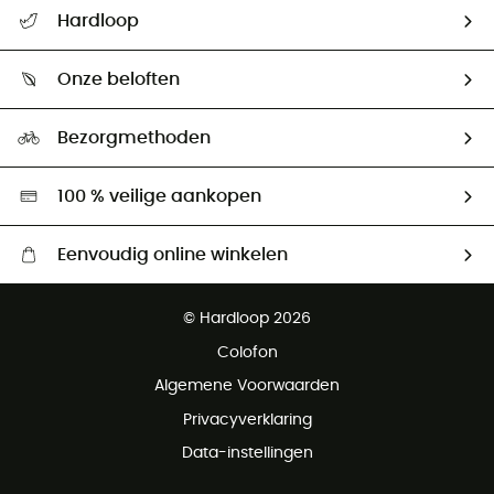
Helpcentrum & contact
Hardloop
Mijn zending volgen
Wie zijn we ?
Retourzendingen & Terugbetalingen
Onze beloften
HardGuides
Maattabelen
Ecologische voetafdruk
Ambassadeurs
Bezorgmethoden
Tweedehands
Hardgreen
100 % veilige aankopen
Eenvoudig online winkelen
Gratis levering vanaf € 100
© Hardloop 2026
Gratis retourneren binnen 100 dagen
Colofon
Gratis klantenservice
Algemene Voorwaarden
Privacyverklaring
Data-instellingen