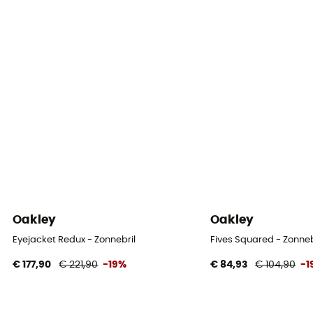
Oakley
Oakley
Eyejacket Redux - Zonnebril
Fives Squared - Zonneb
€ 177,90
€ 221,90
-19%
€ 84,93
€ 104,90
-1