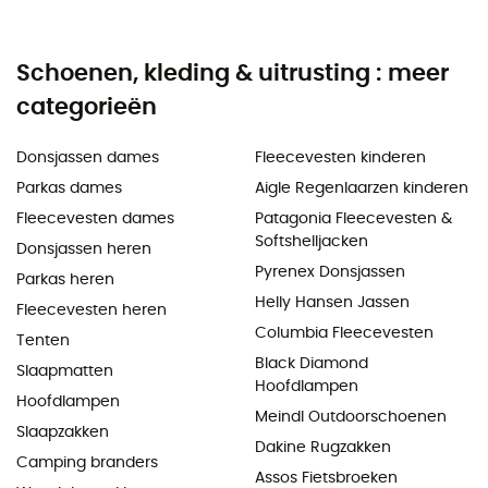
Schoenen, kleding & uitrusting : meer
categorieën
Donsjassen dames
Fleecevesten kinderen
Parkas dames
Aigle Regenlaarzen kinderen
Fleecevesten dames
Patagonia Fleecevesten &
Softshelljacken
Donsjassen heren
Pyrenex Donsjassen
Parkas heren
Helly Hansen Jassen
Fleecevesten heren
Columbia Fleecevesten
Tenten
Black Diamond
Slaapmatten
Hoofdlampen
Hoofdlampen
Meindl Outdoorschoenen
Slaapzakken
Dakine Rugzakken
Camping branders
Assos Fietsbroeken