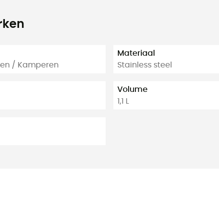
rken
Materiaal
men / Kamperen
Stainless steel
Volume
1,1 L