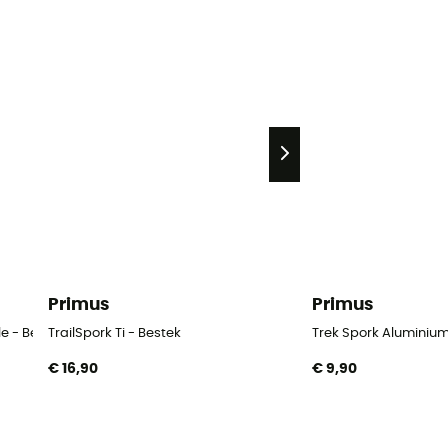
Primus
Primus
e - Bestek
TrailSpork Ti - Bestek
Trek Spork Aluminium
€ 16,90
€ 9,90