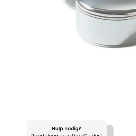
Hulp nodig?
Raadpleeg onze HardGuides!