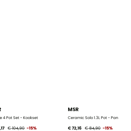
R
MSR
e 4 Pot Set - Kookset
Ceramic Solo 1.3L Pot - Pan
,17
€ 104,90
-15%
€ 72,16
€ 84,90
-15%