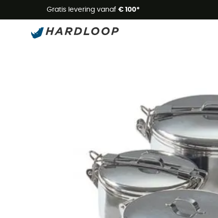
Zome
Gratis levering vanaf
€ 100*