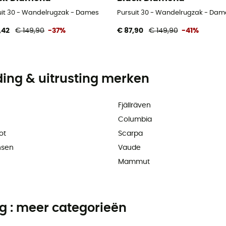
uit 30 - Wandelrugzak - Dames
Pursuit 30 - Wandelrugzak - Dam
,42
€ 149,90
-37%
€ 87,90
€ 149,90
-41%
ding & uitrusting merken
Fjällräven
Columbia
ot
Scarpa
nsen
Vaude
Mammut
ng : meer categorieën