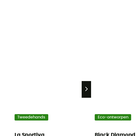
Tweedehands
Eco-ontworpen
La Sportiva
Black Diamond