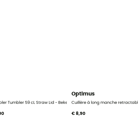
i
Optimus
ler Tumbler 59 cL Straw Lid - Beker
Cuillère à long manche retractabl
,90
€ 8,90