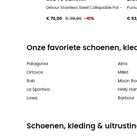
Detour Stainless Steel Collapsible Pot - Pan
Purs
€ 70,00
€ 119,90
-41%
€ 93
Onze favoriete schoenen, kle
Patagonia
Altra
Ortovox
Millet
Rab
Moon Bo
La Sportiva
Helly Ha
Lowa
Barbour
Schoenen, kleding & uitrusti