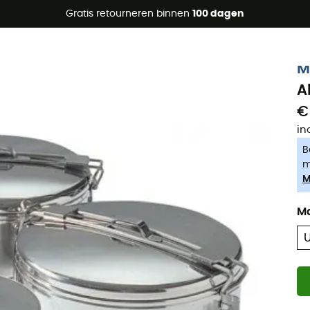
raanbiedingen 🔥 -5% EXTRA vanaf 2 producten* met code Su
Gratis retourneren binnen
100 dagen
-5% Extra - Code Summer5
M
A
€
in
B
m
M
M