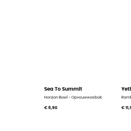
Sea To Summit
Yet
Horizon Bowl - Opvouwwasbak
Ramb
€ 6,90
€ 11