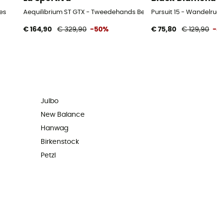
es
Aequilibrium ST GTX - Tweedehands Bergschoenen - Heren - Z
Pursuit 15 - Wandel
€ 164,90
€ 329,90
-50%
€ 75,80
€ 129,90
-
Julbo
New Balance
Hanwag
Birkenstock
Petzl