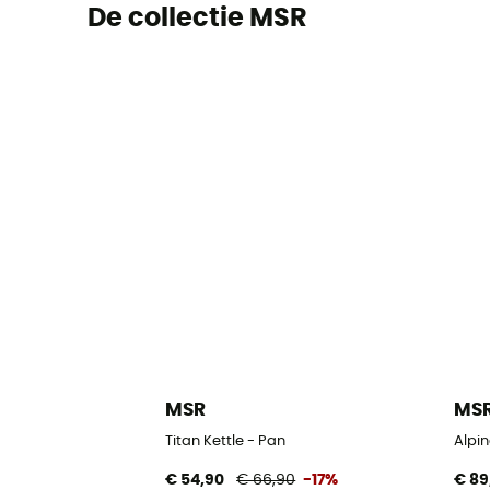
De collectie MSR
MSR
MS
Titan Kettle - Pan
Alpin
€ 54,90
€ 66,90
-17%
€ 89