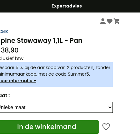
mmer5
Expertadvies
Kampeerartikelen
Camping keuken
Pannen & Kookgerei
SR
lpine Stowaway 1,1L - Pan
 38,90
clusief btw
espaar 5 % bij de aankoop van 2 producten, zonder
inimumaankoop, met de code Summer5.
eer informatie +
aat
:
In de winkelmand