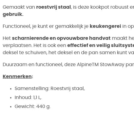
Gemaakt van
roestvrij staal
, is deze kookpot robuust 
gebruik.
Functioneel, je kunt er gemakkelijk je
keukengerei
in op
Het
scharnierende en opvouwbare handvat
maakt het
verplaatsen. Het is ook een
effectief en veilig sluitsy
deksel te schuiven, het deksel en de pan samen kunt va
Duurzaam en functioneel, deze AlpineTM StowAway pan v
Kenmerken
:
Samenstelling: Roestvrij staal,
Inhoud: 1,1 L,
Gewicht: 440 g.