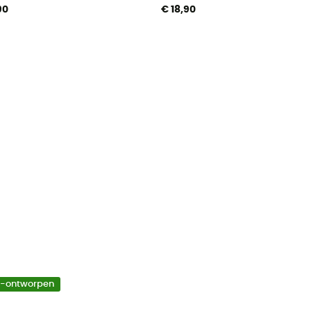
90
€ 18,90
o-ontworpen