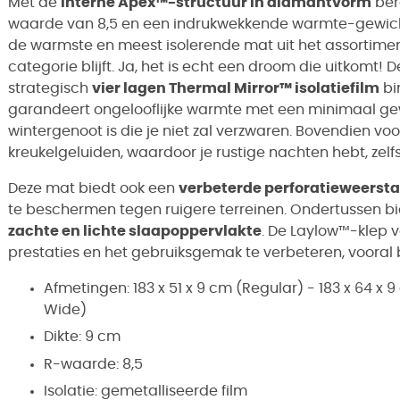
Met de
interne Apex™-structuur in diamantvorm
ber
waarde van 8,5 en een indrukwekkende warmte-gewichts
de warmste en meest isolerende mat uit het assortiment,
categorie blijft. Ja, het is echt een droom die uitkom
strategisch
vier lagen Thermal Mirror™ isolatiefilm
bi
garandeert ongelooflijke warmte met een minimaal g
wintergenoot is die je niet zal verzwaren. Bovendien 
kreukelgeluiden, waardoor je rustige nachten hebt, ze
Deze mat biedt ook een
verbeterde perforatieweerst
te beschermen tegen ruigere terreinen. Ondertussen 
zachte en lichte slaapoppervlakte
. De Laylow™-klep 
prestaties en het gebruiksgemak te verbeteren, vooral 
Afmetingen: 183 x 51 x 9 cm (Regular) - 183 x 64 x 
Wide)
Dikte: 9 cm
R-waarde: 8,5
Isolatie: gemetalliseerde film