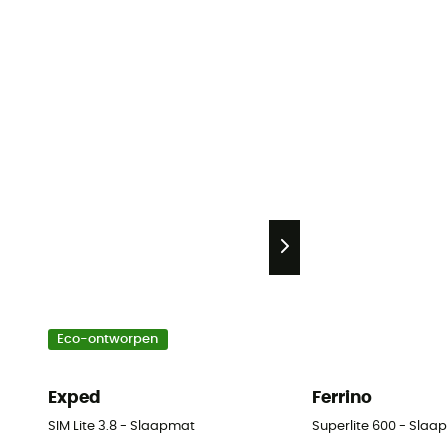
Eco-ontworpen
Exped
Ferrino
SIM Lite 3.8 - Slaapmat
Superlite 600 - Slaa