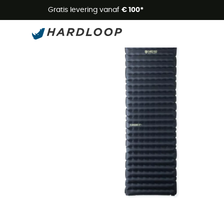
Zome
Gratis levering vanaf
€ 100*