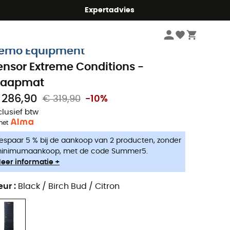
mmer5
Expertadvies
Kampeerartikelen
Kamperen Slapen
Slaapmatten
emo Equipment
ensor Extreme Conditions -
laapmat
 286,90
€ 319,90
-10%
clusief btw
met
espaar 5 % bij de aankoop van 2 producten, zonder
inimumaankoop, met de code Summer5.
eer informatie +
eur
:
Black / Birch Bud / Citron