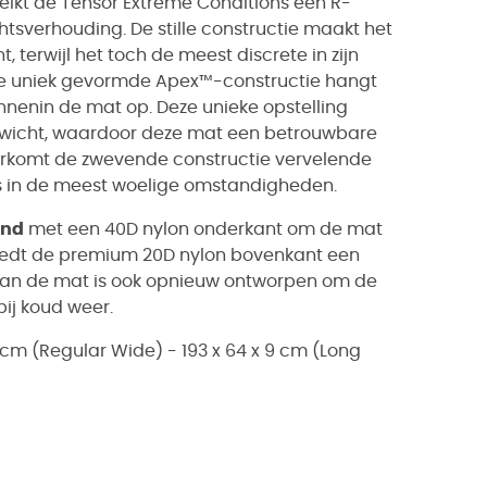
eikt de Tensor Extreme Conditions een R-
verhouding. De stille constructie maakt het
 terwijl het toch de meest discrete in zijn
t! De uniek gevormde Apex™-constructie hangt
nnenin de mat op. Deze unieke opstelling
ewicht, waardoor deze mat een betrouwbare
voorkomt de zwevende constructie vervelende
lfs in de meest woelige omstandigheden.
and
met een 40D nylon onderkant om de mat
biedt de premium 20D nylon bovenkant een
van de mat is ook opnieuw ontworpen om de
bij koud weer.
9 cm (Regular Wide) - 193 x 64 x 9 cm (Long