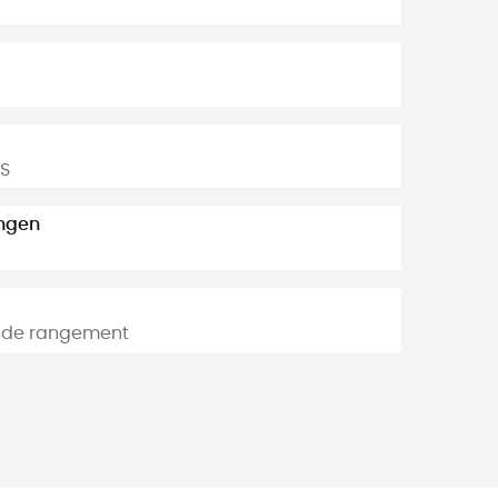
RS
ngen
 de rangement