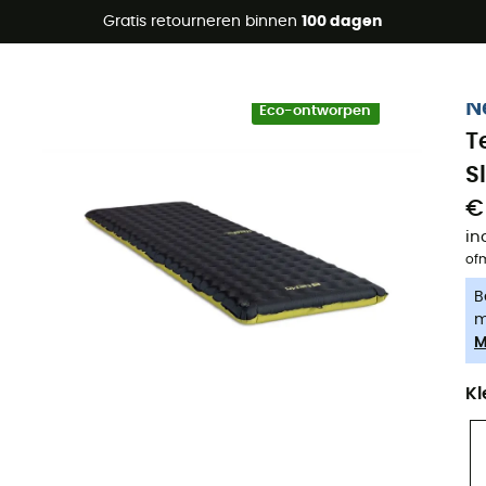
raanbiedingen 🔥 -5% EXTRA vanaf 2 producten* met code Su
Gratis retourneren binnen
100 dagen
-5% Extra - Code Summer5
N
Eco-ontworpen
T
S
€
in
of
B
m
M
Kl