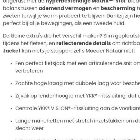
Uitgerust met de
hyperbestendige Matrix™-stof
, bie
balans tussen
ademend vermogen
en
bescherming
t
zweten terwijl je warm probeert te blijven. Dankzij zijn
li
perfect bij al je bewegingen, als een tweede huid.
De kleine extra's die het verschil maken? Slim geplaats
tijdens het fietsen, en
reflecterende details
om zichtbaa
Jacket
kan niets je stoppen, zelfs Moeder Natuur niet!
Een perfect fietsjack met een articulerende snit om
verbeteren
Zachte hoge kraag met dubbele laag voor besch
Zijvak op lendenhoogte met YKK®-ritssluiting, dat 
Centrale YKK® VISLON®-ritssluiting aan de voorkan
Lange manchetten met stretch inzetstukken om 
slecht weer