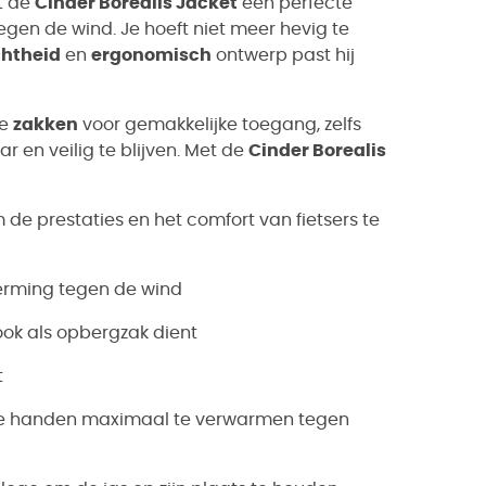
dt de
Cinder Borealis Jacket
een perfecte
egen de wind. Je hoeft niet meer hevig te
chtheid
en
ergonomisch
ontwerp past hij
te
zakken
voor gemakkelijke toegang, zelfs
r en veilig te blijven. Met de
Cinder Borealis
 de prestaties en het comfort van fietsers te
erming tegen de wind
ook als opbergzak dient
t
de handen maximaal te verwarmen tegen