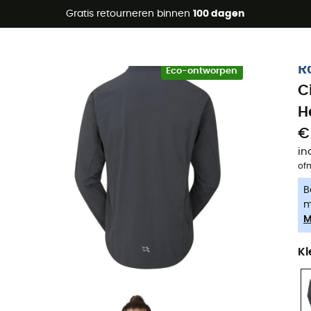
raanbiedingen 🔥 -5% EXTRA vanaf 2 producten* met code Su
Gratis retourneren binnen
100 dagen
-5% Extra - Code Summer5
R
Eco-ontworpen
C
H
€
in
of
B
m
M
Kl