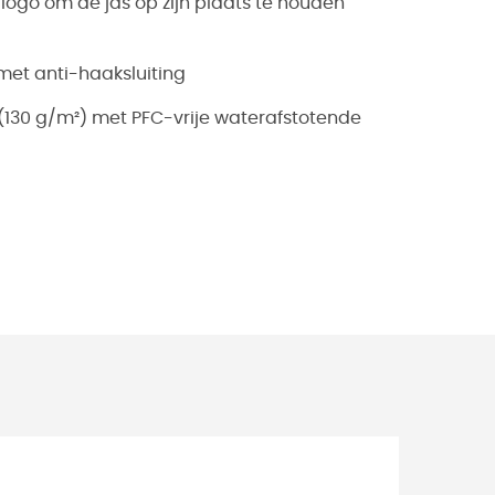
ogo om de jas op zijn plaats te houden
met anti-haaksluiting
 (130 g/m²) met PFC-vrije waterafstotende