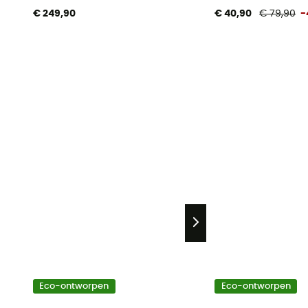
€ 249,90
€ 40,90
€ 79,90
-
Eco-ontworpen
Eco-ontworpen