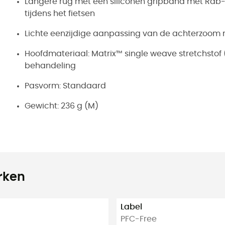
Langere rug met een siliconen gripband met Rab-l
tijdens het fietsen
Lichte eenzijdige aanpassing van de achterzoom 
Hoofdmateriaal: Matrix™ single weave stretchstof
behandeling
Pasvorm: Standaard
Gewicht: 236 g (M)
rken
Label
PFC-Free