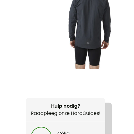
Hulp nodig?
Raadpleeg onze HardGuides!
Célia