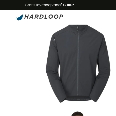
Zome
Gratis levering vanaf
€ 100*