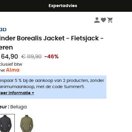
mmer5
Expertadvies
Heren
Outdoor Jassen heren
Fietsjacks voor heren
ab
inder Borealis Jacket - Fietsjack -
eren
 64,90
€ 119,90
-46%
clusief btw
met
espaar 5 % bij de aankoop van 2 producten, zonder
inimumaankoop, met de code Summer5.
eer informatie +
eur
:
Beluga