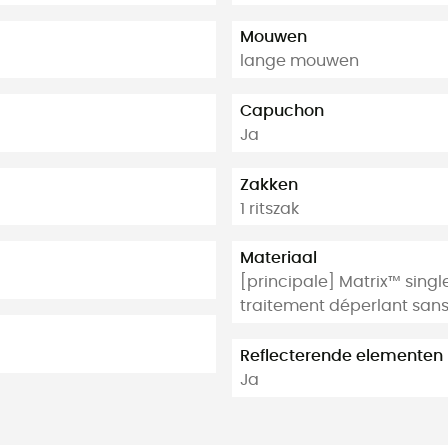
Mouwen
lange mouwen
Capuchon
Ja
Zakken
1 ritszak
Materiaal
[principale] Matrix™ singl
traitement déperlant san
Reflecterende elementen
Ja