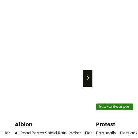
Eco-ontworpen
Albion
Protest
 - Heren
All Road Pertex Shield Rain Jacket - Fietsjack - Heren
Prtqueally - Fietsjac