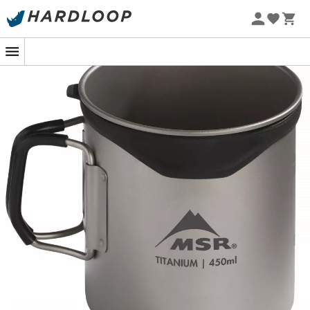
Zomeraanbiedingen 🔥 -5% EXTRA vanaf 2 producten* met
code Summer5
-5% Extra - Code Summer5
Koffiemok
voor het ontbijt of
pan
voor de lunch, de
MSR
Titan™ mok
wordt al snel je favoriete
kampeeraccessoire. Gemaakt van
titanium
, weegt
deze mok slechts
68 gram
en biedt uitstekende
schokbestendigheid
en duurzaamheid. Hij is zeer
gemakkelijk op te bergen in een tas dankzij de twee