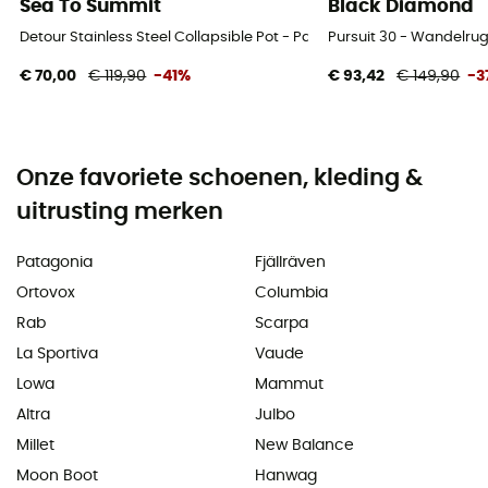
Sea To Summit
Black Diamond
Detour Stainless Steel Collapsible Pot - Pan
Pursuit 30 - Wandelru
€ 70,00
€ 119,90
-41%
€ 93,42
€ 149,90
-3
Onze favoriete schoenen, kleding &
uitrusting merken
Patagonia
Fjällräven
Ortovox
Columbia
Rab
Scarpa
La Sportiva
Vaude
Lowa
Mammut
Altra
Julbo
Millet
New Balance
Moon Boot
Hanwag