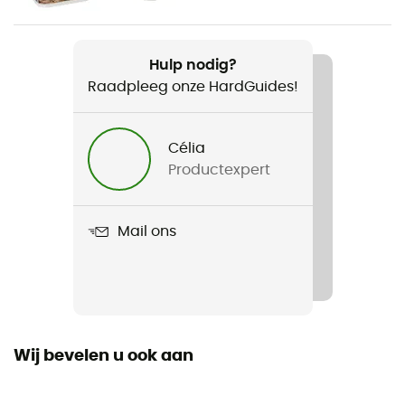
Gewicht
68 g
Hulp nodig?
Raadpleeg onze HardGuides!
Product
Titan Cup
Célia
Productexpert
Mail ons
Wij bevelen u ook aan