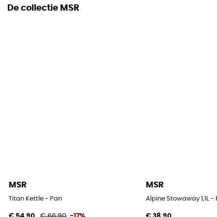
De collectie MSR
MSR
MSR
Titan Kettle - Pan
Alpine Stowaway 1,1L -
€ 54,90
€ 66,90
-17%
€ 38,90