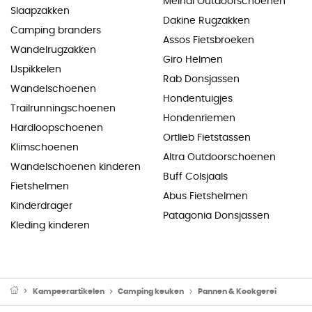
Meindl Outdoorschoenen
Slaapzakken
Dakine Rugzakken
Camping branders
Assos Fietsbroeken
Wandelrugzakken
Giro Helmen
IJspikkelen
Rab Donsjassen
Wandelschoenen
Hondentuigjes
Trailrunningschoenen
Hondenriemen
Hardloopschoenen
Ortlieb Fietstassen
Klimschoenen
Altra Outdoorschoenen
Wandelschoenen kinderen
Buff Colsjaals
Fietshelmen
Abus Fietshelmen
Kinderdrager
Patagonia Donsjassen
Kleding kinderen
Kampeerartikelen
Camping keuken
Pannen & Kookgerei