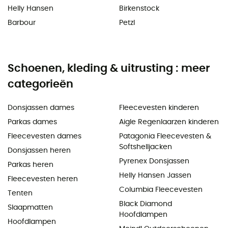
Helly Hansen
Birkenstock
Barbour
Petzl
Schoenen, kleding & uitrusting : meer
categorieën
Donsjassen dames
Fleecevesten kinderen
Parkas dames
Aigle Regenlaarzen kinderen
Fleecevesten dames
Patagonia Fleecevesten &
Softshelljacken
Donsjassen heren
Pyrenex Donsjassen
Parkas heren
Helly Hansen Jassen
Fleecevesten heren
Columbia Fleecevesten
Tenten
Black Diamond
Slaapmatten
Hoofdlampen
Hoofdlampen