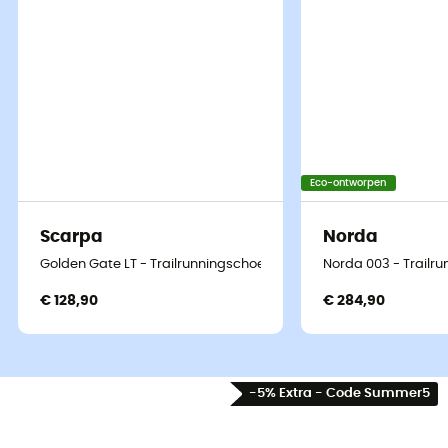
Eco-ontworpen
Scarpa
Norda
Golden Gate LT - Trailrunningschoenen - Heren
Norda 003 - Trailr
€ 128,90
€ 284,90
-5% Extra - Code Summer5