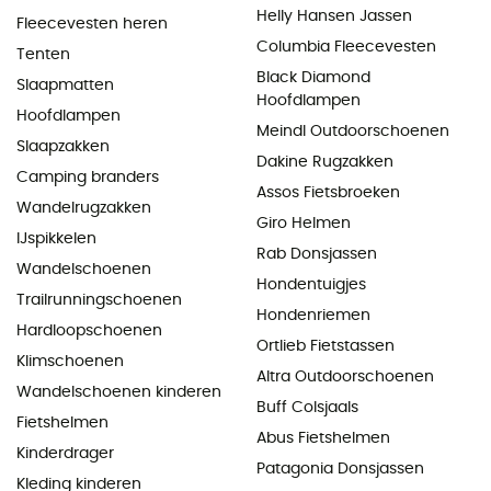
Helly Hansen Jassen
Fleecevesten heren
Columbia Fleecevesten
Tenten
Black Diamond
Slaapmatten
Hoofdlampen
Hoofdlampen
Meindl Outdoorschoenen
Slaapzakken
Dakine Rugzakken
Camping branders
Assos Fietsbroeken
Wandelrugzakken
Giro Helmen
IJspikkelen
Rab Donsjassen
Wandelschoenen
Hondentuigjes
Trailrunningschoenen
Hondenriemen
Hardloopschoenen
Ortlieb Fietstassen
Klimschoenen
Altra Outdoorschoenen
Wandelschoenen kinderen
Buff Colsjaals
Fietshelmen
Abus Fietshelmen
Kinderdrager
Patagonia Donsjassen
Kleding kinderen