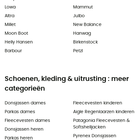
Lowa
Mammut
Altra
Julbo
Millet
New Balance
Moon Boot
Hanwag
Helly Hansen
Birkenstock
Barbour
Petzl
Schoenen, kleding & uitrusting : meer
categorieën
Donsjassen dames
Fleecevesten kinderen
Parkas dames
Aigle Regenlaarzen kinderen
Fleecevesten dames
Patagonia Fleecevesten &
Softshelljacken
Donsjassen heren
Pyrenex Donsjassen
Parkas heren