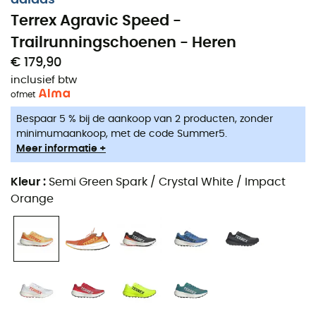
Terrex Agravic Speed -
Trailrunningschoenen - Heren
€ 179,90
inclusief btw
of
met
Bespaar 5 % bij de aankoop van 2 producten, zonder
minimumaankoop, met de code Summer5.
Meer informatie +
De
Terrex Agravic Speed
is een
wedstrijdtrail
schoen
Kleur
:
Semi Green Spark / Crystal White / Impact
die speciaal is ontwikkeld om je te helpen het beste uit
Orange
jezelf te halen tijdens
snelle
en
technische races
. Ze zijn
uitgerust met
Lightstrike Pro high-performance foam
die perfect het
comfort
en de
lichtheid
combineert en
vooral een
energieteruggave
biedt bij elke stap. De
zeer aanwezige
rocker
(schommel) op de
Agravic
Speed
heeft ook als doel je naar voren te stuwen door
een natuurlijke voetafwikkeling te bevorderen. De