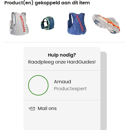
Product(en) gekoppeld aan dit item
Trailrunning
Voor
Heren
Product
Terrex Agravic Speed
Hulp nodig?
Raadpleeg onze HardGuides!
Noppen
4 mm
Arnaud
Ground
Productexpert
Chemin
Waterdicht
Mail ons
Nee
Tussenzool