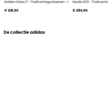
Mesh
Golden Gate LT - Trailrunningschoenen - Heren
Norda 003 - Trailrunn
€ 128,90
€ 284,90
De collectie adidas