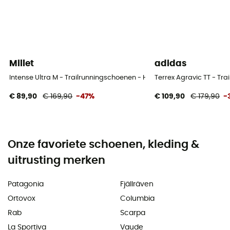
Millet
adidas
Intense Ultra M - Trailrunningschoenen - Heren
Terrex Agravic TT - Tr
€ 89,90
€ 169,90
-47%
€ 109,90
€ 179,90
-
Onze favoriete schoenen, kleding &
uitrusting merken
Patagonia
Fjällräven
Ortovox
Columbia
Rab
Scarpa
La Sportiva
Vaude