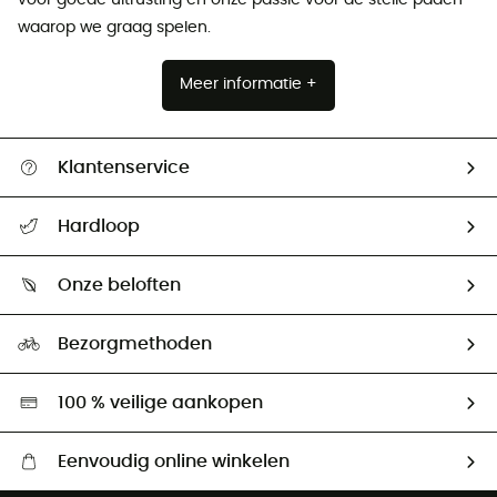
waarop we graag spelen.
Meer informatie +
Klantenservice
Helpcentrum & contact
Hardloop
Mijn zending volgen
Wie zijn we ?
Retourzendingen & Terugbetalingen
Onze beloften
HardGuides
Maattabelen
Ecologische voetafdruk
Ambassadeurs
Bezorgmethoden
Tweedehands
Hardgreen
100 % veilige aankopen
Eenvoudig online winkelen