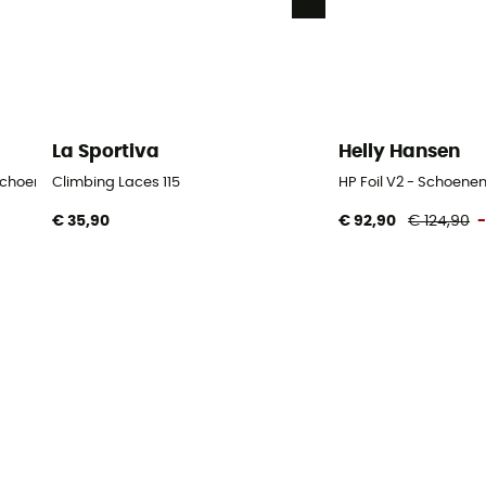
La Sportiva
Helly Hansen
 Schoenen - Dames
Climbing Laces 115
HP Foil V2 - Schoene
€ 35,90
€ 92,90
€ 124,90