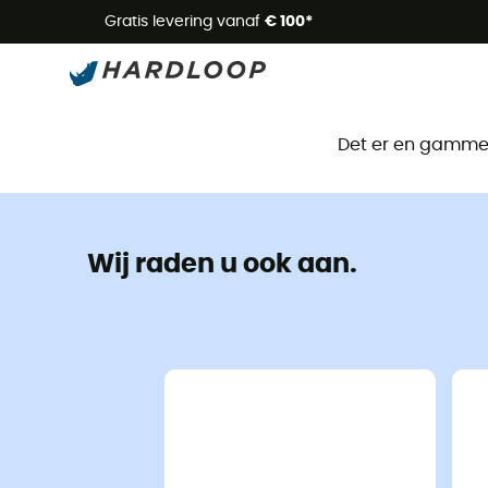
Zome
Gratis levering vanaf
€ 100*
Det er en gammel 
Wij raden u ook aan.