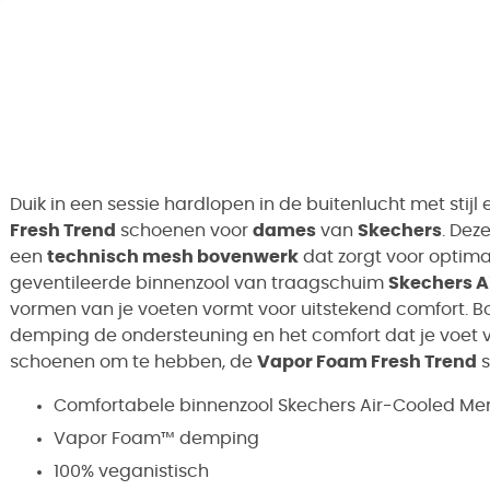
Duik in een sessie hardlopen in de buitenlucht met stijl
Fresh Trend
schoenen voor
dames
van
Skechers
. Dez
een
technisch mesh bovenwerk
dat zorgt voor optima
geventileerde binnenzool van traagschuim
Skechers 
vormen van je voeten vormt voor uitstekend comfort. B
demping de ondersteuning en het comfort dat je voet verd
schoenen om te hebben, de
Vapor Foam Fresh Trend
s
Comfortabele binnenzool Skechers Air-Cooled M
Vapor Foam™ demping
100% veganistisch