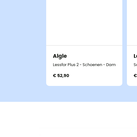
Aigle
L
Lessfor Plus 2 - Schoenen - Dames
S
€ 52,90
€