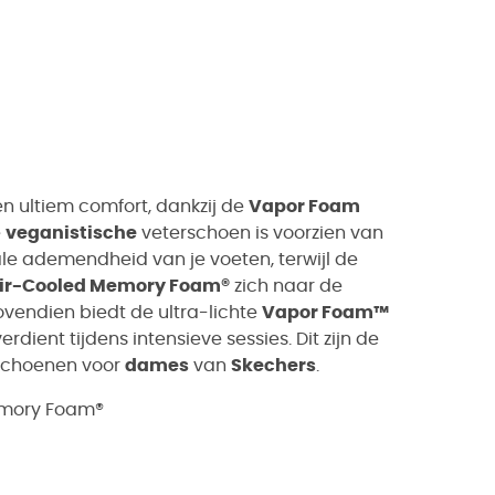
 en ultiem comfort, dankzij de
Vapor Foam
e
veganistische
veterschoen is voorzien van
le ademendheid van je voeten, terwijl de
Air-Cooled Memory Foam®
zich naar de
ovendien biedt de ultra-lichte
Vapor Foam™
ient tijdens intensieve sessies. Dit zijn de
choenen voor
dames
van
Skechers
.
emory Foam®