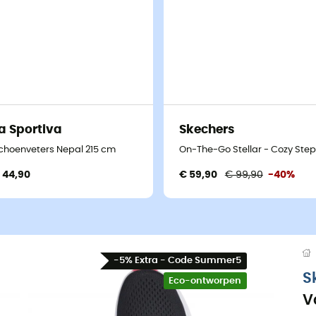
a Sportiva
Skechers
choenveters Nepal 215 cm
On-The-Go Stellar - Cozy Ste
 44,90
€ 59,90
€ 99,90
-40%
-5% Extra - Code Summer5
S
Eco-ontworpen
V