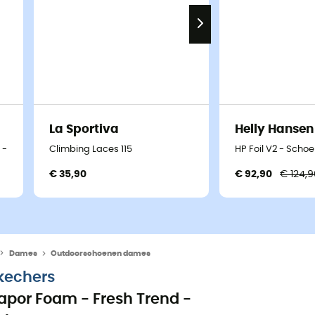
La Sportiva
Helly Hansen
p - Schoenen - Dames
Climbing Laces 115
HP Foil V2 - Sch
€ 35,90
€ 92,90
€ 124,
Dames
Outdoorschoenen dames
kechers
apor Foam - Fresh Trend -