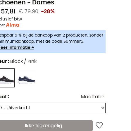
choenen - Dames
 57,81
€ 79,90
-28%
clusief btw
met
espaar 5 % bij de aankoop van 2 producten, zonder
inimumaankoop, met de code Summer5.
eer informatie +
eur
:
Black / Pink
aat
:
Maattabel
Ikke tilgængelig