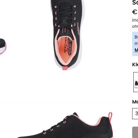
S
€
in
of
B
m
M
Kl
M