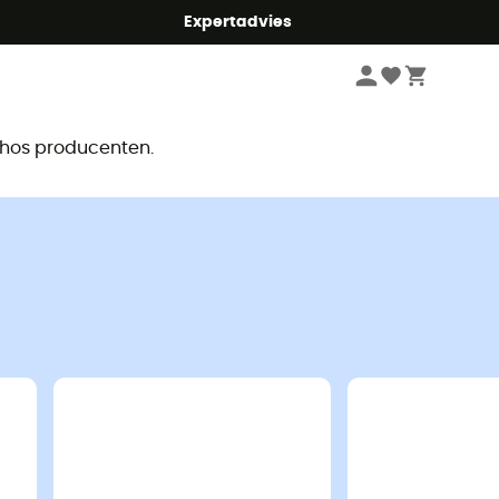
mmer5
Expertadvies
r
e hos producenten.