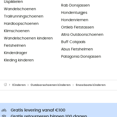
IJspikkelen
Rab Donsjassen
Wandelschoenen
Hondentuigjes
Trailrunningschoenen
Hondenriemen
Hardloopschoenen
Ortlieb Fietstassen
Klimschoenen
Altra Outdoorschoenen
Wandelschoenen kinderen
Buff Colsjaals
Fietshelmen
Abus Fietshelmen
Kinderdrager
Patagonia Donsjassen
Kleding kinderen
Kinderen
Outdoorschoenen kinderen
Snowboots kinderen
Gratis levering vanaf €100
Gratis retourneren binnen 100 dagen