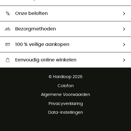
Mijn zending volgen
Wie zijn we ?
Retourzendingen & Terugbetalingen
Onze beloften
HardGuides
Maattabelen
Ecologische voetafdruk
Ambassadeurs
Bezorgmethoden
Tweedehands
Hardgreen
100 % veilige aankopen
Eenvoudig online winkelen
Gratis levering vanaf € 100
© Hardloop 2026
Gratis retourneren binnen 100 dagen
Colofon
Gratis klantenservice
Algemene Voorwaarden
Privacyverklaring
Data-instellingen