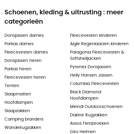
Schoenen, kleding & uitrusting : meer
categorieën
Donsjassen dames
Fleecevesten kinderen
Parkas dames
Aigle Regenlaarzen kinderen
Fleecevesten dames
Patagonia Fleecevesten &
Softshelljacken
Donsjassen heren
Pyrenex Donsjassen
Parkas heren
Helly Hansen Jassen
Fleecevesten heren
Columbia Fleecevesten
Tenten
Black Diamond
Slaapmatten
Hoofdlampen
Hoofdlampen
Meindl Outdoorschoenen
Slaapzakken
Dakine Rugzakken
Camping branders
Assos Fietsbroeken
Wandelrugzakken
Giro Helmen