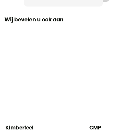
Gemiddeld stam
Wij bevelen u ook aan
Label
Veganistisch / PFC-Free
Kimberfeel
CMP