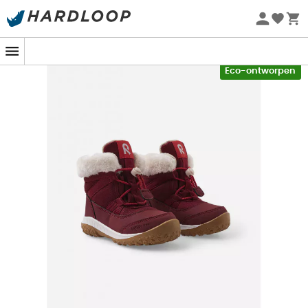
Zomeraanbiedingen 🔥 -5% EXTRA vanaf 2 producten* met
code Summer5
-5% Extra - Code Summer5
Eco-ontworpen