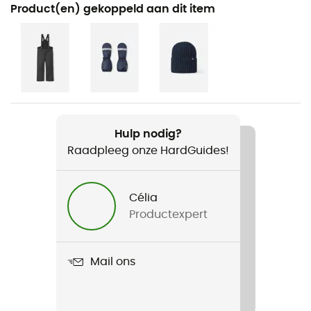
Aanbevolen voor
Product(en) gekoppeld aan dit item
Skiën / Wintersport / Multi-activiteit
Voor
Kinderen
Product
Samooja
Hulp nodig?
Raadpleeg onze HardGuides!
Waterdicht
Ja
Célia
Uitneembare binnenzool
Productexpert
Ja
Buitenzool
Mail ons
Caoutchouc
Schoenen Stamhoogte