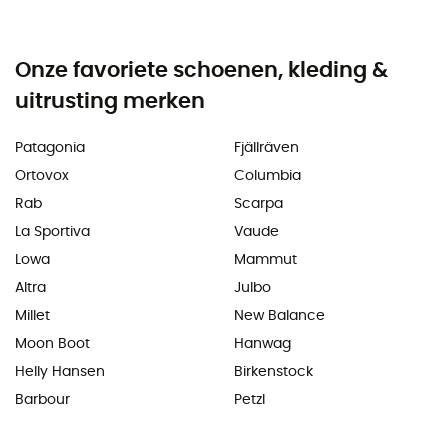
Onze favoriete schoenen, kleding &
uitrusting merken
Patagonia
Fjällräven
Ortovox
Columbia
Rab
Scarpa
La Sportiva
Vaude
Lowa
Mammut
Altra
Julbo
Millet
New Balance
Moon Boot
Hanwag
Helly Hansen
Birkenstock
Barbour
Petzl