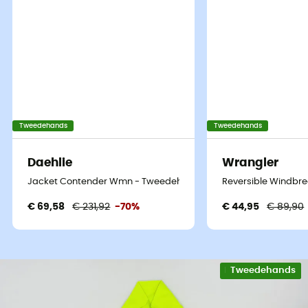
Tweedehands
Tweedehands
Daehlie
Wrangler
Jacket Contender Wmn - Tweedehands Softshelljack - Dames -
Reversible Windbr
€ 69,58
€ 231,92
-70%
€ 44,95
€ 89,90
Eco-ontworpen
Tweedehands