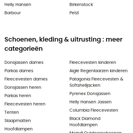
Helly Hansen
Birkenstock
Barbour
Petzl
Schoenen, kleding & uitrusting : meer
categorieën
Donsjassen dames
Fleecevesten kinderen
Parkas dames
Aigle Regenlaarzen kinderen
Fleecevesten dames
Patagonia Fleecevesten &
Softshelljacken
Donsjassen heren
Pyrenex Donsjassen
Parkas heren
Helly Hansen Jassen
Fleecevesten heren
Columbia Fleecevesten
Tenten
Black Diamond
Slaapmatten
Hoofdlampen
Hoofdlampen