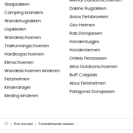
Meindl Outdoorschoenen
Slaapzakken
Dakine Rugzakken
Camping branders
Assos Fietsbroeken
Wandelrugzakken
Giro Helmen
IJspikkelen
Rab Donsjassen
Wandelschoenen
Hondentuigjes
Trailrunningschoenen
Hondenriemen
Hardloopschoenen
Ortlieb Fietstassen
Klimschoenen
Altra Outdoorschoenen
Wandelschoenen kinderen
Buff Colsjaals
Fietshelmen
Abus Fietshelmen
Kinderdrager
Patagonia Donsjassen
Kleding kinderen
Pre-owned
Tweedehands Jassen
Tweedehands Softshelljacken