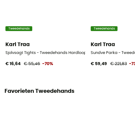
Tweedehands
Tweedehands
Kari Traa
Kari Traa
Sjolvsagt Tights - Tweedehands Hardlooplegging - Dames - Bruin 
Sundve Parka - Tweede
€ 16,64
€ 55,46
-70%
€ 59,49
€ 221,83
-7
Favorieten Tweedehands