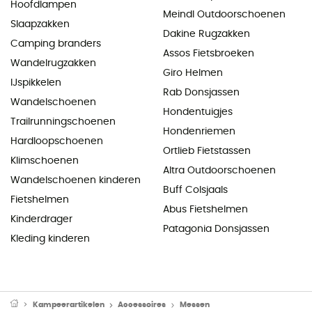
Hoofdlampen
Meindl Outdoorschoenen
Slaapzakken
Dakine Rugzakken
Camping branders
Assos Fietsbroeken
Wandelrugzakken
Giro Helmen
IJspikkelen
Rab Donsjassen
Wandelschoenen
Hondentuigjes
Trailrunningschoenen
Hondenriemen
Hardloopschoenen
Ortlieb Fietstassen
Klimschoenen
Altra Outdoorschoenen
Wandelschoenen kinderen
Buff Colsjaals
Fietshelmen
Abus Fietshelmen
Kinderdrager
Patagonia Donsjassen
Kleding kinderen
Kampeerartikelen
Accessoires
Messen