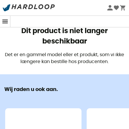
Zomeraanbiedingen 🔥 -5% EXTRA vanaf 2 producten* met
code Summer5
Dit product is niet langer
beschikbaar
Det er en gammel model eller et produkt, som vi ikke
længere kan bestille hos producenten.
Wij raden u ook aan.
Zoals alle messen uit de reeks
Mijn eerste Opinel
, is
de
N°7 een mes
voor kinderen
, ideaal voor wandelingen in