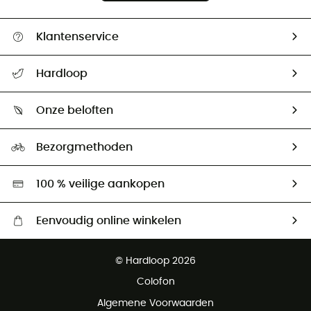
Klantenservice
Helpcentrum & contact
Hardloop
Mijn zending volgen
Wie zijn we ?
Retourzendingen & Terugbetalingen
Onze beloften
HardGuides
Maattabelen
Ecologische voetafdruk
Ambassadeurs
Bezorgmethoden
Tweedehands
Hardgreen
100 % veilige aankopen
Eenvoudig online winkelen
Gratis levering vanaf € 100
© Hardloop 2026
Gratis retourneren binnen 100 dagen
Colofon
Gratis klantenservice
Algemene Voorwaarden