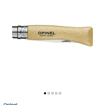
Kenmerken
:
Lengte van het lemmet: 8 cm,
Virobloc veiligheidsring,
Lemmet met ronde punt,
Lemmet van Sandvik roestvrij staal,
Gladde snede,
Handvat van wit gelakt hout,
Gewicht: 30 g.
Gebruikte technologieën
:
Sandvik roestvrij staal
:
Het aangepaste 12C27 roestvrij
staal van Sandvik, ontwikkeld voor Opinel, staat bekend
om zijn scherpte en onderhoudsgemak. Het roestvrij
staal dat de hittebehandeling kan ondergaan die het
zijn goede hardheid geeft, wordt martensitisch
genoemd. Het heeft een koolstofgehalte van ten minste
Opinel