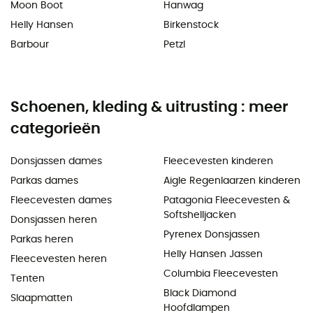
Moon Boot
Hanwag
Helly Hansen
Birkenstock
Barbour
Petzl
Schoenen, kleding & uitrusting : meer
categorieën
Donsjassen dames
Fleecevesten kinderen
Parkas dames
Aigle Regenlaarzen kinderen
Fleecevesten dames
Patagonia Fleecevesten &
Softshelljacken
Donsjassen heren
Pyrenex Donsjassen
Parkas heren
Helly Hansen Jassen
Fleecevesten heren
Columbia Fleecevesten
Tenten
Black Diamond
Slaapmatten
Hoofdlampen