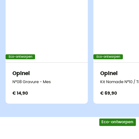
het bos en kleine klusjes.
De
ronde punt
biedt een grotere
veiligheid in gebruik
en is ook zeer praktisch om te smeren.
Het
gladde lemmet
is
ongelooflijk praktisch,
gemakkelijk schoon te maken en snel te openen.
We waarderen het
Virobloc
Eco-ontworpen
Eco-ontworpen
vergrendelingsmechanisme
dat het mogelijk maakt
om het mes gesloten te houden voor
veilig reizen
of in
Opinel
Opinel
een
veilige open positie
tijdens gebruik.
N°08 Gravure - Mes
Kit Nomade N°10 / 
In ruil voor een muntstuk, om de traditie te respecteren,
€ 14,90
€ 69,90
geef je je kind zijn eerste mes!
Of hij nu een kleine avonturier, een kleine klusser, een
kleine smulpaap of alle drie is, het
mes N°7 Mijn eerste
Eco-ontworpen
Opinel
zal bijdragen aan zijn ontwikkeling in alle
veiligheid.