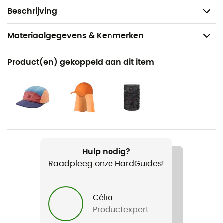
vergrendelen (transportveiligheid).
Beschrijving
Materiaalgegevens & Kenmerken
Aanbevolen voor
Product(en) gekoppeld aan dit item
Wandelen / Reizen / Kamperen / Dagelijks Leven /
Bivak
Voor
Heren / Dames / Kinderen
Gewicht
Hulp nodig?
30 g
Raadpleeg onze HardGuides!
Product
Mon 1er Opinel N°07
Célia
Productexpert
Blade