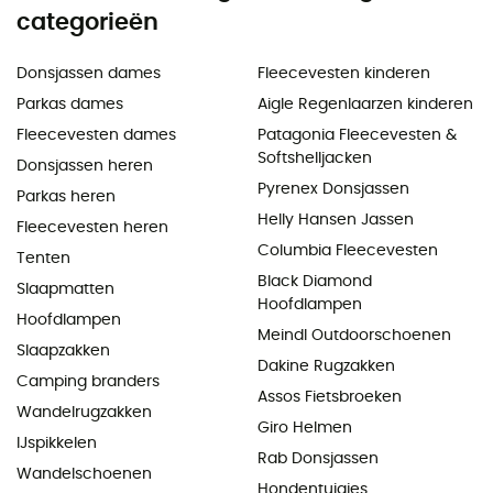
categorieën
Donsjassen dames
Fleecevesten kinderen
Parkas dames
Aigle Regenlaarzen kinderen
Fleecevesten dames
Patagonia Fleecevesten &
Softshelljacken
Donsjassen heren
Pyrenex Donsjassen
Parkas heren
Helly Hansen Jassen
Fleecevesten heren
Columbia Fleecevesten
Tenten
Black Diamond
Slaapmatten
Hoofdlampen
Hoofdlampen
Meindl Outdoorschoenen
Slaapzakken
Dakine Rugzakken
Camping branders
Assos Fietsbroeken
Wandelrugzakken
Giro Helmen
IJspikkelen
Rab Donsjassen
Wandelschoenen
Hondentuigjes