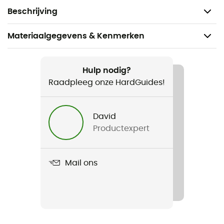
vergrendelen (transportveiligheid).
Beschrijving
Materiaalgegevens & Kenmerken
Aanbevolen voor
Wandelen / Reizen / Kamperen / Dagelijks Leven /
Hulp nodig?
Bivak
Raadpleeg onze HardGuides!
Gewicht
David
30 g
Productexpert
Product
N°08 Inox
Mail ons
Blade
Stainless steel
Label