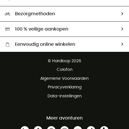
HardGuides
Maattabelen
Ecologische voetafdruk
Ambassadeurs
Bezorgmethoden
Tweedehands
Hardgreen
100 % veilige aankopen
Eenvoudig online winkelen
Gratis levering vanaf € 100
© Hardloop 2026
Gratis retourneren binnen 100 dagen
Colofon
Gratis klantenservice
Algemene Voorwaarden
Privacyverklaring
Data-instellingen
Meer avonturen