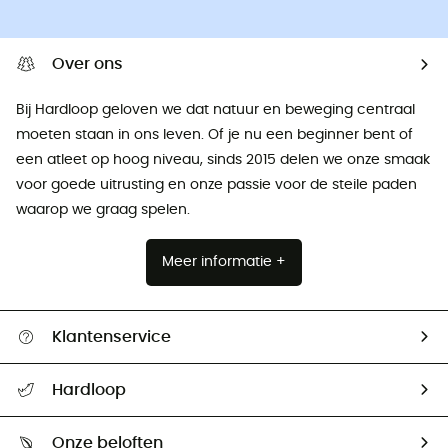
Over ons
Bij Hardloop geloven we dat natuur en beweging centraal
moeten staan ​​in ons leven. Of je nu een beginner bent of
een atleet op hoog niveau, sinds 2015 delen we onze smaak
voor goede uitrusting en onze passie voor de steile paden
waarop we graag spelen.
Meer informatie +
Klantenservice
Helpcentrum & contact
Hardloop
Mijn zending volgen
Wie zijn we ?
Retourzendingen & Terugbetalingen
Onze beloften