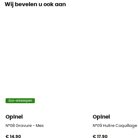
Origine Européenne Garantie
Wij bevelen u ook aan
Eco-ontworpen
Opinel
Opinel
N°08 Gravure - Mes
N°09 Huître Coquillag
€ 14,90
€ 17,90