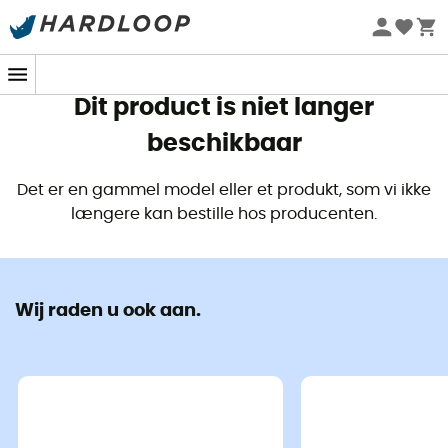
Zomeraanbiedingen 🔥 -5% EXTRA vanaf 2 producten* met
code Summer5
Dit product is niet langer
beschikbaar
Det er en gammel model eller et produkt, som vi ikke
længere kan bestille hos producenten.
De
N°8 Inox van Opinel is het mes
ideaal voor
kamperen, vissen of picknicken.
Wij raden u ook aan.
Het
Yatagan lemmet van roestvrij staal Sandvik
is het
traditionele lemmet van Opinel-messen, herkenbaar
aan de opwaarts gerichte punt geïnspireerd door een
Turkse sabel. Het lemmet, geslepen volgens een
exclusief gebombeerd profiel, garandeert robuustheid