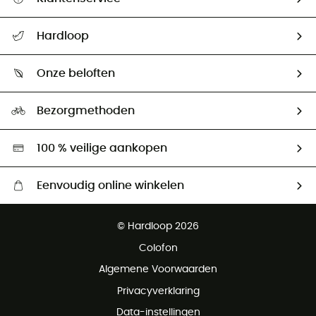
Helpcentrum & contact
Hardloop
Mijn zending volgen
Wie zijn we ?
Retourzendingen & Terugbetalingen
Onze beloften
HardGuides
Maattabelen
Ecologische voetafdruk
Ambassadeurs
Bezorgmethoden
Tweedehands
Hardgreen
100 % veilige aankopen
Eenvoudig online winkelen
Gratis levering vanaf € 100
© Hardloop 2026
Gratis retourneren binnen 100 dagen
Colofon
Gratis klantenservice
Algemene Voorwaarden
Privacyverklaring
Data-instellingen