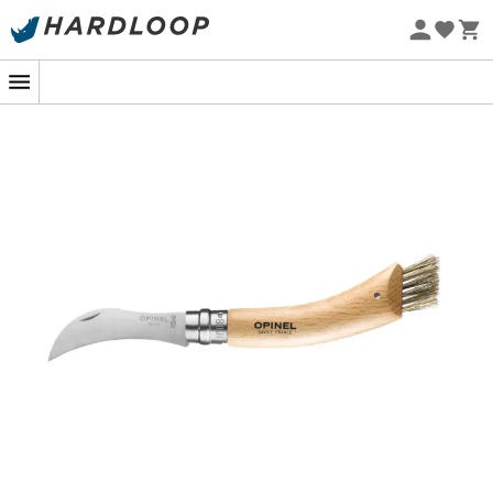
op de rug en een borstel van zwijnenhaar om de
Zomeraanbiedingen 🔥 -5% EXTRA vanaf 2 producten* met
paddenstoel voorzichtig schoon te maken.
code Summer5
Het
Virobloc vergrendelingsmechanisme
zorgt ervoor
Eco-ontworpen
dat het mes veilig gesloten kan blijven voor
veilig
transport
of in een
geopende, veilige positie
tijdens
gebruik.
Of het nu klein, groot of gevuld is, geen enkele
paddenstoel is bestand tegen het
N°8 Champignon
mes van Opinel
.
Kenmerken
:
Lengte van het lemmet: 8 cm,
Virobloc veiligheidsring,
Lemmet van roestvrij staal Sandvik,
Gebogen snede,
Schraper op de rug van het lemmet,