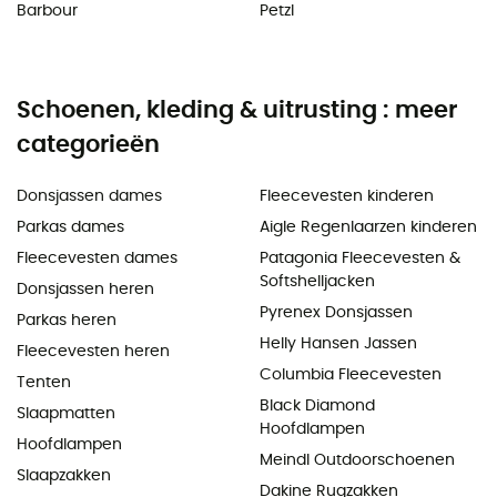
Barbour
Petzl
Schoenen, kleding & uitrusting : meer
categorieën
Donsjassen dames
Fleecevesten kinderen
Parkas dames
Aigle Regenlaarzen kinderen
Fleecevesten dames
Patagonia Fleecevesten &
Softshelljacken
Donsjassen heren
Pyrenex Donsjassen
Parkas heren
Helly Hansen Jassen
Fleecevesten heren
Columbia Fleecevesten
Tenten
Black Diamond
Slaapmatten
Hoofdlampen
Hoofdlampen
Meindl Outdoorschoenen
Slaapzakken
Dakine Rugzakken