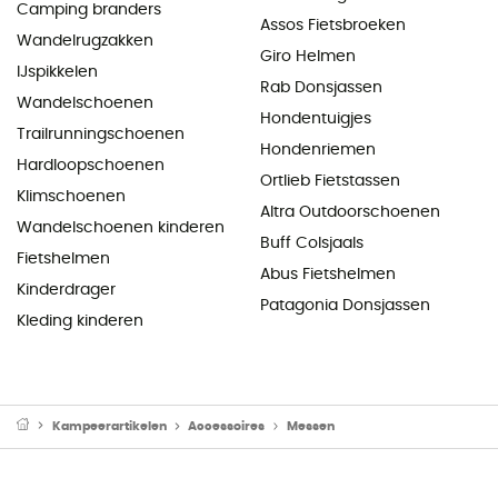
Camping branders
Assos Fietsbroeken
Wandelrugzakken
Giro Helmen
IJspikkelen
Rab Donsjassen
Wandelschoenen
Hondentuigjes
Trailrunningschoenen
Hondenriemen
Hardloopschoenen
Ortlieb Fietstassen
Klimschoenen
Altra Outdoorschoenen
Wandelschoenen kinderen
Buff Colsjaals
Fietshelmen
Abus Fietshelmen
Kinderdrager
Patagonia Donsjassen
Kleding kinderen
Kampeerartikelen
Accessoires
Messen