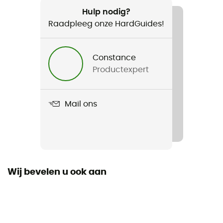
Dames
Hulp nodig?
Raadpleeg onze HardGuides!
Product
W'S Arbella Jkt Rev Reversible
Constance
Productexpert
Label
Second hand
Mail ons
Staat
Gloednieuw en zonder label
Wij bevelen u ook aan