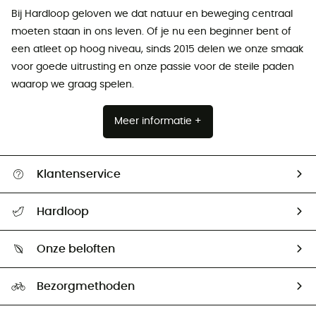
Bij Hardloop geloven we dat natuur en beweging centraal
moeten staan ​​in ons leven. Of je nu een beginner bent of
een atleet op hoog niveau, sinds 2015 delen we onze smaak
voor goede uitrusting en onze passie voor de steile paden
waarop we graag spelen.
Meer informatie +
Klantenservice
Helpcentrum & contact
Hardloop
Mijn zending volgen
Wie zijn we ?
Retourzendingen & Terugbetalingen
Onze beloften
HardGuides
Maattabelen
Ecologische voetafdruk
Ambassadeurs
Bezorgmethoden
Tweedehands