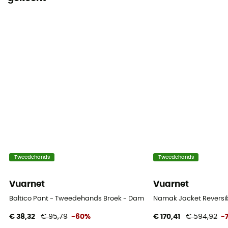
Tweedehands
Tweedehands
Vuarnet
Vuarnet
Baltico Pant - Tweedehands Broek - Dames - Blauw - S
Namak Jacket Reversib
€ 38,32
€ 95,79
-60%
€ 170,41
€ 594,92
-