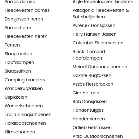
Parkas dames
Aigle Regenlaarzen kinderen
Fleecevesten dames
Patagonia Fleecevesten &
Softshelljacken
Donsjassen heren
Pyrenex Donsjassen
Parkas heren
Helly Hansen Jassen
Fleecevesten heren
Columbia Fleecevesten
Tenten
Black Diamond
Slaapmatten
Hoofdlampen
Hoofdlampen
Meindl Outdoorschoenen
Slaapzakken
Dakine Rugzakken
Camping branders
Assos Fietsbroeken
Wandelrugzakken
Giro Helmen
IJspikkelen
Rab Donsjassen
Wandelschoenen
Hondentuigjes
Trailrunningschoenen
Hondenriemen
Hardloopschoenen
Ortlieb Fietstassen
Klimschoenen
Altra Outdoorschoenen