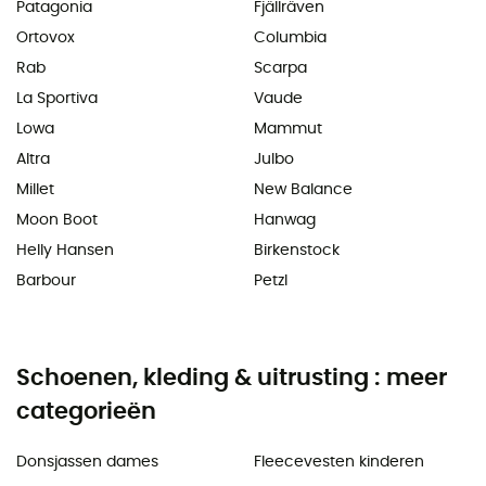
Patagonia
Fjällräven
Ortovox
Columbia
Rab
Scarpa
La Sportiva
Vaude
Lowa
Mammut
Altra
Julbo
Millet
New Balance
Moon Boot
Hanwag
Helly Hansen
Birkenstock
Barbour
Petzl
Schoenen, kleding & uitrusting : meer
categorieën
Donsjassen dames
Fleecevesten kinderen