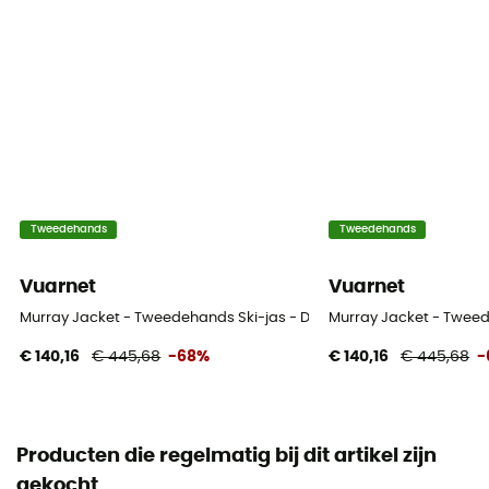
Tweedehands
Tweedehands
Vuarnet
Vuarnet
Murray Jacket - Tweedehands Ski-jas - Dames - Wit - S
Murray Jacket - Tweed
€ 140,16
€ 445,68
-68%
€ 140,16
€ 445,68
-
Producten die regelmatig bij dit artikel zijn
gekocht