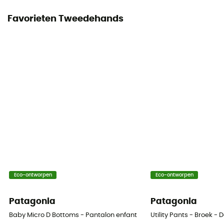
Favorieten Tweedehands
Eco-ontworpen
Eco-ontworpen
Patagonia
Patagonia
Baby Micro D Bottoms - Pantalon enfant
Utility Pants - Broek -