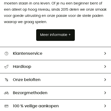
moeten staan ​​in ons leven. Of je nu een beginner bent of
een atleet op hoog niveau, sinds 2015 delen we onze smaak
voor goede uitrusting en onze passie voor de steile paden
waarop we graag spelen.
Meer informatie +
Klantenservice
Helpcentrum & contact
Hardloop
Mijn zending volgen
Wie zijn we ?
Retourzendingen & Terugbetalingen
Onze beloften
HardGuides
Maattabelen
Ecologische voetafdruk
Ambassadeurs
Bezorgmethoden
Tweedehands
Hardgreen
100 % veilige aankopen