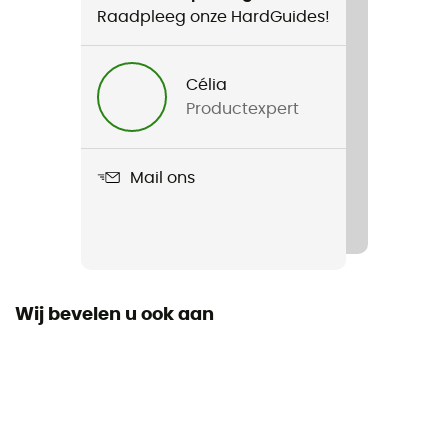
Raadpleeg onze HardGuides!
Product
M'S Rps Rock Pants Reg
Célia
Productexpert
Label
Second hand
Mail ons
Staat
Gloednieuw en zonder label
Wij bevelen u ook aan