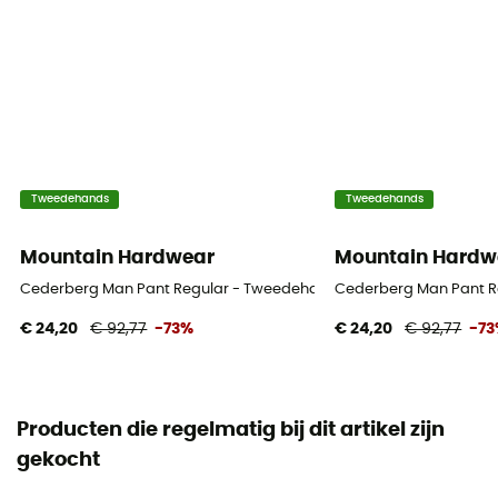
Tweedehands
Tweedehands
Mountain Hardwear
Mountain Hardw
Cederberg Man Pant Regular - Tweedehands Broek - Heren - Zwart
Cederberg Man Pant Re
€ 24,20
€ 92,77
-73%
€ 24,20
€ 92,77
-7
Producten die regelmatig bij dit artikel zijn
gekocht