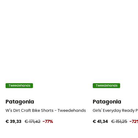
Tweedehands
Tweedehands
Patagonia
Patagonia
W's Dirt Craft Bike Shorts - Tweedehands Short - Dames - Purper - 
Girls' Everyday Ready 
€ 39,33
€ 171,42
-77%
€ 41,34
€ 151,25
-72