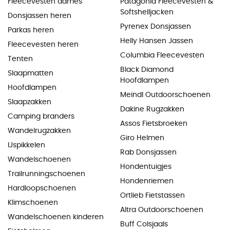
Fleecevesten dames
Patagonia Fleecevesten &
Softshelljacken
Donsjassen heren
Pyrenex Donsjassen
Parkas heren
Helly Hansen Jassen
Fleecevesten heren
Columbia Fleecevesten
Tenten
Black Diamond
Slaapmatten
Hoofdlampen
Hoofdlampen
Meindl Outdoorschoenen
Slaapzakken
Dakine Rugzakken
Camping branders
Assos Fietsbroeken
Wandelrugzakken
Giro Helmen
IJspikkelen
Rab Donsjassen
Wandelschoenen
Hondentuigjes
Trailrunningschoenen
Hondenriemen
Hardloopschoenen
Ortlieb Fietstassen
Klimschoenen
Altra Outdoorschoenen
Wandelschoenen kinderen
Buff Colsjaals