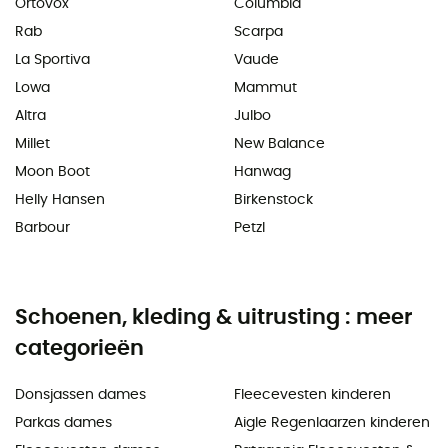
Ortovox
Columbia
Rab
Scarpa
La Sportiva
Vaude
Lowa
Mammut
Altra
Julbo
Millet
New Balance
Moon Boot
Hanwag
Helly Hansen
Birkenstock
Barbour
Petzl
Schoenen, kleding & uitrusting : meer
categorieën
Donsjassen dames
Fleecevesten kinderen
Parkas dames
Aigle Regenlaarzen kinderen