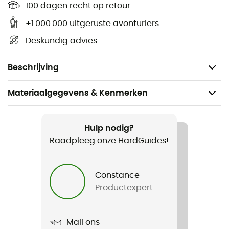
100 dagen recht op retour
+1.000.000 uitgeruste avonturiers
Kom nooit zonder gas te zitten met deze gaspatroon
Deskundig advies
van het merk
Optimus
. Met de
Optimus Gaspatroon
kunt u genieten van uw heerlijke maaltijden in de natuur
dankzij uw
Optimus kooktoestel
.
Beschrijving
Materiaalgegevens & Kenmerken
Aanbevolen voor
Bivak
Hulp nodig?
Raadpleeg onze HardGuides!
Voor
Heren / Dames
Constance
Productexpert
Product
Cartouche de Gaz
Mail ons