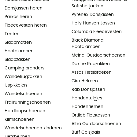
Softshelljacken
Donsjassen heren
Pyrenex Donsjassen
Parkas heren
Helly Hansen Jassen
Fleecevesten heren
Columbia Fleecevesten
Tenten
Black Diamond
Slaapmatten
Hoofdlampen
Hoofdlampen
Meindl Outdoorschoenen
Slaapzakken
Dakine Rugzakken
Camping branders
Assos Fietsbroeken
Wandelrugzakken
Giro Helmen
IJspikkelen
Rab Donsjassen
Wandelschoenen
Hondentuigjes
Trailrunningschoenen
Hondenriemen
Hardloopschoenen
Ortlieb Fietstassen
Klimschoenen
Altra Outdoorschoenen
Wandelschoenen kinderen
Buff Colsjaals
Fietshelmen