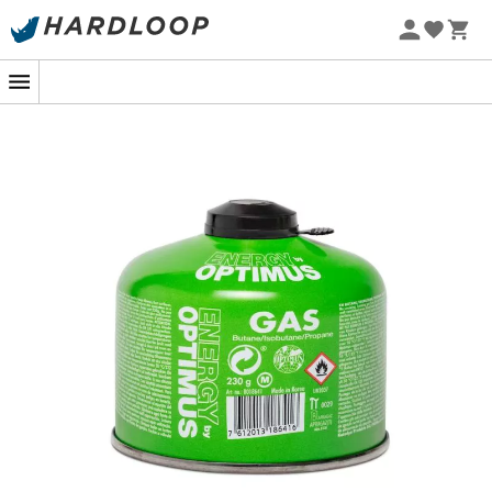
Zomeraanbiedingen 🔥 -5% EXTRA vanaf 2 producten* met
code Summer5