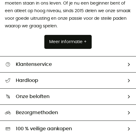
moeten staan ​​in ons leven. Of je nu een beginner bent of
een atleet op hoog niveau, sinds 2015 delen we onze smaak
voor goede uitrusting en onze passie voor de steile paden
waarop we graag spelen.
Meer informatie +
Klantenservice
Helpcentrum & contact
Hardloop
Mijn zending volgen
Wie zijn we ?
Retourzendingen & Terugbetalingen
Onze beloften
HardGuides
Maattabelen
Ecologische voetafdruk
Ambassadeurs
Bezorgmethoden
Tweedehands
Hardgreen
100 % veilige aankopen