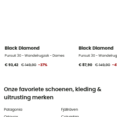
Black Diamond
Black Diamond
Pursuit 30 - Wandelrugzak - Dames
Pursuit 30 - Wandelru
€ 93,42
€ 149,90
-37%
€ 87,90
€ 149,90
-4
Onze favoriete schoenen, kleding &
uitrusting merken
Patagonia
Fjällräven
Ortovox
Columbia