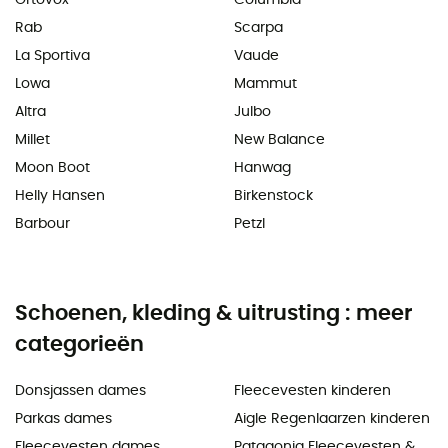
Rab
Scarpa
La Sportiva
Vaude
Lowa
Mammut
Altra
Julbo
Millet
New Balance
Moon Boot
Hanwag
Helly Hansen
Birkenstock
Barbour
Petzl
Schoenen, kleding & uitrusting : meer
categorieën
Donsjassen dames
Fleecevesten kinderen
Parkas dames
Aigle Regenlaarzen kinderen
Fleecevesten dames
Patagonia Fleecevesten &