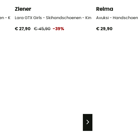
Ziener
Reima
n - Kinderen
Lara GTX Girls - Skihandschoenen - Kinderen
Avuksi - Handschoen
€ 27,90
€ 45,90
-39%
€ 29,90