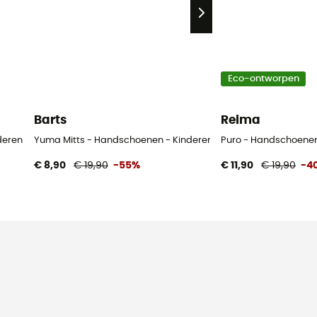
Eco-ontworpen
Barts
Reima
deren
Yuma Mitts - Handschoenen - Kinderen
Puro - Handschoenen
€ 8,90
€ 19,90
-55%
€ 11,90
€ 19,90
-4