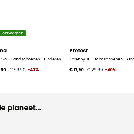
o-ontworpen
ima
Protest
kko - Handschoenen - Kinderen
Prtlenny Jr - Handschoenen - Kin
,90
€ 59,90
-40%
€ 17,90
€ 29,90
-40%
e planeet...