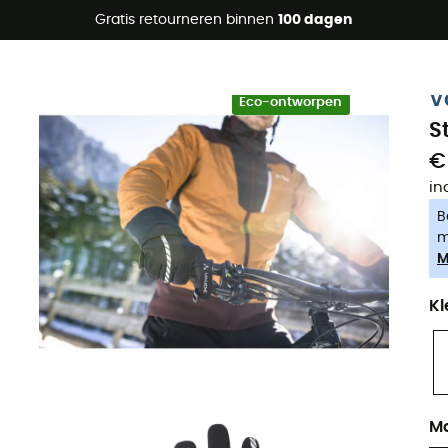
raanbiedingen 🔥 -5% EXTRA vanaf 2 producten* met code Su
Gratis retourneren binnen
100 dagen
-5% Extra - Code Summer5
V
Eco-ontworpen
S
€
in
B
m
M
Kl
M