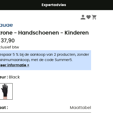
mmer5
Expertadvies
Kinderen
Kleding kinderen
Handschoenen & Wanten kinderen
aude
trone - Handschoenen - Kinderen
 37,90
clusief btw
espaar 5 % bij de aankoop van 2 producten, zonder
inimumaankoop, met de code Summer5.
eer informatie +
eur
:
Black
aat
:
Maattabel