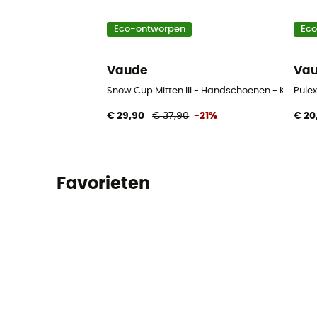
Eco-ontworpen
Ec
Vaude
Va
Snow Cup Mitten III - Handschoenen - Kindere
Pule
€ 29,90
€ 37,90
-21%
€ 20
Favorieten