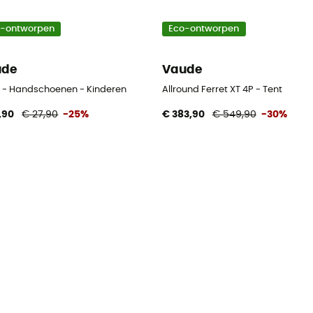
o-ontworpen
Eco-ontworpen
ude
Vaude
n
x - Handschoenen - Kinderen
Allround Ferret XT 4P - Tent
,90
€ 27,90
-25%
€ 383,90
€ 549,90
-30%