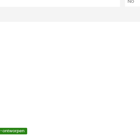
No
a
o-ontworpen