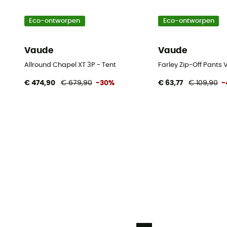
Eco-ontworpen
Eco-ontworpen
Vaude
Vaude
Allround Chapel XT 3P - Tent
Farley Zip-Off Pants
€ 474,90
€ 679,90
-30%
€ 63,77
€ 109,90
-