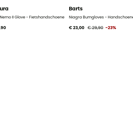
ura
Barts
n
s Nemo II Glove - Fietshandschoenen - Kinderen
Niagra Bumgloves - Handschoene
,90
€ 23,00
€ 29,90
-23%