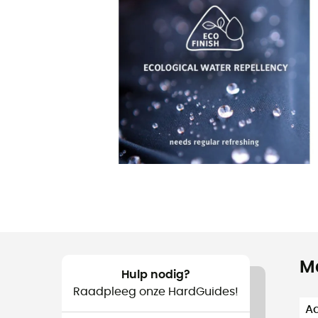
M
Hulp nodig?
Raadpleeg onze HardGuides!
Aa