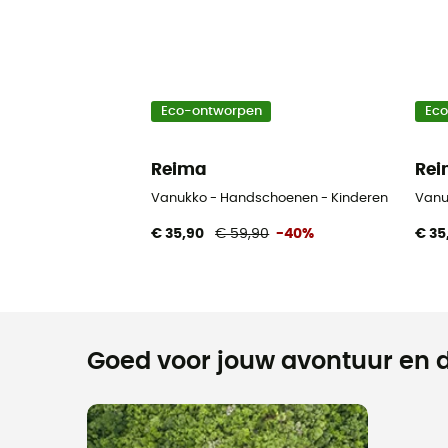
Eco-ontworpen
Ec
Reima
Re
Vanukko - Handschoenen - Kinderen
Vanu
€ 35,90
€ 59,90
-40%
€ 35
Goed voor jouw avontuur en d