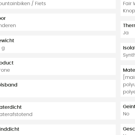
untainbiken / Fiets
Fair
Knop
oor
nderen
Ther
Ja
ewicht
 g
Isola
Synth
oduct
rone
Mate
[main
polyu
olsband
poly
a
Geïn
terdicht
No
terafstotend
Gesc
inddicht