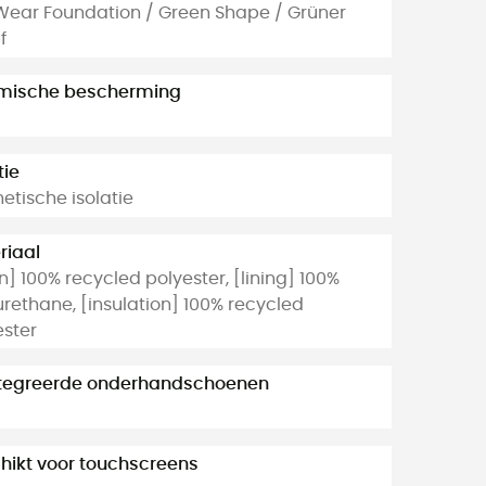
 Wear Foundation / Green Shape / Grüner
f
mische bescherming
tie
etische isolatie
riaal
] 100% recycled polyester, [lining] 100%
rethane, [insulation] 100% recycled
ester
tegreerde onderhandschoenen
hikt voor touchscreens