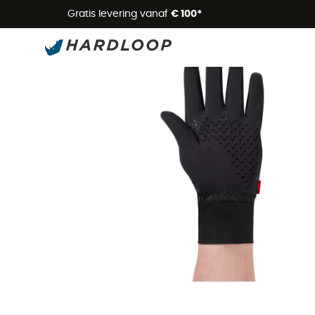
Zome
Gratis levering vanaf
€ 100*