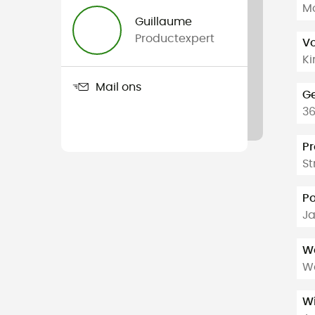
Mo
Guillaume
Productexpert
V
Ki
Mail ons
G
36
Pr
St
P
J
Wa
Wa
W